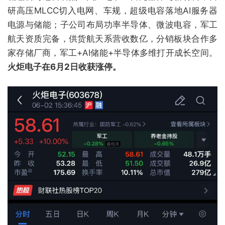
研高压MLCC切入电网、车规，超级电容落地AI服务器
电源与储能；子公司布局功率半导体、微波电容，军工
航天资质完备，供货航天系营收数亿，分销板块合作多
家存储厂商，军工+AI储能+半导体多维打开成长空间。
火炬电子在6月2日收获涨停。