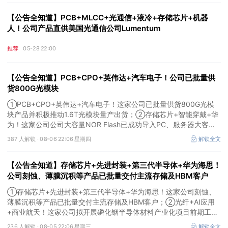
【公告全知道】PCB+MLCC+光通信+液冷+存储芯片+机器
人！公司产品直供美国光通信公司Lumentum
推荐
05-28 22:00
【公告全知道】PCB+CPO+英伟达+汽车电子！公司已批量供
货800G光模块
①PCB+CPO+英伟达+汽车电子！这家公司已批量供货800G光模
块产品并积极推动1.6T光模块量产出货；②存储芯片+智能穿戴+华
为！这家公司公司大容量NOR Flash已成功导入PC、服务器大客
户；③边缘计算+智慧灯杆！公司拟跨界布局固态存储标的。
387 人解锁 ·
08-06 22:06 星期四
解锁全文
【公告全知道】存储芯片+先进封装+第三代半导体+华为海思！
公司刻蚀、薄膜沉积等产品已批量交付主流存储及HBM客户
①存储芯片+先进封装+第三代半导体+华为海思！这家公司刻蚀、
薄膜沉积等产品已批量交付主流存储及HBM客户；②光纤+AI应用
+商业航天！这家公司拟开展磷化铟半导体材料产业化项目前期工
作；③MLCC+光模块+商业航天+军工！公司拟定增募资不超3亿元
236 人解锁 ·
08-05 22:06 星期三
解锁全文