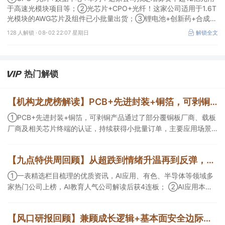
于高速光模块项目等；②光芯片+CPO+光纤！这家公司适用于1.6T
光模块的AWG芯片及组件已小批量出货；③锂电池+创新药+合成生
物！公司拟定增募资不超过7亿元以切入半导体供应链。
128 人解锁 ·
08-02 22:07 星期日
解锁全文
热门解锁
【机构龙虎榜解读】PCB+先进封装+铜箔，可剥铜产品通过了部分覆铜板厂商、载板厂商及相关芯片终端的认证，持续获得小批量订单，主要应用场景包括芯片封装光模块用PCB，机构大额净买入这家公司
①PCB+先进封装+铜箔，可剥铜产品通过了部分覆铜板厂商、载板
厂商及相关芯片终端的认证，持续获得小批量订单，主要应用场景
包括芯片封装光模块用PCB，机构大额净买入这家公司；②创新药
CDMO+减肥药，收购国外知名CRO企业，在创新药API的化学合成
【九点特供周回顾】从超跌到情绪升温再到反弹，栏目梳理AI应用题材逻辑，AI教育人气公司解读后获4连板
等方面具有丰富经验，具备承接细胞与基因治疗产品商业化受托生
产的合规资质，这家公司获净买入。
①一表精选栏目梳理的优质资讯，AI应用、有色、半导体等领域多
家热门公司上榜，AI教育人气公司解读后获4连板； ②AI应用本周
活跃，栏目解读海外映射，梳理教育、传媒、游戏等景气方向，焦
点公司3日最高涨超20%； ③磷化铟概念异军突起，栏目以机构视
【风口研报回顾】兼顾成长逻辑+基本面安全边际！王牌自营前瞻覆盖“pcb+MLCC+电子布”，梳理AI产业链优质标的“深坑起跳”
角前瞻产业供需情况，提及2家核心公司双双涨停。