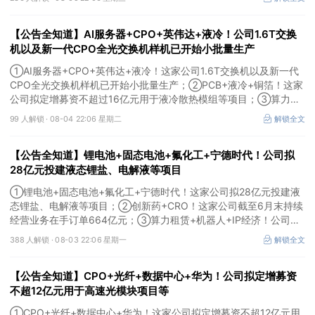
用于MLCC相关项目。
【公告全知道】AI服务器+CPO+英伟达+液冷！公司1.6T交换
机以及新一代CPO全光交换机样机已开始小批量生产
①AI服务器+CPO+英伟达+液冷！这家公司1.6T交换机以及新一代
CPO全光交换机样机已开始小批量生产；②PCB+液冷+铜箔！这家
公司拟定增募资不超过16亿元用于液冷散热模组等项目；③算力
+云计算+华为鲲鹏！公司签署超46亿元算力服务合同。
99 人解锁 ·
08-04 22:06 星期二
解锁全文
【公告全知道】锂电池+固态电池+氟化工+宁德时代！公司拟
28亿元投建液态锂盐、电解液等项目
①锂电池+固态电池+氟化工+宁德时代！这家公司拟28亿元投建液
态锂盐、电解液等项目；②创新药+CRO！这家公司截至6月末持续
经营业务在手订单664亿元；③算力租赁+机器人+IP经济！公司签
署32亿元算力服务合同。
388 人解锁 ·
08-03 22:06 星期一
解锁全文
【公告全知道】CPO+光纤+数据中心+华为！公司拟定增募资
不超12亿元用于高速光模块项目等
①CPO+光纤+数据中心+华为！这家公司拟定增募资不超12亿元用