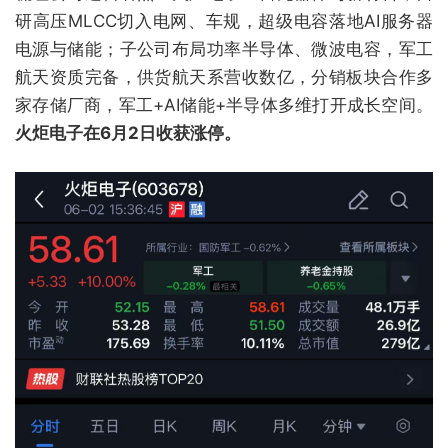
研高压MLCC切入电网、车规，超级电容落地AI服务器
电源与储能；子公司布局功率半导体、微波电容，军工
航天资质完备，供货航天系营收数亿，分销板块合作多
家存储厂商，军工+AI储能+半导体多维打开成长空间。
火炬电子在6月2日收获涨停。