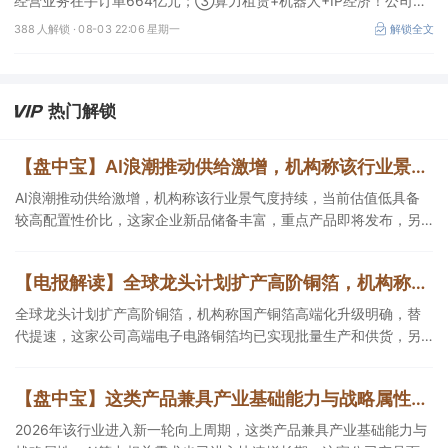
经营业务在手订单664亿元；③算力租赁+机器人+IP经济！公司签
署32亿元算力服务合同。
388 人解锁 ·
08-03 22:06 星期一
解锁全文
热门解锁
【盘中宝】AI浪潮推动供给激增，机构称该行业景气度持续，当前估值低具备较高配置性价比，这家企业重点产品即将发布
AI浪潮推动供给激增，机构称该行业景气度持续，当前估值低具备
较高配置性价比，这家企业新品储备丰富，重点产品即将发布，另
一企业已将AI应用细分业务中。
【电报解读】全球龙头计划扩产高阶铜箔，机构称国产铜箔高端化升级明确，替代提速，这家公司高端电子电路铜箔均已实现批量生产和供货
全球龙头计划扩产高阶铜箔，机构称国产铜箔高端化升级明确，替
代提速，这家公司高端电子电路铜箔均已实现批量生产和供货，另
一家HVLP铜箔相关产品处于送样验证阶段。
【盘中宝】这类产品兼具产业基础能力与战略属性，AI算力相关需求也已进入快速增长期，这家公司产品面向下游多个关键应用领域
2026年该行业进入新一轮向上周期，这类产品兼具产业基础能力与