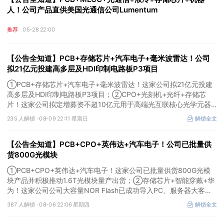
人！公司产品直供美国光通信公司Lumentum
推荐
05-28 22:00
【公告全知道】PCB+存储芯片+汽车电子+毫米波雷达！公司
拟21亿元投建高多层及HDI印制电路板P3项目
①PCB+存储芯片+汽车电子+毫米波雷达！这家公司拟21亿元投建
高多层及HDI印制电路板P3项目；②CPO+光刻机+光纤+存储芯
片！这家公司拟定增募资不超10亿元用于高端光互联核心光学元器
件项目等；③存储芯片+光刻胶+先进封装！公司已实现5N5纯度高
235 人解锁 ·
08-09 22:11 星期日
解锁全文
纯六氟化钨量产。
【公告全知道】PCB+CPO+英伟达+汽车电子！公司已批量供
货800G光模块
①PCB+CPO+英伟达+汽车电子！这家公司已批量供货800G光模
块产品并积极推动1.6T光模块量产出货；②存储芯片+智能穿戴+华
为！这家公司公司大容量NOR Flash已成功导入PC、服务器大客
户；③边缘计算+智慧灯杆！公司拟跨界布局固态存储标的。
387 人解锁 ·
08-06 22:06 星期四
解锁全文