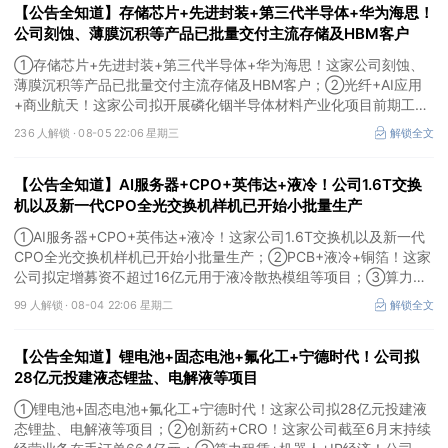
【公告全知道】存储芯片+先进封装+第三代半导体+华为海思！
公司刻蚀、薄膜沉积等产品已批量交付主流存储及HBM客户
①存储芯片+先进封装+第三代半导体+华为海思！这家公司刻蚀、
薄膜沉积等产品已批量交付主流存储及HBM客户；②光纤+AI应用
+商业航天！这家公司拟开展磷化铟半导体材料产业化项目前期工
作；③MLCC+光模块+商业航天+军工！公司拟定增募资不超3亿元
236 人解锁 ·
08-05 22:06 星期三
解锁全文
用于MLCC相关项目。
【公告全知道】AI服务器+CPO+英伟达+液冷！公司1.6T交换
机以及新一代CPO全光交换机样机已开始小批量生产
①AI服务器+CPO+英伟达+液冷！这家公司1.6T交换机以及新一代
CPO全光交换机样机已开始小批量生产；②PCB+液冷+铜箔！这家
公司拟定增募资不超过16亿元用于液冷散热模组等项目；③算力
+云计算+华为鲲鹏！公司签署超46亿元算力服务合同。
99 人解锁 ·
08-04 22:06 星期二
解锁全文
【公告全知道】锂电池+固态电池+氟化工+宁德时代！公司拟
28亿元投建液态锂盐、电解液等项目
①锂电池+固态电池+氟化工+宁德时代！这家公司拟28亿元投建液
态锂盐、电解液等项目；②创新药+CRO！这家公司截至6月末持续