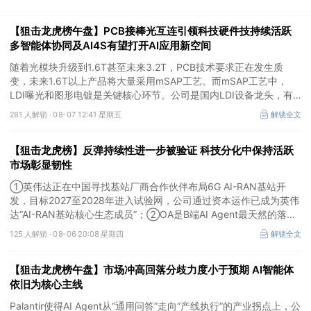
【狙击龙虎榜午盘】PCB接棒光互连引领科技硬件技持续活跃
多智能体协同及AI4S有望打开AI应用新空间
随着光模块升级到1.6T甚至未来3.2T，PCB技术要求正在发生质
变，未来1.6T以上产品将大量采用mSAP工艺。而mSAP工艺中，
LDI曝光和图形电镀是关键核心环节。公司是国内LDI设备龙头，有
望凭借其解析度更高的LDI技术，成为不可或缺的关键“铲子股”。
281 人解锁 ·
08-07 12:41 星期五
解锁全文
【狙击龙虎榜】反弹持续性进一步被验证 科技分化中保持活跃
市场彰显韧性
①英伟达正在中国寻找基站厂商合作伙伴布局6G AI-RAN基站开
发，目标2027至2028年进入试验网，公司通过资本运作已成为英伟
达“AI-RAN基站核心生态成员”；②OA是B端AI Agent最天然的落地
入口，公司凭借数万家企业客户积累的场景厚度正从协同管理软件龙
125 人解锁 ·
08-06 20:08 星期四
解锁全文
头进化为企业智能体经济的核心枢纽；③市场重组、股权转让暗线
涌动，该公司剥离亏损资产后“壳”属性进一步凸显。
【狙击龙虎榜午盘】市场冲高回落分歧力度小于预期 AI智能体
依旧为核心主线
Palantir使得AI Agent从“通用问答”走向“产线执行”的产业拐点上，公