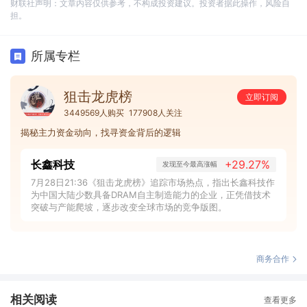
财联社声明：文章内容仅供参考，不构成投资建议。投资者据此操作，风险自
担。
所属专栏
狙击龙虎榜
立即订阅
3449569人购买
177908人关注
揭秘主力资金动向，找寻资金背后的逻辑
长鑫科技
+29.27%
发现至今最高涨幅
7月28日21:36《狙击龙虎榜》追踪市场热点，指出长鑫科技作
为中国大陆少数具备DRAM自主制造能力的企业，正凭借技术
突破与产能爬坡，逐步改变全球市场的竞争版图。
商务合作
相关阅读
查看更多