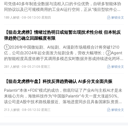
司凭借40多年制造业数据与流程入口的卡位优势，自研多智能体协
同协议以及已可规模商用的工业AI运行空间，正从“项目型软件公
司”向“AI原生平台生态型公司”跃迁。
189 人解锁 ·
08-06 13:00 星期四
解锁全文
【狙击龙虎榜】情绪过热明日或短暂出现技术性分歧 但本轮反
弹趋势已确立回踩幅度有限
①2026年中国微短剧、AI短剧、AI漫剧市场规模合计将突破1210
亿，公司自2024年起全面发力短剧业务，营收大幅增长；②Agent
的智能程度高度依赖于其调用多模态实时数据并形成持续进化闭环的
能力，公司是全球首个完成TPC-DS测试并通过官方审计的数据库企
281 人解锁 ·
08-05 21:09 星期三
解锁全文
业；③2026年被多方定义为Robotaxi商业化元年，公司正从“传统
出行运营商”向“自动驾驶时代的核心运力服务商”转变，率先享受行
【狙击龙虎榜午盘】科技反弹趋势确认 AI多分支全面共振
业从0到1的估值重估红利。
Palantir“本体+FDE”模式的成功，彻底印证了产业AI与主权AI才是未
来核心方向，海致科技作为“中国版Palantir”今天一度大涨超50%。
该公司是A股中技术路线最接近、落地进度同步且具备国家队资质的
核心标的，目前正处于从“数据智能基础设施”向“产业级AI Agent核
213 人解锁 ·
08-05 12:32 星期三
解锁全文
心供应商”跃迁的价值重估起点。