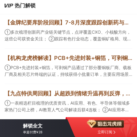
热门解锁
【金牌纪要库阶段回顾】7-8月深度跟踪创新药与有色/铜方向，持续把握产业变化脉络+前瞻价值
①多次梳理创新药产业链关键节点，点评覆盖CXO、小核酸方向，
这些公司获资金关注； ②跟踪有色行业动态，覆盖铜矿格局、现货
紧平衡、锂电涨价传导等线索，Ta们股价持续走高。
【机构龙虎榜解读】PCB+先进封装+铜箔，可剥铜产品通过了部分覆铜板厂商、载板厂商及相关芯片终端的认证，持续获得小批量订单，主要应用场景包括芯片封装光模块用PCB，机构大额净买入这家公司
①PCB+先进封装+铜箔，可剥铜产品通过了部分覆铜板厂商、载板
厂商及相关芯片终端的认证，持续获得小批量订单，主要应用场景
包括芯片封装光模块用PCB，机构大额净买入这家公司；②创新药
CDMO+减肥药，收购国外知名CRO企业，在创新药API的化学合成
【九点特供周回顾】从超跌到情绪升温再到反弹，栏目梳理AI应用题材逻辑，AI教育人气公司解读后获4连板
等方面具有丰富经验，具备承接细胞与基因治疗产品商业化受托生
产的合规资质，这家公司获净买入。
①一表精选栏目梳理的优质资讯，AI应用、有色、半导体等领域多
家热门公司上榜，AI教育人气公司解读后获4连板； ②AI应用本周
活跃，栏目解读海外映射，梳理教育、传媒、游戏等景气方向，焦
点公司3日最高涨超20%； ③磷化铟概念异军突起，栏目以机构视
解锁全文
角前瞻产业供需情况，提及2家核心公司双双涨停。
立即订阅
单篇付费¥28