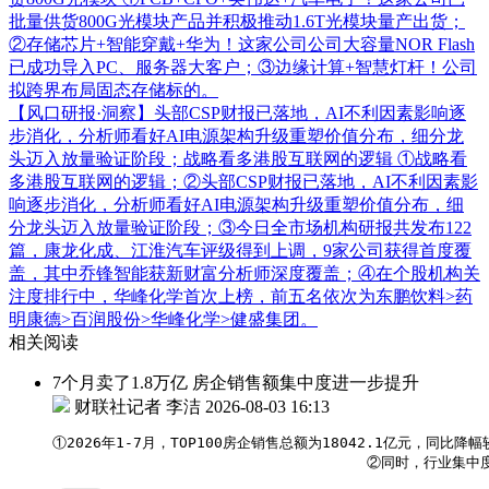
批量供货800G光模块产品并积极推动1.6T光模块量产出货；
②存储芯片+智能穿戴+华为！这家公司公司大容量NOR Flash
已成功导入PC、服务器大客户；③边缘计算+智慧灯杆！公司
拟跨界布局固态存储标的。
【风口研报·洞察】头部CSP财报已落地，AI不利因素影响逐
步消化，分析师看好AI电源架构升级重塑价值分布，细分龙
头迈入放量验证阶段；战略看多港股互联网的逻辑
①战略看
多港股互联网的逻辑；②头部CSP财报已落地，AI不利因素影
响逐步消化，分析师看好AI电源架构升级重塑价值分布，细
分龙头迈入放量验证阶段；③今日全市场机构研报共发布122
篇，康龙化成、江淮汽车评级得到上调，9家公司获得首度覆
盖，其中乔锋智能获新财富分析师深度覆盖；④在个股机构关
注度排行中，华峰化学首次上榜，前五名依次为东鹏饮料>药
明康德>百润股份>华峰化学>健盛集团。
相关阅读
7个月卖了1.8万亿 房企销售额集中度进一步提升
财联社记者 李洁
2026-08-03 16:13
①2026年1-7月，TOP100房企销售总额为18042.1亿元，同比降幅
                                    