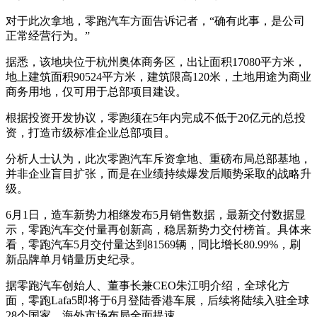
对于此次拿地，零跑汽车方面告诉记者，“确有此事，是公司
正常经营行为。”
据悉，该地块位于杭州奥体商务区，出让面积17080平方米，
地上建筑面积90524平方米，建筑限高120米，土地用途为商业
商务用地，仅可用于总部项目建设。
根据投资开发协议，零跑须在5年内完成不低于20亿元的总投
资，打造市级标准企业总部项目。
分析人士认为，此次零跑汽车斥资拿地、重磅布局总部基地，
并非企业盲目扩张，而是在业绩持续爆发后顺势采取的战略升
级。
6月1日，造车新势力相继发布5月销售数据，最新交付数据显
示，零跑汽车交付量再创新高，稳居新势力交付榜首。具体来
看，零跑汽车5月交付量达到81569辆，同比增长80.99%，刷
新品牌单月销量历史纪录。
据零跑汽车创始人、董事长兼CEO朱江明介绍，全球化方
面，零跑Lafa5即将于6月登陆香港车展，后续将陆续入驻全球
28个国家，海外市场布局全面提速。