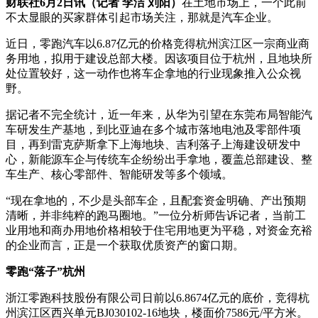
财联社6月2日讯（记者 李洁 刘阳）
在土地市场上，一个此前
不太显眼的买家群体引起市场关注，那就是汽车企业。
近日，零跑汽车以6.87亿元的价格竞得杭州滨江区一宗商业商
务用地，拟用于建设总部大楼。因该项目位于杭州，且地块所
处位置较好，这一动作也将车企拿地的行业现象推入公众视
野。
据记者不完全统计，近一年来，从华为引望在东莞布局智能汽
车研发生产基地，到比亚迪在多个城市落地电池及零部件项
目，再到雷克萨斯拿下上海地块、吉利落子上海建设研发中
心，新能源车企与传统车企纷纷出手拿地，覆盖总部建设、整
车生产、核心零部件、智能研发等多个领域。
“现在拿地的，不少是头部车企，且配套资金明确、产出预期
清晰，并非纯粹的跑马圈地。”一位分析师告诉记者，当前工
业用地和商办用地价格相较于住宅用地更为平稳，对资金充裕
的企业而言，正是一个获取优质资产的窗口期。
零跑“落子”杭州
浙江零跑科技股份有限公司日前以6.8674亿元的底价，竞得杭
州滨江区西兴单元BJ030102-16地块，楼面价7586元/平方米。