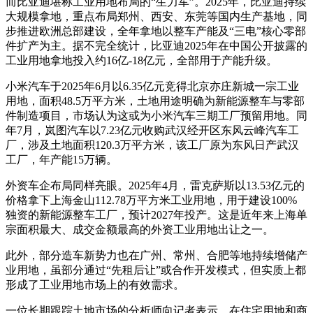
而比亚迪堪称工业用地布局的“生力军”。2025年，比亚迪持续
大规模拿地，重点布局郑州、西安、东莞等国内生产基地，同
步推进欧洲总部建设，全年拿地以整车产能及“三电”核心零部
件扩产为主。据不完全统计，比亚迪2025年在中国公开披露的
工业用地拿地投入约16亿-18亿元，全部用于产能升级。
小米汽车于2025年6月以6.35亿元竞得北京亦庄新城一宗工业
用地，面积48.5万平方米，土地用途明确为新能源整车与零部
件制造项目，市场认为这或为小米汽车三期工厂预留用地。同
年7月，岚图汽车以7.23亿元收购武汉经开区东风云峰汽车工
厂，涉及土地面积120.3万平方米，该工厂原为东风日产武汉
工厂，年产能15万辆。
外资车企布局同样亮眼。2025年4月，雷克萨斯以13.53亿元的
价格拿下上海金山112.78万平方米工业用地，用于建设100%
独资的新能源整车工厂，预计2027年投产。这是近年来上海单
宗面积最大、成交金额最高的外资工业用地出让之一。
此外，部分造车新势力也在广州、常州、合肥等地持续增储产
业用地，虽部分通过“先租后让”或合作开发模式，但实质上都
形成了工业用地市场上的有效需求。
一位长期跟踪土地市场的分析师向记者表示，在住宅用地和商