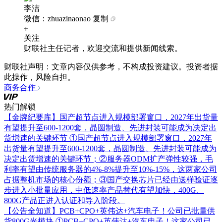
李洁
微信：zhuazinaonao
复制
关注
财联社主任记者，欢迎交流和提供新闻线索。
财联社声明：文章内容仅供参考，不构成投资建议。投资者据
此操作，风险自担。
商务合作
热门解锁
【金牌纪要库】国产超节点进入规模部署窗口，2027年出货量
有望提升至600-1200套，晶圆制造、先进封装可能成为决定出
货增速的关键环节
①国产超节点进入规模部署窗口，2027年
出货量有望提升至600-1200套，晶圆制造、先进封装可能成为
决定出货增速的关键环节；②服务器ODM扩产弹性较强，毛
利率有望由传统服务器的4%-8%提升至10%-15%，这两家公司
占据整机市场的核心份额；③国产交换芯片已经由送样验证逐
步进入小批量应用，中低速率产品替代有望加快，400G、
800G产品正进入认证和导入阶段。
【公告全知道】PCB+CPO+英伟达+汽车电子！公司已批量供
货800G光模块
①PCB+CPO+英伟达+汽车电子！这家公司已