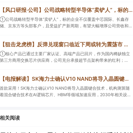
【风口研报·公司】公司战略转型半导体“卖铲人”，标的企业不仅覆盖中芯国际、长鑫存储、京东方等头部客户，且受益扩产新周期，有望大幅增厚公司营收和归母净利润；周策略：市场情绪有望逐渐回暖并重拾上行趋势
①公司战略转型半导体“卖铲人”，标的企业不仅覆盖中芯国际、长鑫存
储、京东方等头部客户，且受益扩产新周期，有望大幅增厚公司营收和归
母净利润； ②周策略：市场情绪有望逐渐回暖并重拾上行趋势。
【狙击龙虎榜】反弹兑现窗口临近下周或转为震荡市 新高因子凸显成为量化重要考量因素
①核心产品已通过主要厂家认证、高端产品已回片，作为国内稀缺独立
第三方商用交换芯片供应商，公司充分承接超节点架构带来的红利；②
黄金持续反弹，瑞银首席投资官及其团队称“本轮黄金上涨行情拥有基本
面支撑，预计2027年上半年金价将向每盎司5000美元迈进”。
【电报解读】SK海力士确认V10 NAND将导入晶圆键合技术，机构测算随着混合键合技术在HBM等领域加速应用，2030年相关设备市场规模有望达到100亿元，这家公司正布局用于半导体存储器产品的测试设备
首款采用！SK海力士确认V10 NAND将导入晶圆键合技术，机构测算随
着混合键合技术在AI逻辑芯片、HBM等领域加速应用，2030年相关设备
市场规模有望达到100亿元，这家公司正在布局用于半导体存储器产品的
测试设备，另一家混合键合设备相关收入占总营收的比重约为2%。
相关阅读