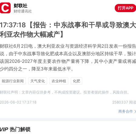
财联社
打开APP
财经通讯社
17:37:18【报告：中东战事和干旱或导致澳
利亚农作物大幅减产】
财联社6月2日电，澳大利亚农业与资源经济科学局2日发表一份报
说，由于中东战事导致化肥成本高企以及澳部分地区持续干旱，预
该国2026-2027年度主要农作物产量将下降，其中小麦产量或将
少约四分之一，降至3年来最低水平。
能源行业新闻
天气变化
农业种植
化肥
财联社声明：文章内容仅供参考，不构成投资建议。投资者据此操作，风险自担。
2026-06-02 17:37:18
2580337 阅
商务合作
热门解锁