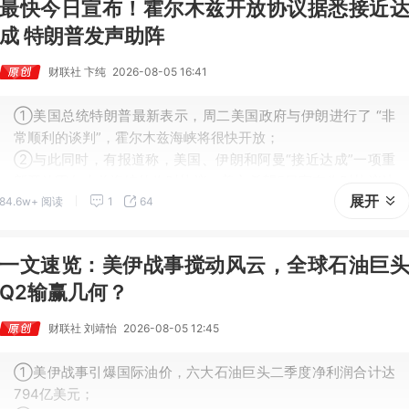
最快今日宣布！霍尔木兹开放协议据悉接近
成 特朗普发声助阵
财联社 卞纯
2026-08-05 16:41
①美国总统特朗普最新表示，周二美国政府与伊朗进行了 “非
常顺利的谈判”，霍尔木兹海峡将很快开放；
②与此同时，有报道称，美国、伊朗和阿曼“接近达成”一项重
新开放霍尔木兹海峡的临时协议，美方希望5日宣布临时协议达
展开
84.6w+ 阅读
1
64
成的消息；
③这重新点燃了外界对这场已持续五个月的冲突即将结束的预
期。
一文速览：美伊战事搅动风云，全球石油巨
Q2输赢几何？
财联社 刘靖怡
2026-08-05 12:45
①美伊战事引爆国际油价，六大石油巨头二季度净利润合计达
794亿美元；