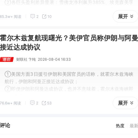
②各巨头盈利差异显著：雪佛龙净利飙升385%、埃克森美孚
净利增长翻番，身处冲突中心的沙特阿美净利327亿居首但增幅
展开
65.3w+ 阅读
2
10
仅44%；
③壳牌、BP受运营中断及78%北海暴利税影响，净利增速居
中。
霍尔木兹复航现曙光？美伊官员称伊朗与阿
接近达成协议
财联社 卞纯
2026-08-04 16:33
①美国方面3日援引伊朗和美国官员的话称，就霍尔木兹海峡
航行，伊朗和阿曼正接近达成协议；
②即便伊朗和阿曼达成协议，也并不意味着，霍尔木兹海峡即
刻恢复通航；
展开
76.6w+ 阅读
2
53
③潜在的协议引发了美国方面的担忧，因为这将赋予伊朗对霍
尔木兹海峡前所未有的控制权。
评论
热度
最