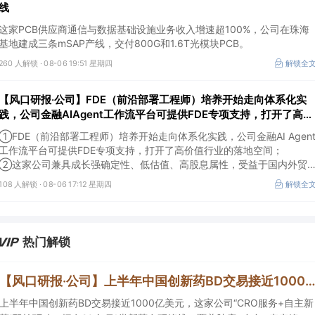
线
这家PCB供应商通信与数据基础设施业务收入增速超100%，公司在珠海
基地建成三条mSAP产线，交付800G和1.6T光模块PCB。
260 人解锁 ·
08-06 19:51 星期四
解锁全
【风口研报·公司】FDE（前沿部署工程师）培养开始走向体系化实
践，公司金融AIAgent工作流平台可提供FDE专项支持，打开了高价
值行业的落地空间；另有公司兼具成长强确定性、低估值、高股息属
①FDE（前沿部署工程师）培养开始走向体系化实践，公司金融AI Agen
性
工作流平台可提供FDE专项支持，打开了高价值行业的落地空间；
②这家公司兼具成长强确定性、低估值、高股息属性，受益于国内外贸
易额高速增长，且还有AI应用加速渗透+跨境支付等成长极。
108 人解锁 ·
08-06 17:12 星期四
解锁全
热门解锁
【风口研报·公司】上半年中国创新药BD交易接近1000亿美元，这家公司“CRO服务+自主新药”双轮驱动，拥有20余项1类新药在研管线，覆盖肿瘤+自免+疼痛管
上半年中国创新药BD交易接近1000亿美元，这家公司“CRO服务+自主新