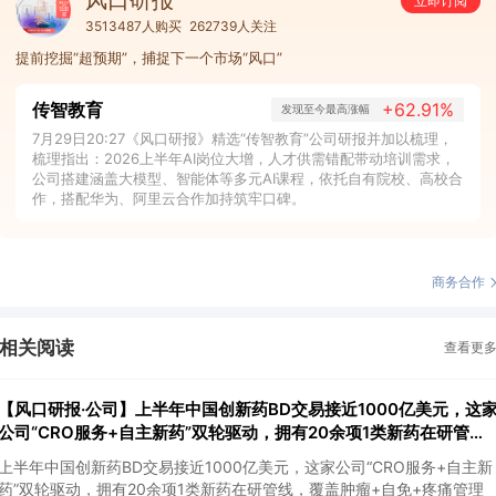
立即订阅
3513487人购买
262739人关注
提前挖掘“超预期”，捕捉下一个市场“风口”
传智教育
+62.91%
发现至今最高涨幅
7月29日20:27《风口研报》精选“传智教育”公司研报并加以梳理，
梳理指出：2026上半年AI岗位大增，人才供需错配带动培训需求，
公司搭建涵盖大模型、智能体等多元AI课程，依托自有院校、高校合
作，搭配华为、阿里云合作加持筑牢口碑。
商务合作
相关阅读
查看更
【风口研报·公司】上半年中国创新药BD交易接近1000亿美元，这
公司“CRO服务+自主新药”双轮驱动，拥有20余项1类新药在研管
线，覆盖肿瘤+自免+疼痛管理等重大领域
上半年中国创新药BD交易接近1000亿美元，这家公司“CRO服务+自主新
药”双轮驱动，拥有20余项1类新药在研管线，覆盖肿瘤+自免+疼痛管理