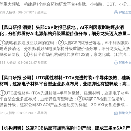
等重大领域，构建起1个综合药物研发平台+多肽、小核酸、CGT、小分
4个创新技术平台，创新转型成果正逐步兑现。
258 人解锁 ·
08-07 10:18 星期五
解锁全
【风口研报·洞察】头部CSP财报已落地，AI不利因素影响逐步消
化，分析师看好AI电源架构升级重塑价值分布，细分龙头迈入放量验
证阶段；战略看多港股互联网的逻辑
①战略看多港股互联网的逻辑；②头部CSP财报已落地，AI不利因素影
响逐步消化，分析师看好AI电源架构升级重塑价值分布，细分龙头迈入放
量验证阶段；③今日全市场机构研报共发布122篇，康龙化成、江淮汽车
评级得到上调，9家公司获得首度覆盖，其中乔锋智能获新财富分析师深
358 人解锁 ·
08-06 21:47 星期四
解锁全
度覆盖；④在个股机构关注度排行中，华峰化学首次上榜，前五名依次
为东鹏饮料>药明康德>百润股份>华峰化学>健盛集团。
【风口研报·公司】UTG柔性材料+TGV先进封装+半导体级锆、硅新
材料，这家电子材料平台型企业多点布局，业绩弹性有望释放；高端
PCB检测工位增加、设备升级，这家公司3D AOI产品从选配变为标
①UTG柔性材料+TGV先进封装+半导体级锆、硅新材料，这家电子材料
配
平台型企业多点布局，业绩弹性有望释放；②高端PCB检测工位增加、
设备升级，这家公司3D AOI产品从选配变为标配、3D AXI设备逐步成为
刚需，现已进入头部客户供应体系。
221 人解锁 ·
08-06 20:15 星期四
解锁全
【机构调研】这家PCB供应商加码高阶HDI产能，建成三条mSAP产