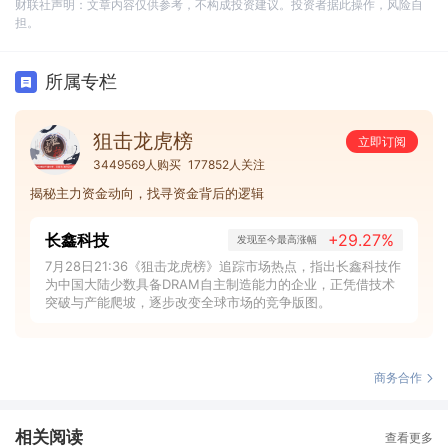
财联社声明：文章内容仅供参考，不构成投资建议。投资者据此操作，风险自
担。
所属专栏
狙击龙虎榜
立即订阅
3449569人购买
177852人关注
揭秘主力资金动向，找寻资金背后的逻辑
长鑫科技
+29.27%
发现至今最高涨幅
7月28日21:36《狙击龙虎榜》追踪市场热点，指出长鑫科技作
为中国大陆少数具备DRAM自主制造能力的企业，正凭借技术
突破与产能爬坡，逐步改变全球市场的竞争版图。
商务合作
相关阅读
查看更多