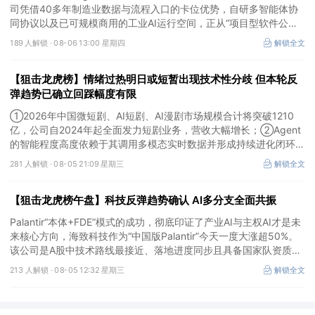
司凭借40多年制造业数据与流程入口的卡位优势，自研多智能体协
同协议以及已可规模商用的工业AI运行空间，正从“项目型软件公
司”向“AI原生平台生态型公司”跃迁。
189 人解锁 ·
08-06 13:00 星期四
解锁全文
【狙击龙虎榜】情绪过热明日或短暂出现技术性分歧 但本轮反
弹趋势已确立回踩幅度有限
①2026年中国微短剧、AI短剧、AI漫剧市场规模合计将突破1210
亿，公司自2024年起全面发力短剧业务，营收大幅增长；②Agent
的智能程度高度依赖于其调用多模态实时数据并形成持续进化闭环的
能力，公司是全球首个完成TPC-DS测试并通过官方审计的数据库企
281 人解锁 ·
08-05 21:09 星期三
解锁全文
业；③2026年被多方定义为Robotaxi商业化元年，公司正从“传统
出行运营商”向“自动驾驶时代的核心运力服务商”转变，率先享受行
【狙击龙虎榜午盘】科技反弹趋势确认 AI多分支全面共振
业从0到1的估值重估红利。
Palantir“本体+FDE”模式的成功，彻底印证了产业AI与主权AI才是未
来核心方向，海致科技作为“中国版Palantir”今天一度大涨超50%。
该公司是A股中技术路线最接近、落地进度同步且具备国家队资质的
核心标的，目前正处于从“数据智能基础设施”向“产业级AI Agent核
213 人解锁 ·
08-05 12:32 星期三
解锁全文
心供应商”跃迁的价值重估起点。