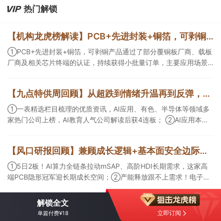
热门解锁
【机构龙虎榜解读】PCB+先进封装+铜箔，可剥铜产品通过了部分覆铜板厂商、载板厂商及相关芯片终端的认证，持续获得小批量订单，主要应用场景包括芯片封装光模块用PCB，机构大额净买入这家公司
①PCB+先进封装+铜箔，可剥铜产品通过了部分覆铜板厂商、载板
厂商及相关芯片终端的认证，持续获得小批量订单，主要应用场景
包括芯片封装光模块用PCB，机构大额净买入这家公司；②创新药
CDMO+减肥药，收购国外知名CRO企业，在创新药API的化学合成
【九点特供周回顾】从超跌到情绪升温再到反弹，栏目梳理AI应用题材逻辑，AI教育人气公司解读后获4连板
等方面具有丰富经验，具备承接细胞与基因治疗产品商业化受托生
产的合规资质，这家公司获净买入。
①一表精选栏目梳理的优质资讯，AI应用、有色、半导体等领域多
家热门公司上榜，AI教育人气公司解读后获4连板； ②AI应用本周
活跃，栏目解读海外映射，梳理教育、传媒、游戏等景气方向，焦
点公司3日最高涨超20%； ③磷化铟概念异军突起，栏目以机构视
【风口研报回顾】兼顾成长逻辑+基本面安全边际！王牌自营前瞻覆盖“pcb+MLCC+电子布”，梳理AI产业链优质标的“深坑起跳”
角前瞻产业供需情况，提及2家核心公司双双涨停。
①5日2板！AI算力全链条拉动mSAP、高阶HDI长期需求，这家高
端PCB隐形冠军迎长期成长空间；②产能释放跟不上需求！电子布
未来3年缺口难消，深坑之际再梳理行业逻辑，人气龙头涨超3成；
③AI服务器、机器人带动MLCC景气周期持续！这家公司扩产、涨
解锁全文
价预期暂未被市场定价，王牌自营前瞻捕捉“预期差”，3日大涨
立即订阅
单篇付费¥18
26%。