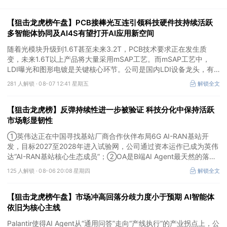
【狙击龙虎榜午盘】PCB接棒光互连引领科技硬件技持续活跃
多智能体协同及AI4S有望打开AI应用新空间
随着光模块升级到1.6T甚至未来3.2T，PCB技术要求正在发生质
变，未来1.6T以上产品将大量采用mSAP工艺。而mSAP工艺中，
LDI曝光和图形电镀是关键核心环节。公司是国内LDI设备龙头，有
望凭借其解析度更高的LDI技术，成为不可或缺的关键“铲子股”。
281 人解锁 ·
08-07 12:41 星期五
解锁全文
【狙击龙虎榜】反弹持续性进一步被验证 科技分化中保持活跃
市场彰显韧性
①英伟达正在中国寻找基站厂商合作伙伴布局6G AI-RAN基站开
发，目标2027至2028年进入试验网，公司通过资本运作已成为英伟
达“AI-RAN基站核心生态成员”；②OA是B端AI Agent最天然的落地
入口，公司凭借数万家企业客户积累的场景厚度正从协同管理软件龙
125 人解锁 ·
08-06 20:08 星期四
解锁全文
头进化为企业智能体经济的核心枢纽；③市场重组、股权转让暗线
涌动，该公司剥离亏损资产后“壳”属性进一步凸显。
【狙击龙虎榜午盘】市场冲高回落分歧力度小于预期 AI智能体
依旧为核心主线
Palantir使得AI Agent从“通用问答”走向“产线执行”的产业拐点上，公