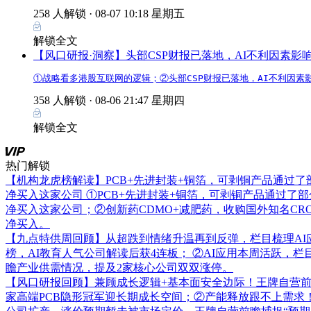
258 人解锁 ·
08-07 10:18 星期五
解锁全文
【风口研报·洞察】头部CSP财报已落地，AI不利因素
①战略看多港股互联网的逻辑；②头部CSP财报已落地，AI不利因
358 人解锁 ·
08-06 21:47 星期四
解锁全文
热门解锁
【机构龙虎榜解读】PCB+先进封装+铜箔，可剥铜产品通过
净买入这家公司
①PCB+先进封装+铜箔，可剥铜产品通过了
净买入这家公司；②创新药CDMO+减肥药，收购国外知名C
净买入。
【九点特供周回顾】从超跌到情绪升温再到反弹，栏目梳理AI
榜，AI教育人气公司解读后获4连板； ②AI应用本周活跃，
瞻产业供需情况，提及2家核心公司双双涨停。
【风口研报回顾】兼顾成长逻辑+基本面安全边际！王牌自营前瞻覆
家高端PCB隐形冠军迎长期成长空间；②产能释放跟不上需求