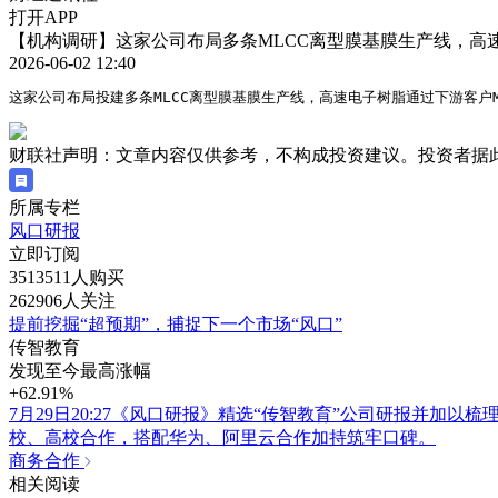
打开APP
【机构调研】这家公司布局多条MLCC离型膜基膜生产线，高
2026-06-02 12:40
这家公司布局投建多条MLCC离型膜基膜生产线，高速电子树脂通过下游客户
财联社声明：文章内容仅供参考，不构成投资建议。投资者据
所属专栏
风口研报
立即订阅
3513511人购买
262906人关注
提前挖掘“超预期”，捕捉下一个市场“风口”
传智教育
发现至今最高涨幅
+62.91%
7月29日20:27《风口研报》精选“传智教育”公司研报并加
校、高校合作，搭配华为、阿里云合作加持筑牢口碑。
商务合作
相关阅读