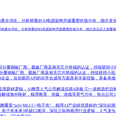
影响逐步消化，分析师看好AI电源架构升级重塑价值分布，细分
素影响逐步消化，分析师看好AI电源架构升级重塑价值分布，细分龙头迈入放量
了部分覆铜板厂商、载板厂商及相关芯片终端的认证，持续获得小
部分覆铜板厂商、载板厂商及相关芯片终端的认证，持续获得小批
RO企业，在创新药API的化学合成等方面具有丰富经验，具备
应用题材逻辑，AI教育人气公司解读后获4连板
①一表精选栏目
栏目解读海外映射，梳理教育、传媒、游戏等景气方向，焦点公司3
盖“pcb+MLCC+电子布”，梳理AI产业链优质标的“深坑起跳
！电子布未来3年缺口难消，深坑之际再梳理行业逻辑，人气龙头涨