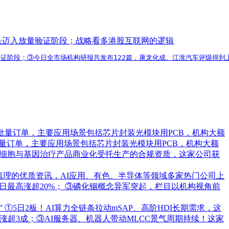
龙头迈入放量验证阶段；战略看多港股互联网的逻辑
验证阶段；③今日全市场机构研报共发布122篇，康龙化成、江淮汽车评级得
批量订单，主要应用场景包括芯片封装光模块用PCB，机构大额
量订单，主要应用场景包括芯片封装光模块用PCB，机构大额
承接细胞与基因治疗产品商业化受托生产的合规资质，这家公司获
梳理的优质资讯，AI应用、有色、半导体等领域多家热门公司上
日最高涨超20%； ③磷化铟概念异军突起，栏目以机构视角前
”
①5日2板！AI算力全链条拉动mSAP、高阶HDI长期需求，这
超3成；③AI服务器、机器人带动MLCC景气周期持续！这家