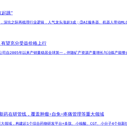
坑起跳”
消，深坑之际再梳理行业逻辑，人气龙头涨超3成；③AI服务器、机器人带动ML
，有望充分受益价格上行
公司自2005年以来产销量稳居全球第一，伴随矿产资源产量增长与冶炼产能
1类新药在研管线，覆盖肿瘤+自免+疼痛管理等重大领域
等重大领域，构建起1个综合药物研发平台+多肽、小核酸、CGT、小分子4个创