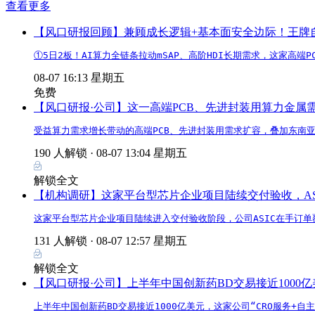
查看更多
【风口研报回顾】兼顾成长逻辑+基本面安全边际！王牌自营前
①5日2板！AI算力全链条拉动mSAP、高阶HDI长期需求，这家高
08-07 16:13 星期五
免费
【风口研报·公司】这一高端PCB、先进封装用算力金
受益算力需求增长带动的高端PCB、先进封装用需求扩容，叠加东南
190 人解锁 ·
08-07 13:04 星期五
解锁全文
【机构调研】这家平台型芯片企业项目陆续交付验收，AS
这家平台型芯片企业项目陆续进入交付验收阶段，公司ASIC在手订单
131 人解锁 ·
08-07 12:57 星期五
解锁全文
【风口研报·公司】上半年中国创新药BD交易接近1000
上半年中国创新药BD交易接近1000亿美元，这家公司“CRO服务+