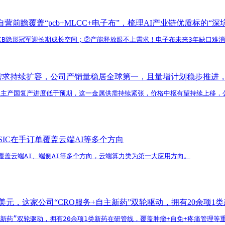
瞻覆盖“pcb+MLCC+电子布”，梳理AI产业链优质标的“深
端PCB隐形冠军迎长期成长空间；②产能释放跟不上需求！电子布未来3年缺口难
属需求持续扩容，公司产销量稳居全球第一，且量增计划稳步推进
亚主产国复产进度低于预期，这一金属供需持续紧张，价格中枢有望持续上移，
IC在手订单覆盖云端AI等多个方向
覆盖云端AI、端侧AI等多个方向，云端算力类为第一大应用方向。
亿美元，这家公司“CRO服务+自主新药”双轮驱动，拥有20余项
自主新药”双轮驱动，拥有20余项1类新药在研管线，覆盖肿瘤+自免+疼痛管理