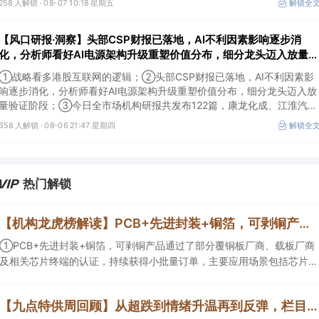
258 人解锁 ·
08-07 10:18 星期五
解锁全
【风口研报·洞察】头部CSP财报已落地，AI不利因素影响逐步消
化，分析师看好AI电源架构升级重塑价值分布，细分龙头迈入放量验
证阶段；战略看多港股互联网的逻辑
①战略看多港股互联网的逻辑；②头部CSP财报已落地，AI不利因素影
响逐步消化，分析师看好AI电源架构升级重塑价值分布，细分龙头迈入放
量验证阶段；③今日全市场机构研报共发布122篇，康龙化成、江淮汽车
评级得到上调，9家公司获得首度覆盖，其中乔锋智能获新财富分析师深
358 人解锁 ·
08-06 21:47 星期四
解锁全
度覆盖；④在个股机构关注度排行中，华峰化学首次上榜，前五名依次
为东鹏饮料>药明康德>百润股份>华峰化学>健盛集团。
热门解锁
【机构龙虎榜解读】PCB+先进封装+铜箔，可剥铜产品通过了部分覆铜板厂商、载板厂商及相关芯片终端的认证，持续获得小批量订单，主要应用场景包括芯片封装光模块用PCB，机构大额净买入这家公司
①PCB+先进封装+铜箔，可剥铜产品通过了部分覆铜板厂商、载板厂商
及相关芯片终端的认证，持续获得小批量订单，主要应用场景包括芯片封
装光模块用PCB，机构大额净买入这家公司；②创新药CDMO+减肥药，
收购国外知名CRO企业，在创新药API的化学合成等方面具有丰富经验，
【九点特供周回顾】从超跌到情绪升温再到反弹，栏目梳理AI应用题材逻辑，AI教育人气公司解读后获4连板
具备承接细胞与基因治疗产品商业化受托生产的合规资质，这家公司获净