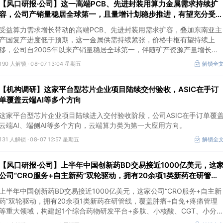
【风口研报·公司】这一高端PCB、先进封装用算力金属需求持续扩
容，公司产销量稳居全球第一，且量增计划稳步推进，有望充分受益
价格上行
受益算力需求增长带动的高端PCB、先进封装用需求扩容，叠加东南亚主
产国复产进度低于预期，这一金属供需持续紧张，价格中枢有望持续上
移，公司自2005年以来产销量稳居全球第一，伴随矿产资源产量增长与
冶炼产能整合并举，公司市占率有望进一步提升，同时有望充分受益金属
190 人解锁 ·
08-07 13:04 星期五
解锁全
价格上行。
【机构调研】这家平台型芯片企业项目陆续交付验收，ASIC在手订
单覆盖云端AI等多个方向
这家平台型芯片企业项目陆续进入交付验收阶段，公司ASIC在手订单覆
云端AI、端侧AI等多个方向，云端算力类为第一大应用方向。
131 人解锁 ·
08-07 12:57 星期五
解锁全
【风口研报·公司】上半年中国创新药BD交易接近1000亿美元，这
公司“CRO服务+自主新药”双轮驱动，拥有20余项1类新药在研管
线，覆盖肿瘤+自免+疼痛管理等重大领域
上半年中国创新药BD交易接近1000亿美元，这家公司“CRO服务+自主新
药”双轮驱动，拥有20余项1类新药在研管线，覆盖肿瘤+自免+疼痛管理
等重大领域，构建起1个综合药物研发平台+多肽、小核酸、CGT、小分
4个创新技术平台，创新转型成果正逐步兑现。