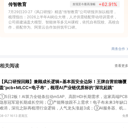
传智教育
+62.91%
发现至今最高涨幅
7月29日20:27《风口研报》精选“传智教育”公司研报并加以梳理，
梳理指出：2026上半年AI岗位大增，人才供需错配带动培训需求，
公司搭建涵盖大模型、智能体等多元AI课程，依托自有院校、高校合
作，搭配华为、阿里云合作加持筑牢口碑。
商务合作
相关阅读
查看更
【风口研报回顾】兼顾成长逻辑+基本面安全边际！王牌自营前瞻覆
盖“pcb+MLCC+电子布”，梳理AI产业链优质标的“深坑起跳”
①5日2板！AI算力全链条拉动mSAP、高阶HDI长期需求，这家高端PCB
隐形冠军迎长期成长空间；②产能释放跟不上需求！电子布未来3年缺口
难消，深坑之际再梳理行业逻辑，人气龙头涨超3成；③AI服务器、机器
人带动MLCC景气周期持续！这家公司扩产、涨价预期暂未被市场定价，
08-07 16:13 星期五
免
王牌自营前瞻捕捉“预期差”，3日大涨26%。