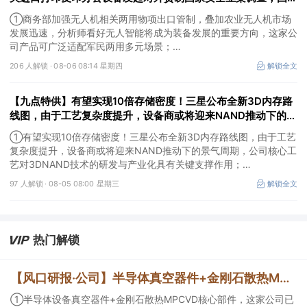
消费级3D打印机已占全球九成市场份额
①商务部加强无人机相关两用物项出口管制，叠加农业无人机市场
发展迅速，分析师看好无人智能将成为装备发展的重要方向，这家公
司产品可广泛适配军民两用多元场景；
②商务部对相关进口打印复印办公设备发起对外贸易国家安全立案
206 人解锁 ·
08-06 08:14 星期四
解锁全文
调查，国产消费级3D打印机如今已占据全球九成市场份额，这家公
司已构建“关键零部件—打印机—打印管理服务”一体化的全产业链布
【九点特供】有望实现10倍存储密度！三星公布全新3D内存路
局；
③受益国际金价大幅反弹，美股贵金属板块普涨。
线图，由于工艺复杂度提升，设备商或将迎来NAND推动下的景
气周期；阿里云容器服务Agent将开启商业化收费
①有望实现10倍存储密度！三星公布全新3D内存路线图，由于工艺
复杂度提升，设备商或将迎来NAND推动下的景气周期，公司核心工
艺对3DNAND技术的研发与产业化具有关键支撑作用；
②阿里云容器服务Agent将开启商业化收费，分析师看好AI产业链
97 人解锁 ·
08-05 08:00 星期三
解锁全文
正在进入应用验证和商业化加速阶段，这家公司研发的智能体开发平
台支持接入通义千问等大模型；
③Palantir涨超29%，公司二季度业绩全面超越市场预期，同时上调
全年业绩指引，推动股价创近年来最大单日涨幅之一。
热门解锁
【风口研报·公司】半导体真空器件+金刚石散热MPCVD核心部件，这家公司实现对北方华创、新凯来等厂商批量供货，大功率磁控管助力AI散热；这家造船龙头稀缺产能扩张与高价值订单兼具，远期业绩弹性持续增强
①半导体设备真空器件+金刚石散热MPCVD核心部件，这家公司已