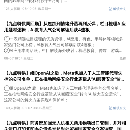
国的独家商业化权利授予A公司；
②SK海力士将在韩国投资384亿美元建设晶圆厂，机构称全球晶圆
123 人解锁 ·
08-10 08:18 星期一
解锁全文
厂扩产和关键零部件供给不足，为国内设备及零部件企业创造了新的
出海窗口，这家公司应用于存储芯片测试的探针台正处于客户端验证
【九点特供周回顾】从超跌到情绪升温再到反弹，栏目梳理AI应
阶段；
③美国7月非农就业数据意外转弱，大幅降低美联储加息预期，推动
用题材逻辑，AI教育人气公司解读后获4连板
美元走弱和黄金需求回升。
①一表精选栏目梳理的优质资讯，AI应用、有色、半导体等领域多
家热门公司上榜，AI教育人气公司解读后获4连板；
②AI应用本周活跃，栏目解读海外映射，梳理教育、传媒、游戏等
景气方向，焦点公司3日最高涨超20%；
08-07 16:54 星期五
免费
③磷化铟概念异军突起，栏目以机构视角前瞻产业供需情况，提及2
家核心公司双双涨停。
【九点特供】继OpenAI之后，Meta也加入了人工智能代理失
控的公司名单，正在推动网络安全行业逻辑从“AI颠覆安全”转
向“AI放大安全需求”；英伟达面向无人驾驶出租车和智能汽车的
①继OpenAI之后，Meta也加入了人工智能代理失控的公司名单，
前沿开放模型开放商用
正在推动网络安全行业逻辑从“AI颠覆安全”转向“AI放大安全需求”，
这家公司的解决方案实现AI保护AI；
②英伟达面向无人驾驶出租车和智能汽车的前沿开放模型开放商
149 人解锁 ·
08-07 08:05 星期五
解锁全文
用，行业竞争逐步升级为数据、算力、量产、运营的全链路能力比
拼，这家公司已与英伟达、高通等各芯片厂商建立合作关系；
【九点特供】商务部加强无人机相关两用物项出口管制，并对相
③刚果（金）宣布禁止铜精矿和钴精矿出口，并对采矿副产品征收
新税。
关进口打印复印办公设备发起对外贸易国家安全立案调查，国产