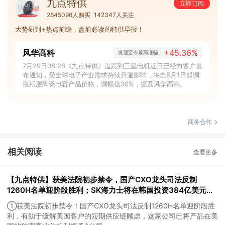
九点特供
立即订阅
2645098人购买
142347人关注
大势研判+热点前瞻，盘前必读的特供早报！
风华高科
+45.36%
发现至今最高涨幅
7月29日08:26《九点特供》追踪到三星电机近日已经向客户发
布通知，受全球电子产业需求持续升温影响，将自8月1日起调
涨积层陶瓷电容产品价格，调幅达30%，提及风华高科。
商务合作
相关阅读
查看更多
【九点特供】获美法院初步禁令，国产CXO龙头司法反制
1260H名单迎阶段胜利；SK海力士将在韩国投资384亿美元建
设晶圆厂，机构称全球晶圆厂扩产和关键零部件供给不足，为国
①获美法院初步禁令！国产CXO龙头司法反制1260H名单迎阶段胜
内企业创造了新的出海窗口
利，有助于缓解美国客户的短期供应链顾虑，这家公司已将产品在美