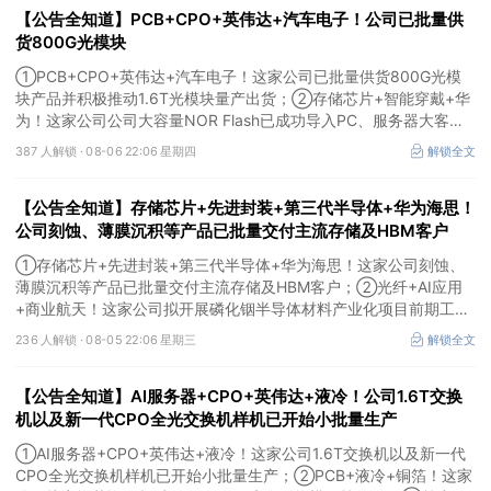
【公告全知道】PCB+CPO+英伟达+汽车电子！公司已批量供
货800G光模块
①PCB+CPO+英伟达+汽车电子！这家公司已批量供货800G光模
块产品并积极推动1.6T光模块量产出货；②存储芯片+智能穿戴+华
为！这家公司公司大容量NOR Flash已成功导入PC、服务器大客
户；③边缘计算+智慧灯杆！公司拟跨界布局固态存储标的。
387 人解锁 ·
08-06 22:06 星期四
解锁全文
【公告全知道】存储芯片+先进封装+第三代半导体+华为海思！
公司刻蚀、薄膜沉积等产品已批量交付主流存储及HBM客户
①存储芯片+先进封装+第三代半导体+华为海思！这家公司刻蚀、
薄膜沉积等产品已批量交付主流存储及HBM客户；②光纤+AI应用
+商业航天！这家公司拟开展磷化铟半导体材料产业化项目前期工
作；③MLCC+光模块+商业航天+军工！公司拟定增募资不超3亿元
236 人解锁 ·
08-05 22:06 星期三
解锁全文
用于MLCC相关项目。
【公告全知道】AI服务器+CPO+英伟达+液冷！公司1.6T交换
机以及新一代CPO全光交换机样机已开始小批量生产
①AI服务器+CPO+英伟达+液冷！这家公司1.6T交换机以及新一代
CPO全光交换机样机已开始小批量生产；②PCB+液冷+铜箔！这家