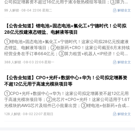
公司拟定增募资不超过16亿元用于液冷散热模组等项目；③算力
+云计算+华为鲲鹏！公司签署超46亿元算力服务合同。
99 人解锁 ·
08-04 22:06 星期二
解锁全文
【公告全知道】锂电池+固态电池+氟化工+宁德时代！公司拟
28亿元投建液态锂盐、电解液等项目
①锂电池+固态电池+氟化工+宁德时代！这家公司拟28亿元投建液
态锂盐、电解液等项目；②创新药+CRO！这家公司截至6月末持续
经营业务在手订单664亿元；③算力租赁+机器人+IP经济！公司签
署32亿元算力服务合同。
388 人解锁 ·
08-03 22:06 星期一
解锁全文
【公告全知道】CPO+光纤+数据中心+华为！公司拟定增募资
不超12亿元用于高速光模块项目等
①CPO+光纤+数据中心+华为！这家公司拟定增募资不超12亿元用
于高速光模块项目等；②光芯片+CPO+光纤！这家公司适用于1.6T
光模块的AWG芯片及组件已小批量出货；③锂电池+创新药+合成生
物！公司拟定增募资不超过7亿元以切入半导体供应链。
128 人解锁 ·
08-02 22:07 星期日
解锁全文