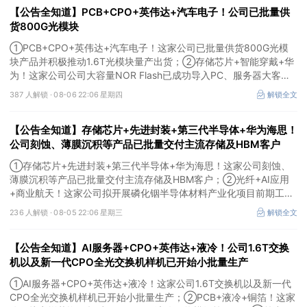
【公告全知道】PCB+CPO+英伟达+汽车电子！公司已批量供
货800G光模块
①PCB+CPO+英伟达+汽车电子！这家公司已批量供货800G光模
块产品并积极推动1.6T光模块量产出货；②存储芯片+智能穿戴+华
为！这家公司公司大容量NOR Flash已成功导入PC、服务器大客
户；③边缘计算+智慧灯杆！公司拟跨界布局固态存储标的。
387 人解锁 ·
08-06 22:06 星期四
解锁全文
【公告全知道】存储芯片+先进封装+第三代半导体+华为海思！
公司刻蚀、薄膜沉积等产品已批量交付主流存储及HBM客户
①存储芯片+先进封装+第三代半导体+华为海思！这家公司刻蚀、
薄膜沉积等产品已批量交付主流存储及HBM客户；②光纤+AI应用
+商业航天！这家公司拟开展磷化铟半导体材料产业化项目前期工
作；③MLCC+光模块+商业航天+军工！公司拟定增募资不超3亿元
236 人解锁 ·
08-05 22:06 星期三
解锁全文
用于MLCC相关项目。
【公告全知道】AI服务器+CPO+英伟达+液冷！公司1.6T交换
机以及新一代CPO全光交换机样机已开始小批量生产
①AI服务器+CPO+英伟达+液冷！这家公司1.6T交换机以及新一代
CPO全光交换机样机已开始小批量生产；②PCB+液冷+铜箔！这家