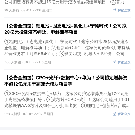
公司拟定增募资不超过16亿元用于液冷散热模组等项目；③算力
+云计算+华为鲲鹏！公司签署超46亿元算力服务合同。
99 人解锁 ·
08-04 22:06 星期二
解锁全文
【公告全知道】锂电池+固态电池+氟化工+宁德时代！公司拟
28亿元投建液态锂盐、电解液等项目
①锂电池+固态电池+氟化工+宁德时代！这家公司拟28亿元投建液
态锂盐、电解液等项目；②创新药+CRO！这家公司截至6月末持续
经营业务在手订单664亿元；③算力租赁+机器人+IP经济！公司签
署32亿元算力服务合同。
388 人解锁 ·
08-03 22:06 星期一
解锁全文
【公告全知道】CPO+光纤+数据中心+华为！公司拟定增募资
不超12亿元用于高速光模块项目等
①CPO+光纤+数据中心+华为！这家公司拟定增募资不超12亿元用
于高速光模块项目等；②光芯片+CPO+光纤！这家公司适用于1.6T
光模块的AWG芯片及组件已小批量出货；③锂电池+创新药+合成生
物！公司拟定增募资不超过7亿元以切入半导体供应链。
128 人解锁 ·
08-02 22:07 星期日
解锁全文