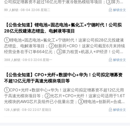
公司拟定增募资不超过16亿元用于液冷散热模组等项目；③算力
+云计算+华为鲲鹏！公司签署超46亿元算力服务合同。
99 人解锁 ·
08-04 22:06 星期二
解锁全文
【公告全知道】锂电池+固态电池+氟化工+宁德时代！公司拟
28亿元投建液态锂盐、电解液等项目
①锂电池+固态电池+氟化工+宁德时代！这家公司拟28亿元投建液
态锂盐、电解液等项目；②创新药+CRO！这家公司截至6月末持续
经营业务在手订单664亿元；③算力租赁+机器人+IP经济！公司签
署32亿元算力服务合同。
388 人解锁 ·
08-03 22:06 星期一
解锁全文
【公告全知道】CPO+光纤+数据中心+华为！公司拟定增募资
不超12亿元用于高速光模块项目等
①CPO+光纤+数据中心+华为！这家公司拟定增募资不超12亿元用
于高速光模块项目等；②光芯片+CPO+光纤！这家公司适用于1.6T
光模块的AWG芯片及组件已小批量出货；③锂电池+创新药+合成生
物！公司拟定增募资不超过7亿元以切入半导体供应链。
128 人解锁 ·
08-02 22:07 星期日
解锁全文