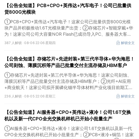
【公告全知道】PCB+CPO+英伟达+汽车电子！公司已批量供
货800G光模块
①PCB+CPO+英伟达+汽车电子！这家公司已批量供货800G光模
块产品并积极推动1.6T光模块量产出货；②存储芯片+智能穿戴+华
为！这家公司公司大容量NOR Flash已成功导入PC、服务器大客
户；③边缘计算+智慧灯杆！公司拟跨界布局固态存储标的。
387 人解锁 ·
08-06 22:06 星期四
解锁全文
【公告全知道】存储芯片+先进封装+第三代半导体+华为海思！
公司刻蚀、薄膜沉积等产品已批量交付主流存储及HBM客户
①存储芯片+先进封装+第三代半导体+华为海思！这家公司刻蚀、
薄膜沉积等产品已批量交付主流存储及HBM客户；②光纤+AI应用
+商业航天！这家公司拟开展磷化铟半导体材料产业化项目前期工
作；③MLCC+光模块+商业航天+军工！公司拟定增募资不超3亿元
236 人解锁 ·
08-05 22:06 星期三
解锁全文
用于MLCC相关项目。
【公告全知道】AI服务器+CPO+英伟达+液冷！公司1.6T交换
机以及新一代CPO全光交换机样机已开始小批量生产
①AI服务器+CPO+英伟达+液冷！这家公司1.6T交换机以及新一代
CPO全光交换机样机已开始小批量生产；②PCB+液冷+铜箔！这家