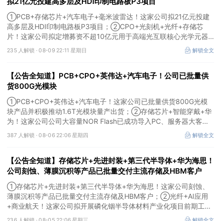
拟21亿元投建高多层及HDI印制电路板P3项目
①PCB+存储芯片+汽车电子+毫米波雷达！这家公司拟21亿元投建
高多层及HDI印制电路板P3项目；②CPO+光刻机+光纤+存储芯
片！这家公司拟定增募资不超10亿元用于高端光互联核心光学元器
件项目等；③存储芯片+光刻胶+先进封装！公司已实现5N5纯度高
235 人解锁 ·
08-09 22:11 星期日
解锁全文
纯六氟化钨量产。
【公告全知道】PCB+CPO+英伟达+汽车电子！公司已批量供
货800G光模块
①PCB+CPO+英伟达+汽车电子！这家公司已批量供货800G光模
块产品并积极推动1.6T光模块量产出货；②存储芯片+智能穿戴+华
为！这家公司公司大容量NOR Flash已成功导入PC、服务器大客
户；③边缘计算+智慧灯杆！公司拟跨界布局固态存储标的。
387 人解锁 ·
08-06 22:06 星期四
解锁全文
【公告全知道】存储芯片+先进封装+第三代半导体+华为海思！
公司刻蚀、薄膜沉积等产品已批量交付主流存储及HBM客户
①存储芯片+先进封装+第三代半导体+华为海思！这家公司刻蚀、
薄膜沉积等产品已批量交付主流存储及HBM客户；②光纤+AI应用
+商业航天！这家公司拟开展磷化铟半导体材料产业化项目前期工
作；③MLCC+光模块+商业航天+军工！公司拟定增募资不超3亿元
236 人解锁 ·
08-05 22:06 星期三
解锁全文