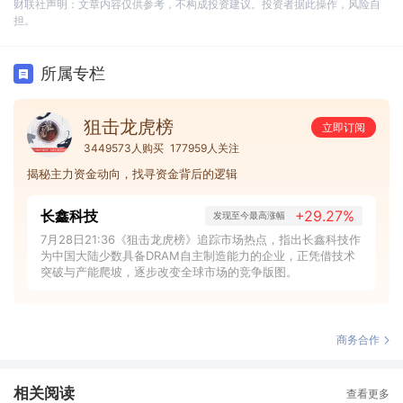
财联社声明：文章内容仅供参考，不构成投资建议。投资者据此操作，风险自
担。
所属专栏
狙击龙虎榜
立即订阅
3449573人购买
177959人关注
揭秘主力资金动向，找寻资金背后的逻辑
长鑫科技
+29.27%
发现至今最高涨幅
7月28日21:36《狙击龙虎榜》追踪市场热点，指出长鑫科技作
为中国大陆少数具备DRAM自主制造能力的企业，正凭借技术
突破与产能爬坡，逐步改变全球市场的竞争版图。
商务合作
相关阅读
查看更多