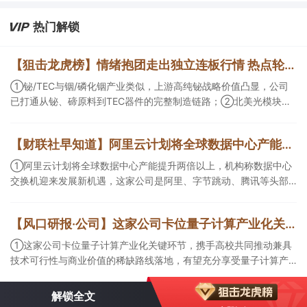
热门解锁
【狙击龙虎榜】情绪抱团走出独立连板行情 热点轮动走强注意市场节奏
①铋/TEC与铟/磷化铟产业类似，上游高纯铋战略价值凸显，公司
已打通从铋、碲原料到TEC器件的完整制造链路；②北美光模块计
划大幅扩产，公司客户包括Coherent、Lumentum和AAOI等龙头企
业，有望深度受益；③《欢迎来到龙餐馆》或有望成为暑期院线爆
【财联社早知道】阿里云计划将全球数据中心产能提升两倍以上，这家公司是阿里、字节跳动、腾讯数据中心交换机核心供应商；上海推动算力和基础大模型扩大境外调用，支持智能体、多模态生成等模型产品出口
款，公司作为出品方受热钱追捧。
①阿里云计划将全球数据中心产能提升两倍以上，机构称数据中心
交换机迎来发展新机遇，这家公司是阿里、字节跳动、腾讯等头部
互联网企业的数据中心交换机核心供应商； ②上海推动算力和基础
大模型扩大境外调用，支持智能体、多模态生成等模型产品出口，
【风口研报·公司】这家公司卡位量子计算产业化关键环节，携手高校共同推动兼具技术可行性与商业价值的稀缺路线落地，有望充分享受量子计算产业化红利；另有公司不仅坐拥动力煤优质矿井且长协煤销量占比低
机构称多元落地场景渗透提速，看好AI应用拐点到来，这家公司研
发的魔聚平台是一款AI技术驱动的创新应用平台，基于不同模型聚
①这家公司卡位量子计算产业化关键环节，携手高校共同推动兼具
合的基础上构建场景AI Agent； ③这家公司已形成“洗净服务+半导
技术可行性与商业价值的稀缺路线落地，有望充分享受量子计算产
体材料”双主业并行的格局。
业化红利； ②2026年煤价中枢上移，公司不仅坐拥动力煤优质矿
井且长协煤销量占比低，叠加甲醇吨利扩大，周期上行阶段业绩有
解锁全文
望充分释放。