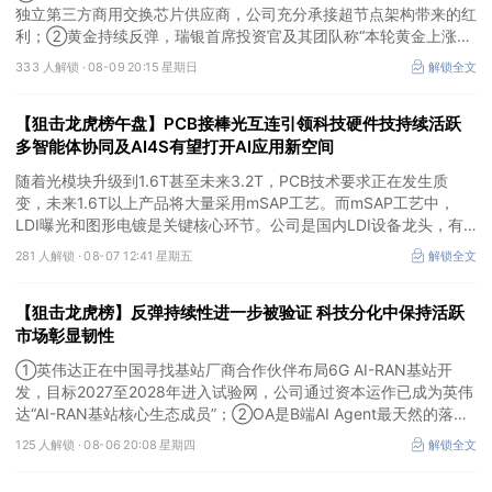
独立第三方商用交换芯片供应商，公司充分承接超节点架构带来的红
利；②黄金持续反弹，瑞银首席投资官及其团队称“本轮黄金上涨行
情拥有基本面支撑，预计2027年上半年金价将向每盎司5000美元迈
333 人解锁 ·
08-09 20:15 星期日
解锁全文
进”。
【狙击龙虎榜午盘】PCB接棒光互连引领科技硬件技持续活跃
多智能体协同及AI4S有望打开AI应用新空间
随着光模块升级到1.6T甚至未来3.2T，PCB技术要求正在发生质
变，未来1.6T以上产品将大量采用mSAP工艺。而mSAP工艺中，
LDI曝光和图形电镀是关键核心环节。公司是国内LDI设备龙头，有
望凭借其解析度更高的LDI技术，成为不可或缺的关键“铲子股”。
281 人解锁 ·
08-07 12:41 星期五
解锁全文
【狙击龙虎榜】反弹持续性进一步被验证 科技分化中保持活跃
市场彰显韧性
①英伟达正在中国寻找基站厂商合作伙伴布局6G AI-RAN基站开
发，目标2027至2028年进入试验网，公司通过资本运作已成为英伟
达“AI-RAN基站核心生态成员”；②OA是B端AI Agent最天然的落地
入口，公司凭借数万家企业客户积累的场景厚度正从协同管理软件龙
125 人解锁 ·
08-06 20:08 星期四
解锁全文
头进化为企业智能体经济的核心枢纽；③市场重组、股权转让暗线
涌动，该公司剥离亏损资产后“壳”属性进一步凸显。