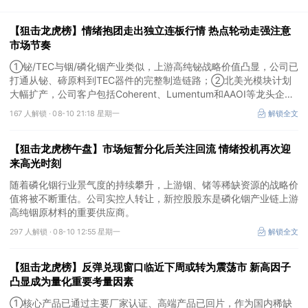
【狙击龙虎榜】情绪抱团走出独立连板行情 热点轮动走强注意
市场节奏
①铋/TEC与铟/磷化铟产业类似，上游高纯铋战略价值凸显，公司已
打通从铋、碲原料到TEC器件的完整制造链路；②北美光模块计划
大幅扩产，公司客户包括Coherent、Lumentum和AAOI等龙头企
业，有望深度受益；③《欢迎来到龙餐馆》或有望成为暑期院线爆
167 人解锁 ·
08-10 21:18 星期一
解锁全文
款，公司作为出品方受热钱追捧。
【狙击龙虎榜午盘】市场短暂分化后关注回流 情绪投机再次迎
来高光时刻
随着磷化铟行业景气度的持续攀升，上游铟、锗等稀缺资源的战略价
值将被不断重估。公司实控人转让，新控股股东是磷化铟产业链上游
高纯铟原材料的重要供应商。
297 人解锁 ·
08-10 12:55 星期一
解锁全文
【狙击龙虎榜】反弹兑现窗口临近下周或转为震荡市 新高因子
凸显成为量化重要考量因素
①核心产品已通过主要厂家认证、高端产品已回片，作为国内稀缺