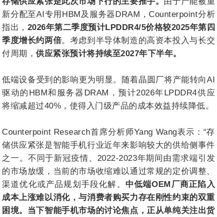
存储供应紧张是此次市场下行的主要推手。
由于产能被重
新分配至AI专用HBM及服务器DRAM，Counterpoint分析
指出，
2026年第二季度预计LPDDR4/5价格较2025年第四
季度增长约两倍
。考虑到半导体制造的高资本投入与长交
付周期，
供应紧张预计将持续至2027年下半年。
低端设备受到的影响更为明显。随着晶圆厂将产能转向AI
驱动的HBM和服务器DRAM，预计2026年LPDDR4供应
将缩减超过40%，使得入门级产品的成本效益持续降低。
Counterpoint Research首席分析师Yang Wang表示：“存
储供应紧张是智能手机行业近年来影响较大的供给侧事件
之一。不同于新冠疫情、2022-2023年期间由需求端引发
的市场放缓，当前的市场收缩难以通过常规的定价调整、
渠道优化或产品规划手段化解。
中低端OEM厂商正陷入
成本上涨难以消化，与消费者购买力存在刚性约束的双重
困境。当下智能手机市场的讨论焦点，正从单纯关注出货