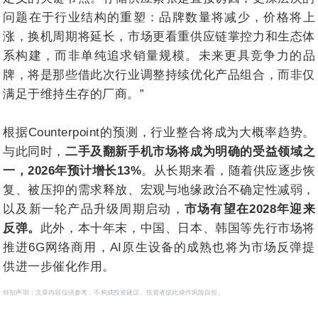
问题在于行业结构的重塑：品牌数量将减少，价格将上
涨，换机周期将延长，市场更看重供应链掌控力和生态体
系构建，而非单纯追求销量规模。未来更具竞争力的品
牌，将是那些借此次行业调整持续优化产品组合，而非仅
满足于维持生存的厂商。”
根据Counterpoint的预测，行业整合将成为大概率趋势。
与此同时，
二手及翻新手机市场将成为明确的受益领域之
一，2026年预计增长13%
。从长期来看，随着供应逐步恢
复、被压抑的需求释放、宏观与地缘政治不确定性减弱，
以及新一轮产品升级周期启动，
市场有望在2028年迎来
反弹。
此外，本十年末，中国、日本、韩国等先行市场将
推进6G网络商用，AI原生设备的成熟也将为市场反弹提
供进一步催化作用。
特别声明：文章内容仅供参考，不构成投资建议。投资者据此操作风险自担。