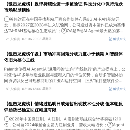
【狙击龙虎榜】反弹持续性进一步被验证 科技分化中保持活跃
市场彰显韧性
①英伟达正在中国寻找基站厂商合作伙伴布局6G AI-RAN基站开
发，目标2027至2028年进入试验网，公司通过资本运作已成为英伟
达“AI-RAN基站核心生态成员”；②OA是B端AI Agent最天然的落地
入口，公司凭借数万家企业客户积累的场景厚度正从协同管理软件龙
125 人解锁 ·
08-06 20:08 星期四
解锁全文
头进化为企业智能体经济的核心枢纽；③市场重组、股权转让暗线
涌动，该公司剥离亏损资产后“壳”属性进一步凸显。
【狙击龙虎榜午盘】市场冲高回落分歧力度小于预期 AI智能体
依旧为核心主线
Palantir使得AI Agent从“通用问答”走向“产线执行”的产业拐点上，公
司凭借40多年制造业数据与流程入口的卡位优势，自研多智能体协
同协议以及已可规模商用的工业AI运行空间，正从“项目型软件公
司”向“AI原生平台生态型公司”跃迁。
189 人解锁 ·
08-06 13:00 星期四
解锁全文
【狙击龙虎榜】情绪过热明日或短暂出现技术性分歧 但本轮反
弹趋势已确立回踩幅度有限
①2026年中国微短剧、AI短剧、AI漫剧市场规模合计将突破1210
亿，公司自2024年起全面发力短剧业务，营收大幅增长；②Agent