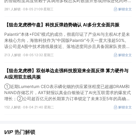
的智能程度高度依赖于其调用多模态实时数据并形成持续进化闭环的
能力，公司是全球首个完成TPC-DS测试并通过官方审计的数据库企
281 人解锁 ·
08-05 21:09 星期三
解锁全文
业；③2026年被多方定义为Robotaxi商业化元年，公司正从“传统
出行运营商”向“自动驾驶时代的核心运力服务商”转变，率先享受行
【狙击龙虎榜午盘】科技反弹趋势确认 AI多分支全面共振
业从0到1的估值重估红利。
Palantir“本体+FDE”模式的成功，彻底印证了产业AI与主权AI才是未
来核心方向，海致科技作为“中国版Palantir”今天一度大涨超50%。
该公司是A股中技术路线最接近、落地进度同步且具备国家队资质的
核心标的，目前正处于从“数据智能基础设施”向“产业级AI Agent核
213 人解锁 ·
08-05 12:32 星期三
解锁全文
心供应商”跃迁的价值重估起点。
【狙击龙虎榜】双创单边走强科技股迎来全面反弹 算力硬件与
AI应用双主线共振
①近期Lumentum CEO表示磷化铟的供应紧张程度已超越DRAM和
NAND存储芯片，AXT财报以真金白银验证了AI光互联需求的爆发式
增长；②公司超百亿元的长期算力订单锁定了未来3至5年的高确定
性收入，并正从行业的“签约潮”迈入“加价潮”这一关键阶段；③今年
152 人解锁 ·
08-04 21:40 星期二
解锁全文
下半年将迎来银行业务类智能体应用的落地破局，预计部分头部银行
率先上线面向客户的业务类智能体应用，关注银行网点AI Agent化的
核心基础设施供应商。
热门解锁