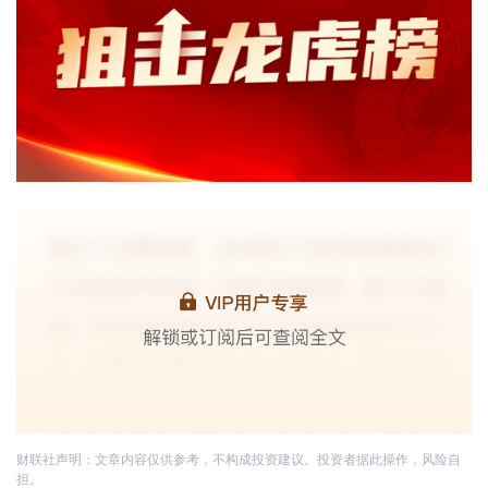
财联社声明：文章内容仅供参考，不构成投资建议。投资者据此操作，风险自
担。