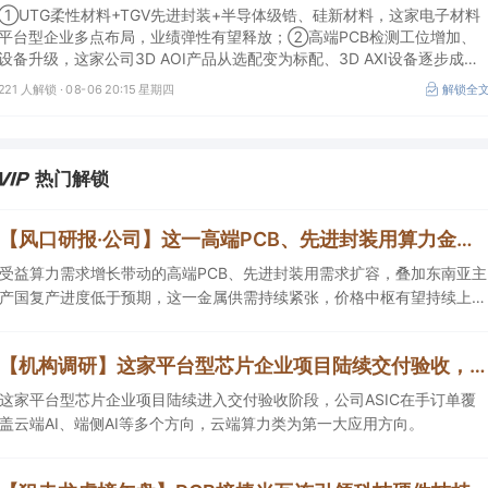
PCB检测工位增加、设备升级，这家公司3D AOI产品从选配变为标
①UTG柔性材料+TGV先进封装+半导体级锆、硅新材料，这家电子材料
配
平台型企业多点布局，业绩弹性有望释放；②高端PCB检测工位增加、
设备升级，这家公司3D AOI产品从选配变为标配、3D AXI设备逐步成为
刚需，现已进入头部客户供应体系。
221 人解锁 ·
08-06 20:15 星期四
解锁全
热门解锁
【风口研报·公司】这一高端PCB、先进封装用算力金属需求持续扩容，公司产销量稳居全球第一，且量增计划稳步推进，有望充分受益价格上行
受益算力需求增长带动的高端PCB、先进封装用需求扩容，叠加东南亚主
产国复产进度低于预期，这一金属供需持续紧张，价格中枢有望持续上
移，公司自2005年以来产销量稳居全球第一，伴随矿产资源产量增长与
冶炼产能整合并举，公司市占率有望进一步提升，同时有望充分受益金属
【机构调研】这家平台型芯片企业项目陆续交付验收，ASIC在手订单覆盖云端AI等多个方向
价格上行。
这家平台型芯片企业项目陆续进入交付验收阶段，公司ASIC在手订单覆
盖云端AI、端侧AI等多个方向，云端算力类为第一大应用方向。