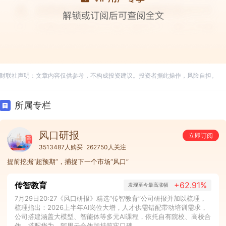
财联社声明：文章内容仅供参考，不构成投资建议。投资者据此操作，风险自担。
所属专栏
风口研报
立即订阅
3513487人购买
262750人关注
提前挖掘“超预期”，捕捉下一个市场“风口”
传智教育
+62.91%
发现至今最高涨幅
7月29日20:27《风口研报》精选“传智教育”公司研报并加以梳理，
梳理指出：2026上半年AI岗位大增，人才供需错配带动培训需求，
公司搭建涵盖大模型、智能体等多元AI课程，依托自有院校、高校合
作，搭配华为、阿里云合作加持筑牢口碑。