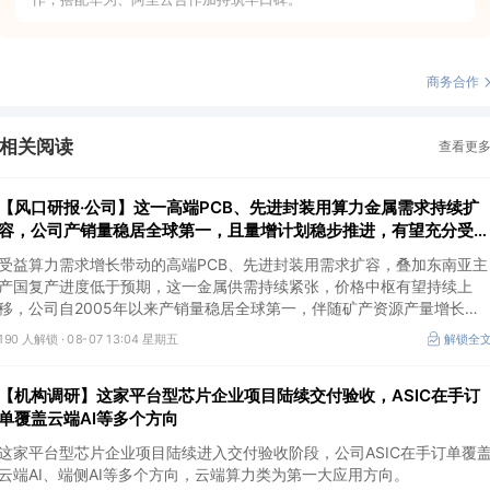
商务合作
相关阅读
查看更
【风口研报·公司】这一高端PCB、先进封装用算力金属需求持续扩
容，公司产销量稳居全球第一，且量增计划稳步推进，有望充分受益
价格上行
受益算力需求增长带动的高端PCB、先进封装用需求扩容，叠加东南亚主
产国复产进度低于预期，这一金属供需持续紧张，价格中枢有望持续上
移，公司自2005年以来产销量稳居全球第一，伴随矿产资源产量增长与
冶炼产能整合并举，公司市占率有望进一步提升，同时有望充分受益金属
190 人解锁 ·
08-07 13:04 星期五
解锁全
价格上行。
【机构调研】这家平台型芯片企业项目陆续交付验收，ASIC在手订
单覆盖云端AI等多个方向
这家平台型芯片企业项目陆续进入交付验收阶段，公司ASIC在手订单覆
云端AI、端侧AI等多个方向，云端算力类为第一大应用方向。