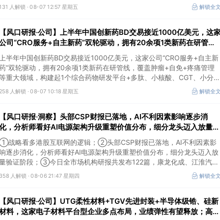
131 人解锁 ·
08-07 12:57 星期五
解锁全
【风口研报·公司】上半年中国创新药BD交易接近1000亿美元，这
公司“CRO服务+自主新药”双轮驱动，拥有20余项1类新药在研管
线，覆盖肿瘤+自免+疼痛管理等重大领域
上半年中国创新药BD交易接近1000亿美元，这家公司“CRO服务+自主新
药”双轮驱动，拥有20余项1类新药在研管线，覆盖肿瘤+自免+疼痛管理
等重大领域，构建起1个综合药物研发平台+多肽、小核酸、CGT、小分
4个创新技术平台，创新转型成果正逐步兑现。
258 人解锁 ·
08-07 10:18 星期五
解锁全
【风口研报·洞察】头部CSP财报已落地，AI不利因素影响逐步消
化，分析师看好AI电源架构升级重塑价值分布，细分龙头迈入放量验
证阶段；战略看多港股互联网的逻辑
①战略看多港股互联网的逻辑；②头部CSP财报已落地，AI不利因素影
响逐步消化，分析师看好AI电源架构升级重塑价值分布，细分龙头迈入放
量验证阶段；③今日全市场机构研报共发布122篇，康龙化成、江淮汽车
评级得到上调，9家公司获得首度覆盖，其中乔锋智能获新财富分析师深
358 人解锁 ·
08-06 21:47 星期四
解锁全
度覆盖；④在个股机构关注度排行中，华峰化学首次上榜，前五名依次
为东鹏饮料>药明康德>百润股份>华峰化学>健盛集团。
【风口研报·公司】UTG柔性材料+TGV先进封装+半导体级锆、硅新
材料，这家电子材料平台型企业多点布局，业绩弹性有望释放；高端