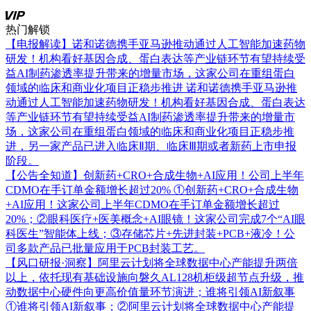
热门解锁
【电报解读】诺和诺德携手亚马逊推动通过人工智能加速药物
研发！机构看好基因合成、蛋白表达等产业链环节有望持续受
益AI制药渗透率提升带来的增量市场，这家公司在重组蛋白
领域的临床和商业化项目正稳步推进
诺和诺德携手亚马逊推
动通过人工智能加速药物研发！机构看好基因合成、蛋白表达
等产业链环节有望持续受益AI制药渗透率提升带来的增量市
场，这家公司在重组蛋白领域的临床和商业化项目正稳步推
进，另一家产品已进入临床Ⅱ期、临床Ⅲ期或者新药上市申报
阶段。
【公告全知道】创新药+CRO+合成生物+AI应用！公司上半年
CDMO在手订单金额增长超过20%
①创新药+CRO+合成生物
+AI应用！这家公司上半年CDMO在手订单金额增长超过
20%；②眼科医疗+医美概念+AI眼镜！这家公司完成7个“AI眼
科医生”智能体上线；③存储芯片+先进封装+PCB+液冷！公
司多款产品已批量应用于PCB封装工艺。
【风口研报·洞察】阿里云计划将全球数据中心产能提升两倍
以上，依托现有基础设施向磐久AL128机柜级超节点升级，推
动数据中心硬件向更高价值量环节演进；谁将引领AI新叙事
①谁将引领AI新叙事；②阿里云计划将全球数据中心产能提