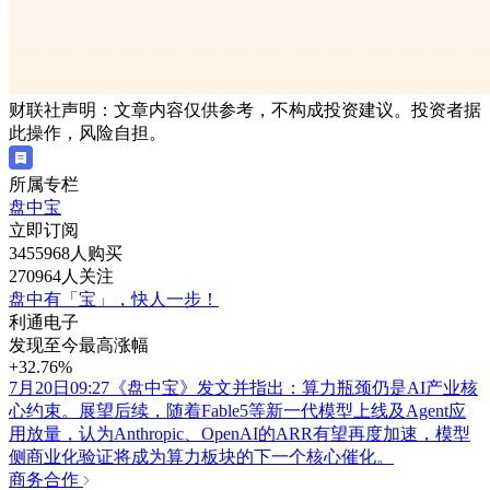
财联社声明：文章内容仅供参考，不构成投资建议。投资者据
此操作，风险自担。
所属专栏
盘中宝
立即订阅
3455968人购买
270964人关注
盘中有「宝」，快人一步！
利通电子
发现至今最高涨幅
+32.76%
7月20日09:27《盘中宝》发文并指出：算力瓶颈仍是AI产业核
心约束。展望后续，随着Fable5等新一代模型上线及Agent应
用放量，认为Anthropic、OpenAI的ARR有望再度加速，模型
侧商业化验证将成为算力板块的下一个核心催化。
商务合作