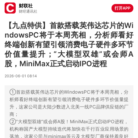
财联社
打开APP
财经通讯社
【九点特供】首款搭载英伟达芯片的Wi
ndowsPC将于本周亮相，分析师看好
终端创新有望引领消费电子硬件多环节
价值量提升；“大模型双雄”或会师A
股，MiniMax正式启动IPO进程
2026-06-01 08:14
①首款搭载英伟达芯片的WindowsPC将于本周亮相，分
析师看好终端创新有望引领消费电子硬件多环节价值量提
升，这家公司是大陆少数进入北美一线PC品牌供应链的厂
商；
②“大模型双雄”或会师A股！MiniMax正式启动IPO进程，
机构称国产大模型持续迭代将加快在千行百业应用场景的
落地，这家公司与minimax等云及大模型厂商保持着良好