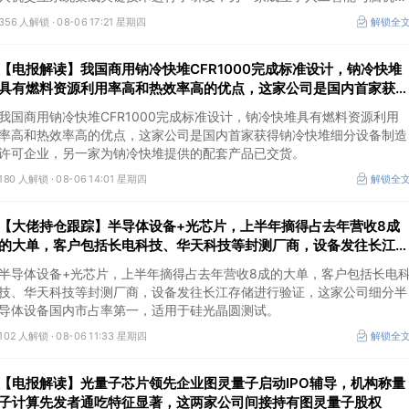
程研究院。
356 人解锁 ·
08-06 17:21 星期四
解锁全
【电报解读】我国商用钠冷快堆CFR1000完成标准设计，钠冷快堆
具有燃料资源利用率高和热效率高的优点，这家公司是国内首家获得
钠冷快堆细分设备制造许可企业
我国商用钠冷快堆CFR1000完成标准设计，钠冷快堆具有燃料资源利用
率高和热效率高的优点，这家公司是国内首家获得钠冷快堆细分设备制造
许可企业，另一家为钠冷快堆提供的配套产品已交货。
180 人解锁 ·
08-06 14:01 星期四
解锁全
【大佬持仓跟踪】半导体设备+光芯片，上半年摘得占去年营收8成
的大单，客户包括长电科技、华天科技等封测厂商，设备发往长江存
储进行验证，这家公司细分设备国内市占率第一
半导体设备+光芯片，上半年摘得占去年营收8成的大单，客户包括长电
技、华天科技等封测厂商，设备发往长江存储进行验证，这家公司细分半
导体设备国内市占率第一，适用于硅光晶圆测试。
102 人解锁 ·
08-06 11:33 星期四
解锁全
【电报解读】光量子芯片领先企业图灵量子启动IPO辅导，机构称量
子计算先发者通吃特征显著，这两家公司间接持有图灵量子股权