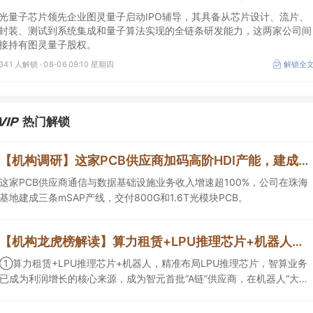
光量子芯片领先企业图灵量子启动IPO辅导，其具备从芯片设计、流片、
封装、测试到系统集成和量子算法实现的全链条研发能力，这两家公司间
接持有图灵量子股权。
341 人解锁 ·
08-06 09:10 星期四
解锁全
热门解锁
【机构调研】这家PCB供应商加码高阶HDI产能，建成三条mSAP产线
这家PCB供应商通信与数据基础设施业务收入增速超100%，公司在珠海
基地建成三条mSAP产线，交付800G和1.6T光模块PCB。
【机构龙虎榜解读】算力租赁+LPU推理芯片+机器人，精准布局LPU推理芯片，智算业务已成为利润增长的核心来源，成为智元首批“A链”供应商，在机器人“大小脑”控制器领域已有客户订单落地，这家公司获净买入
①算力租赁+LPU推理芯片+机器人，精准布局LPU推理芯片，智算业务
已成为利润增长的核心来源，成为智元首批“A链”供应商，在机器人“大小
脑”控制器领域已有客户订单落地，这家公司获净买入；②AI安全+网络
安全+华为鲲鹏+摘帽，以“AI+安全”为核心战略，推出AI数据安全产品矩