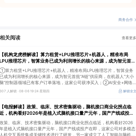
商务合作
相关阅读
查看更
【机构龙虎榜解读】算力租赁+LPU推理芯片+机器人，精准布局
LPU推理芯片，智算业务已成为利润增长的核心来源，成为智元首
批“A链”供应商，在机器人“大小脑”控制器领域已有客户订单落地，
①算力租赁+LPU推理芯片+机器人，精准布局LPU推理芯片，智算业务
这家公司获净买入
已成为利润增长的核心来源，成为智元首批“A链”供应商，在机器人“大小
脑”控制器领域已有客户订单落地，这家公司获净买入；②AI安全+网络
全+华为鲲鹏+摘帽，以“AI+安全”为核心战略，推出AI数据安全产品矩
307 人解锁 ·
08-06 19:24 星期四
解锁全
阵，自主研发的大数据AI应用平台、AI数据安全分类分级产品获得市场高
度认可，机构大额净买入这家公司。
【电报解读】政策、临床、技术密集驱动，脑机接口商业化拐点临
近，机构看好2026年是植入式脑机接口量产元年，国产产线或投产
在即，这家公司对多模态人机交互系统集成关键技术进行了研发
政策、临床、技术密集驱动，脑机接口商业化拐点临近，机构看好2026
年是植入式脑机接口量产元年，国产产线或投产在即，这家公司对多模态
人机交互系统集成关键技术进行了研发，另一家成立了人工智能与脑机工