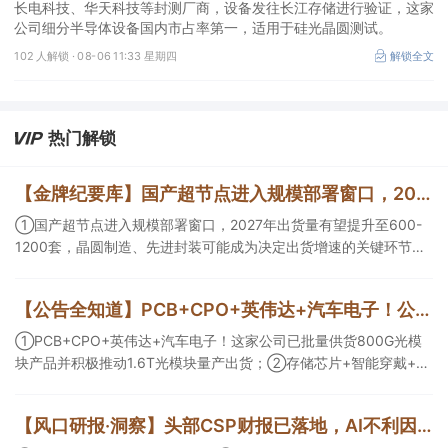
长电科技、华天科技等封测厂商，设备发往长江存储进行验证，这家
公司细分半导体设备国内市占率第一，适用于硅光晶圆测试。
102 人解锁 ·
08-06 11:33 星期四
解锁全文
热门解锁
【金牌纪要库】国产超节点进入规模部署窗口，2027年出货量有望提升至600-1200套，晶圆制造、先进封装可能成为决定出货增速的关键环节
①国产超节点进入规模部署窗口，2027年出货量有望提升至600-
1200套，晶圆制造、先进封装可能成为决定出货增速的关键环节；
②服务器ODM扩产弹性较强，毛利率有望由传统服务器的4%-8%
提升至10%-15%，这两家公司占据整机市场的核心份额；③国产交
【公告全知道】PCB+CPO+英伟达+汽车电子！公司已批量供货800G光模块
换芯片已经由送样验证逐步进入小批量应用，中低速率产品替代有
望加快，400G、800G产品正进入认证和导入阶段。
①PCB+CPO+英伟达+汽车电子！这家公司已批量供货800G光模
块产品并积极推动1.6T光模块量产出货；②存储芯片+智能穿戴+华
为！这家公司公司大容量NOR Flash已成功导入PC、服务器大客
户；③边缘计算+智慧灯杆！公司拟跨界布局固态存储标的。
【风口研报·洞察】头部CSP财报已落地，AI不利因素影响逐步消化，分析师看好AI电源架构升级重塑价值分布，细分龙头迈入放量验证阶段；战略看多港股互联网的逻辑