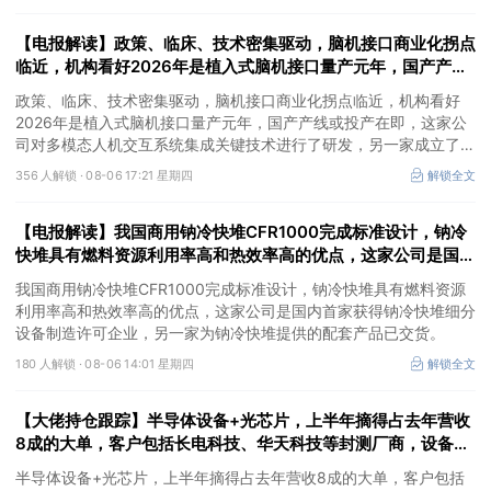
分类分级产品获得市场高度认可，机构大额净买入这家公司。
【电报解读】政策、临床、技术密集驱动，脑机接口商业化拐点
临近，机构看好2026年是植入式脑机接口量产元年，国产产线
或投产在即，这家公司对多模态人机交互系统集成关键技术进行
政策、临床、技术密集驱动，脑机接口商业化拐点临近，机构看好
了研发
2026年是植入式脑机接口量产元年，国产产线或投产在即，这家公
司对多模态人机交互系统集成关键技术进行了研发，另一家成立了人
工智能与脑机工程研究院。
356 人解锁 ·
08-06 17:21 星期四
解锁全文
【电报解读】我国商用钠冷快堆CFR1000完成标准设计，钠冷
快堆具有燃料资源利用率高和热效率高的优点，这家公司是国内
首家获得钠冷快堆细分设备制造许可企业
我国商用钠冷快堆CFR1000完成标准设计，钠冷快堆具有燃料资源
利用率高和热效率高的优点，这家公司是国内首家获得钠冷快堆细分
设备制造许可企业，另一家为钠冷快堆提供的配套产品已交货。
180 人解锁 ·
08-06 14:01 星期四
解锁全文
【大佬持仓跟踪】半导体设备+光芯片，上半年摘得占去年营收
8成的大单，客户包括长电科技、华天科技等封测厂商，设备发
往长江存储进行验证，这家公司细分设备国内市占率第一
半导体设备+光芯片，上半年摘得占去年营收8成的大单，客户包括