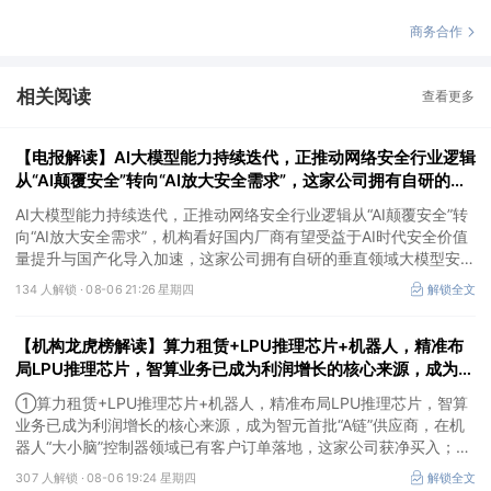
商务合作
相关阅读
查看更多
【电报解读】AI大模型能力持续迭代，正推动网络安全行业逻辑
从“AI颠覆安全”转向“AI放大安全需求”，这家公司拥有自研的垂
直领域大模型安全GPT
AI大模型能力持续迭代，正推动网络安全行业逻辑从“AI颠覆安全”转
向“AI放大安全需求”，机构看好国内厂商有望受益于AI时代安全价值
量提升与国产化导入加速，这家公司拥有自研的垂直领域大模型安全
GPT，另一家在数据安全及网络安全上有完整的软硬件解决方案。
134 人解锁 ·
08-06 21:26 星期四
解锁全文
【机构龙虎榜解读】算力租赁+LPU推理芯片+机器人，精准布
局LPU推理芯片，智算业务已成为利润增长的核心来源，成为智
元首批“A链”供应商，在机器人“大小脑”控制器领域已有客户订
①算力租赁+LPU推理芯片+机器人，精准布局LPU推理芯片，智算
单落地，这家公司获净买入
业务已成为利润增长的核心来源，成为智元首批“A链”供应商，在机
器人“大小脑”控制器领域已有客户订单落地，这家公司获净买入；
②AI安全+网络安全+华为鲲鹏+摘帽，以“AI+安全”为核心战略，推
307 人解锁 ·
08-06 19:24 星期四
解锁全文
出AI数据安全产品矩阵，自主研发的大数据AI应用平台、AI数据安全