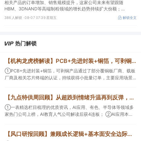
相关产品的订单增加、销售规模提升，这家公司未来有望跟随
HBM、3DNAND等高端制程领域的增长趋势持续扩大份额；
②华为+高速连接器，这家公司是深耕连接器国产核心骨干，高速互
386 人解锁 ·
08-07 07:39 星期五
解锁全文
联产品已对接导入国内头部AI服务器厂商，深度绑定华为供应链。
热门解锁
【机构龙虎榜解读】PCB+先进封装+铜箔，可剥铜产品通过了部分覆铜板厂商、载板厂商及相关芯片终端的认证，持续获得小批量订单，主要应用场景包括芯片封装光模块用PCB，机构大额净买入这家公司
①PCB+先进封装+铜箔，可剥铜产品通过了部分覆铜板厂商、载板
厂商及相关芯片终端的认证，持续获得小批量订单，主要应用场景
包括芯片封装光模块用PCB，机构大额净买入这家公司；②创新药
CDMO+减肥药，收购国外知名CRO企业，在创新药API的化学合成
【九点特供周回顾】从超跌到情绪升温再到反弹，栏目梳理AI应用题材逻辑，AI教育人气公司解读后获4连板
等方面具有丰富经验，具备承接细胞与基因治疗产品商业化受托生
产的合规资质，这家公司获净买入。
①一表精选栏目梳理的优质资讯，AI应用、有色、半导体等领域多
家热门公司上榜，AI教育人气公司解读后获4连板； ②AI应用本周
活跃，栏目解读海外映射，梳理教育、传媒、游戏等景气方向，焦
点公司3日最高涨超20%； ③磷化铟概念异军突起，栏目以机构视
【风口研报回顾】兼顾成长逻辑+基本面安全边际！王牌自营前瞻覆盖“pcb+MLCC+电子布”，梳理AI产业链优质标的“深坑起跳”
角前瞻产业供需情况，提及2家核心公司双双涨停。