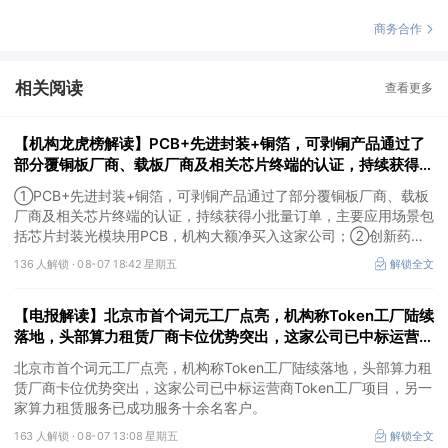
商务合作
相关阅读
查看更多
【机构龙虎榜解读】PCB+先进封装+铜箔，可剥铜产品通过了
部分覆铜板厂商、载板厂商及相关芯片终端的认证，持续获得小
批量订单，主要应用场景包括芯片封装光模块用PCB，机构大
①PCB+先进封装+铜箔，可剥铜产品通过了部分覆铜板厂商、载板
额净买入这家公司
厂商及相关芯片终端的认证，持续获得小批量订单，主要应用场景包
括芯片封装光模块用PCB，机构大额净买入这家公司；②创新药
CDMO+减肥药，收购国外知名CRO企业，在创新药API的化学合成
136 人解锁 ·
08-07 18:42 星期五
解锁全文
等方面具有丰富经验，具备承接细胞与基因治疗产品商业化受托生产
的合规资质，这家公司获净买入。
【电报解读】北京市首个词元工厂点亮，机构称Token工厂陆续
落地，头部算力租赁厂商卡位优势突出，这家公司已中标运营商
Token工厂项目
北京市首个词元工厂点亮，机构称Token工厂陆续落地，头部算力租
赁厂商卡位优势突出，这家公司已中标运营商Token工厂项目，另一
家算力租赁服务已成功服务十余名客户。
163 人解锁 ·
08-07 13:08 星期五
解锁全文