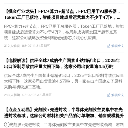
【掘金行业龙头】FPC+算力+超节点，FPC已用于AI服务器，
Token工厂已落地，智能项目建成后运营算力不少于4万P，这
家公司布局并成功研发国产超节点系统
FPC+算力+超节点，FPC已用于AI服务器，Token工厂已落地，智能
项目建成后运营算力不少于4万P，布局并成功研发国产超节点系
统，这家公司战略投资全球硅光光源芯片核心供应商。
312 人解锁 ·
08-07 11:31 星期五
解锁全文
【电报解读】供应全球7成的生产国禁止钴精矿出口，2025年
出口管制导致供应量大幅下降，这家公司出货量逾4.5万吨
供应全球7成的生产国禁止钴精矿出口，2025年出口管制导致供应量
大幅下降，这家公司出货量逾4.5万吨，另一家在出产国建立了原料
采购与初级加工基地。
283 人解锁 ·
08-07 08:33 星期五
解锁全文
【点金互动易】光刻胶+先进封装，半导体光刻胶主要集中在先
进封装领域，这家公司材料相关产品的订单增加、销售规模提升
①光刻胶+先进封装，半导体光刻胶主要集中在先进封装领域，材料