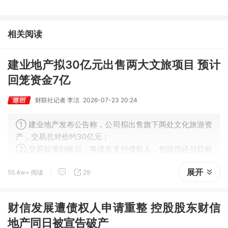
未来3年缺口难消，深坑之际再梳理行业逻辑，人气龙头涨超3成；
③AI服务器、机器人带动MLCC景气周期持续！这家公司扩产、涨
价预期暂未被市场定价，王牌自营前瞻捕捉“预期差”，3日大涨
相关阅读
26%。
建业地产拟30亿元出售两大文旅项目 预计
回笼资金7亿
财联社记者 李洁
2026-07-23 20:24
① 建业地产发布公告称，公司拟出售旗下两处文化旅游资
产，交易总对价约30亿元；
② 交易款项到账后，将优先支付债权人，包括偿还与目标
资产相关的财务负债，其中涉及应付文化旅游款项约13.74
展开
55.4w+ 阅读
29
亿元。建业地产预计最终可获得约7.05亿元净所得款项。
财信发展遭债权人申请重整 控股股东财信
地产同日被宣告破产