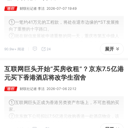
财联社记者 李洁
2026-07-07 19:49
①一笔约41万元的工程款，将处在退市边缘的*ST发展推
向了重整的十字路口。
②就在财信发展被申请重整的同一天，重庆市第五中级人
民法院已裁定终止其控股股东财信地产、间接控股股东财
展开
90.9w+ 阅读
24
信集团的重整程序，宣告二者破产。
互联网巨头开始“买房收租”？京东7.5亿港
元买下香港酒店将改学生宿舍
财联社记者 李洁
2026-07-06 22:12
①互联网巨头正成为香港另类资产市场上，不可忽视的买
家。
②京东旗下公司拟以7.5亿港元收购香港一处酒店物业，该
物业目前正由酒店改造为学生宿舍。