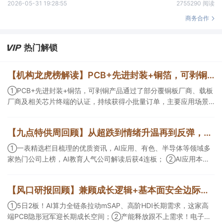
2026-05-31 19:28:55
2755290 阅读
商务合作
热门解锁
【机构龙虎榜解读】PCB+先进封装+铜箔，可剥铜产品通过了部分覆铜板厂商、载板厂商及相关芯片终端的认证，持续获得小批量订单，主要应用场景包括芯片封装光模块用PCB，机构大额净买入这家公司
①PCB+先进封装+铜箔，可剥铜产品通过了部分覆铜板厂商、载板
厂商及相关芯片终端的认证，持续获得小批量订单，主要应用场景
包括芯片封装光模块用PCB，机构大额净买入这家公司；②创新药
CDMO+减肥药，收购国外知名CRO企业，在创新药API的化学合成
【九点特供周回顾】从超跌到情绪升温再到反弹，栏目梳理AI应用题材逻辑，AI教育人气公司解读后获4连板
等方面具有丰富经验，具备承接细胞与基因治疗产品商业化受托生
产的合规资质，这家公司获净买入。
①一表精选栏目梳理的优质资讯，AI应用、有色、半导体等领域多
家热门公司上榜，AI教育人气公司解读后获4连板； ②AI应用本周
活跃，栏目解读海外映射，梳理教育、传媒、游戏等景气方向，焦
点公司3日最高涨超20%； ③磷化铟概念异军突起，栏目以机构视
【风口研报回顾】兼顾成长逻辑+基本面安全边际！王牌自营前瞻覆盖“pcb+MLCC+电子布”，梳理AI产业链优质标的“深坑起跳”
角前瞻产业供需情况，提及2家核心公司双双涨停。
①5日2板！AI算力全链条拉动mSAP、高阶HDI长期需求，这家高
端PCB隐形冠军迎长期成长空间；②产能释放跟不上需求！电子布