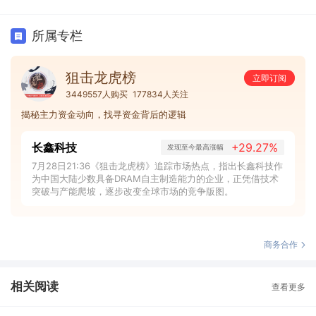
所属专栏
狙击龙虎榜
立即订阅
3449557人购买
177834人关注
揭秘主力资金动向，找寻资金背后的逻辑
长鑫科技
+29.27%
发现至今最高涨幅
7月28日21:36《狙击龙虎榜》追踪市场热点，指出长鑫科技作
为中国大陆少数具备DRAM自主制造能力的企业，正凭借技术
突破与产能爬坡，逐步改变全球市场的竞争版图。
商务合作
相关阅读
查看更多