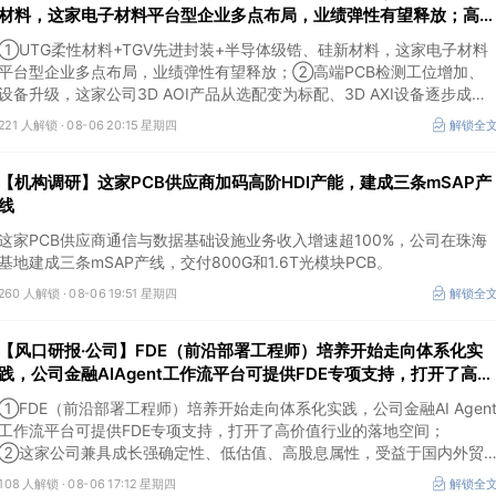
材料，这家电子材料平台型企业多点布局，业绩弹性有望释放；高端
PCB检测工位增加、设备升级，这家公司3D AOI产品从选配变为标
①UTG柔性材料+TGV先进封装+半导体级锆、硅新材料，这家电子材料
配
平台型企业多点布局，业绩弹性有望释放；②高端PCB检测工位增加、
设备升级，这家公司3D AOI产品从选配变为标配、3D AXI设备逐步成为
刚需，现已进入头部客户供应体系。
221 人解锁 ·
08-06 20:15 星期四
解锁全
【机构调研】这家PCB供应商加码高阶HDI产能，建成三条mSAP产
线
这家PCB供应商通信与数据基础设施业务收入增速超100%，公司在珠海
基地建成三条mSAP产线，交付800G和1.6T光模块PCB。
260 人解锁 ·
08-06 19:51 星期四
解锁全
【风口研报·公司】FDE（前沿部署工程师）培养开始走向体系化实
践，公司金融AIAgent工作流平台可提供FDE专项支持，打开了高价
值行业的落地空间；另有公司兼具成长强确定性、低估值、高股息属
①FDE（前沿部署工程师）培养开始走向体系化实践，公司金融AI Agen
性
工作流平台可提供FDE专项支持，打开了高价值行业的落地空间；
②这家公司兼具成长强确定性、低估值、高股息属性，受益于国内外贸
易额高速增长，且还有AI应用加速渗透+跨境支付等成长极。
108 人解锁 ·
08-06 17:12 星期四
解锁全