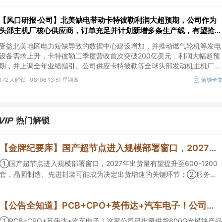
【风口研报·公司】北美缺电带动卡特彼勒利润大超预期，公司作为
头部主机厂核心供应商，订单充足并计划新增多条生产线，有望抢抓
算力备电新机
受益北美地区电力短缺导致的数据中心建设增加，并推动燃气轮机等发电
设备需求上升，卡特彼勒二季度营收首次突破200亿美元，利润大幅超预
期，并上调全年业绩指引。公司供应卡特彼勒等全球头部发动机主机厂，
产品订单充足，并计划2026年新增多条生产线，同时海外泰国工厂建设
172 人解锁 ·
08-06 13:51 星期四
解锁全
顺利推进，有望抢抓算力备电新机，打开成长空间。
热门解锁
【金牌纪要库】国产超节点进入规模部署窗口，2027年出货量有望提升至600-1200套，晶圆制造、先进封装可能成为决定出货增速的关键环节
①国产超节点进入规模部署窗口，2027年出货量有望提升至600-1200
套，晶圆制造、先进封装可能成为决定出货增速的关键环节；②服务器
ODM扩产弹性较强，毛利率有望由传统服务器的4%-8%提升至
10%-15%，这两家公司占据整机市场的核心份额；③国产交换芯片已经
【公告全知道】PCB+CPO+英伟达+汽车电子！公司已批量供货800G光模块
由送样验证逐步进入小批量应用，中低速率产品替代有望加快，400G、
800G产品正进入认证和导入阶段。
①PCB+CPO+英伟达+汽车电子！这家公司已批量供货800G光模块产品