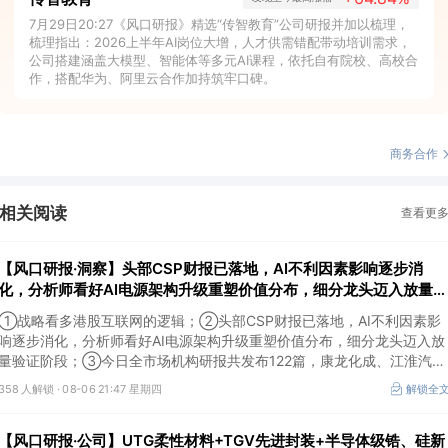
7月29日20:27《风口研报》精选“传智教育”公司研报并加以梳理，
梳理指出：2026上半年AI岗位大增，人才供需错配带动培训需求，
公司搭建涵盖大模型、智能体等多元AI课程，依托自有院校、高校合
作，搭配华为、阿里云合作加持筑牢口碑。
商务合作
相关阅读
查看更
【风口研报·洞察】头部CSP财报已落地，AI不利因素影响逐步消
化，分析师看好AI电源架构升级重塑价值分布，细分龙头迈入放量验
证阶段；战略看多港股互联网的逻辑
①战略看多港股互联网的逻辑；②头部CSP财报已落地，AI不利因素影
响逐步消化，分析师看好AI电源架构升级重塑价值分布，细分龙头迈入放
量验证阶段；③今日全市场机构研报共发布122篇，康龙化成、江淮汽车
评级得到上调，9家公司获得首度覆盖，其中乔锋智能获新财富分析师深
358 人解锁 ·
08-06 21:47 星期四
解锁全
度覆盖；④在个股机构关注度排行中，华峰化学首次上榜，前五名依次
为东鹏饮料>药明康德>百润股份>华峰化学>健盛集团。
【风口研报·公司】UTG柔性材料+TGV先进封装+半导体级锆、硅新