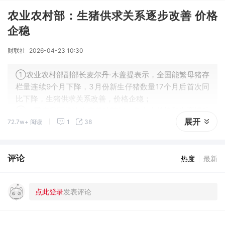
农业农村部：生猪供求关系逐步改善 价格
企稳
财联社
2026-04-23 10:30
①农业农村部副部长麦尔丹·木盖提表示，全国能繁母猪存
栏量连续9个月下降，3月份新生仔猪数量17个月后首次同
比下降，生猪供求关系改善，价格企稳；
②一季度我国粮油生产基础较好，冬小麦长势和生育进程
展开
72.7w+ 阅读
1
38
基本赶上常年，冬油菜面积稳定，春耕生产进展顺利，全
年粮食意向播种面积总体稳定。
评论
热度
最新