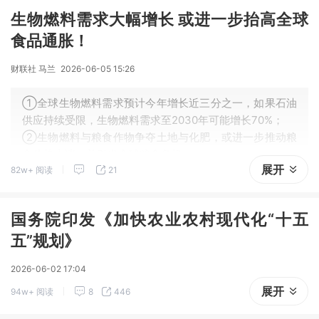
生物燃料需求大幅增长 或进一步抬高全球
食品通胀！
财联社 马兰
2026-06-05 15:26
①全球生物燃料需求预计今年增长近三分之一，如果石油
供应持续受限，生物燃料需求至2030年可能增长70%；
②生物燃料与粮食作物争夺土地与化肥，或进一步推动粮
食价格上涨，并引发全球粮食危机；
展开
82w+ 阅读
21
③分析指出，鼓励使用电动汽车和生产可再生能源，比种
植燃料作物更能有效利用土地。
国务院印发《加快农业农村现代化“十五
五”规划》
2026-06-02 17:04
展开
94w+ 阅读
8
446