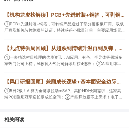
【机构龙虎榜解读】PCB+先进封装+铜箔，可剥铜产品通过了部分覆铜板厂商、载板厂商及相关芯片终端的认证，持续获得小批量订单，主要应用场景包括芯片封装光模块用PCB，机构大额净买入这家公司
①PCB+先进封装+铜箔，可剥铜产品通过了部分覆铜板厂商、载板
厂商及相关芯片终端的认证，持续获得小批量订单，主要应用场景
包括芯片封装光模块用PCB，机构大额净买入这家公司；②创新药
CDMO+减肥药，收购国外知名CRO企业，在创新药API的化学合成
【九点特供周回顾】从超跌到情绪升温再到反弹，栏目梳理AI应用题材逻辑，AI教育人气公司解读后获4连板
等方面具有丰富经验，具备承接细胞与基因治疗产品商业化受托生
产的合规资质，这家公司获净买入。
①一表精选栏目梳理的优质资讯，AI应用、有色、半导体等领域多
家热门公司上榜，AI教育人气公司解读后获4连板； ②AI应用本周
活跃，栏目解读海外映射，梳理教育、传媒、游戏等景气方向，焦
点公司3日最高涨超20%； ③磷化铟概念异军突起，栏目以机构视
【风口研报回顾】兼顾成长逻辑+基本面安全边际！王牌自营前瞻覆盖“pcb+MLCC+电子布”，梳理AI产业链优质标的“深坑起跳”
角前瞻产业供需情况，提及2家核心公司双双涨停。
①5日2板！AI算力全链条拉动mSAP、高阶HDI长期需求，这家高
端PCB隐形冠军迎长期成长空间；②产能释放跟不上需求！电子布
未来3年缺口难消，深坑之际再梳理行业逻辑，人气龙头涨超3成；
③AI服务器、机器人带动MLCC景气周期持续！这家公司扩产、涨
价预期暂未被市场定价，王牌自营前瞻捕捉“预期差”，3日大涨
相关阅读
26%。