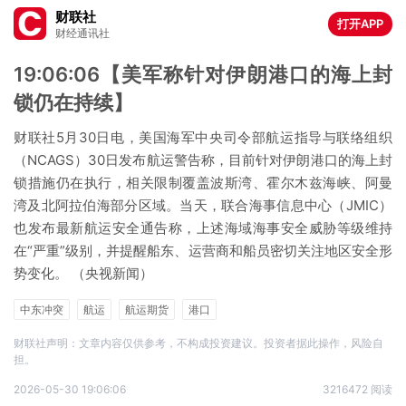
财联社
打开APP
财经通讯社
19:06:06【美军称针对伊朗港口的海上封
锁仍在持续】
财联社5月30日电，美国海军中央司令部航运指导与联络组织
（NCAGS）30日发布航运警告称，目前针对伊朗港口的海上封
锁措施仍在执行，相关限制覆盖波斯湾、霍尔木兹海峡、阿曼
湾及北阿拉伯海部分区域。当天，联合海事信息中心（JMIC）
也发布最新航运安全通告称，上述海域海事安全威胁等级维持
在“严重”级别，并提醒船东、运营商和船员密切关注地区安全形
势变化。 （央视新闻）
中东冲突
航运
航运期货
港口
财联社声明：文章内容仅供参考，不构成投资建议。投资者据此操作，风险自
担。
2026-05-30 19:06:06
3216472 阅读