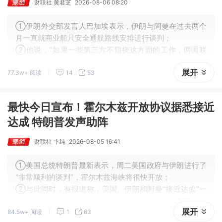
财联社 黄君芝
2026-08-06 08:20
①伊朗外交部发言人巴加埃表示，伊朗与阿曼在过去两个
月一直就商业船只安全通航路线安排进行谈判；
②他说，“如果一些第三方不阻挠这方面的工作，两国联
合声明，包括主要考虑因素和商定要点，也已进入最终审
展开
77.3w+ 阅读
14
53
查和起草阶段。”
最快今日宣布！霍尔木兹开放协议据悉接近
达成 特朗普发声助阵
财联社 卞纯
2026-08-05 16:41
①美国总统特朗普最新表示，周二美国政府与伊朗进行了
“非常顺利的谈判”，霍尔木兹海峡将很快开放；
②与此同时，有报道称，美国、伊朗和阿曼“接近达成”一
项重新开放霍尔木兹海峡的临时协议，美方希望5日宣布临
展开
84.5w+ 阅读
1
63
时协议达成的消息；