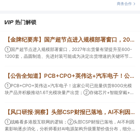
商务合作
热门解锁
【金牌纪要库】国产超节点进入规模部署窗口，2027年出货量有望提升至600-1200套，晶圆制造、先进封装可能成为决定出货增速的关键环节
①国产超节点进入规模部署窗口，2027年出货量有望提升至600-
1200套，晶圆制造、先进封装可能成为决定出货增速的关键环节；
②服务器ODM扩产弹性较强，毛利率有望由传统服务器的4%-8%
提升至10%-15%，这两家公司占据整机市场的核心份额；③国产交
【公告全知道】PCB+CPO+英伟达+汽车电子！公司已批量供货800G光模块
换芯片已经由送样验证逐步进入小批量应用，中低速率产品替代有
望加快，400G、800G产品正进入认证和导入阶段。
①PCB+CPO+英伟达+汽车电子！这家公司已批量供货800G光模
块产品并积极推动1.6T光模块量产出货；②存储芯片+智能穿戴+华
为！这家公司公司大容量NOR Flash已成功导入PC、服务器大客
户；③边缘计算+智慧灯杆！公司拟跨界布局固态存储标的。
【风口研报·洞察】头部CSP财报已落地，AI不利因素影响逐步消化，分析师看好AI电源架构升级重塑价值分布，细分龙头迈入放量验证阶段；战略看多港股互联网的逻辑
①战略看多港股互联网的逻辑；②头部CSP财报已落地，AI不利因
素影响逐步消化，分析师看好AI电源架构升级重塑价值分布，细分
龙头迈入放量验证阶段；③今日全市场机构研报共发布122篇，康