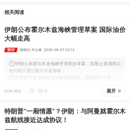
龙化成、江淮汽车评级得到上调，9家公司获得首度覆盖，其中乔锋
智能获新财富分析师深度覆盖；④在个股机构关注度排行中，华峰
相关阅读
化学首次上榜，前五名依次为东鹏饮料>药明康德>百润股份>华峰
化学>健盛集团。
伊朗公布霍尔木兹海峡管理草案 国际油价
大幅走高
财联社 牛占林
2026-08-07 02:13
①伊朗公布霍尔木兹海峡管理初步草案，拟禁止美国和以
色列船只通过霍尔木兹海峡；
②该草案引发全球原油运输受阻担忧，国际油价大涨。
展开
8080 阅读
12
特朗普“一厢情愿”？伊朗：与阿曼就霍尔木
兹航线接近达成协议！