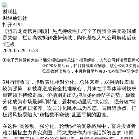
财联社
财经通讯社
打开APP
【狙击龙虎榜月回顾】热点持续性几何？了解资金买卖逻辑或
是关键，栏目高效拆解强势领域，陶瓷基板人气公司解读后获
4连板
2026-05-29 16:53
①电子元件缘何大热？细分领域如何关注？栏目解答，人气公司解读后强势4连
                ②CPO反复活跃，栏目持续追踪解读，核心公司3次提
                ③高效解读热点，本月栏目平均每3-4次梳理中至
5月行情收官，指数表现相对分化。总体来看，双创指数表现
较为强势，科技赛道成资金扎堆核心，月末在半导体等科技权
重带领下持续走高。沪指则走出先抑后扬的倒V字走势。极致
分化成为市场最鲜明特征，题材轮动呈现“快切换、强分歧”特
点，热点首日涨停、次日分化跳水成为常态。盲目追热点、打
板跟风极易陷入“赚指数不赚钱”甚至亏损的困境。
在这种“高波动、强分化、轮动快”的复杂格局中，普通投资者
难以捕捉主力真实意图，而龙虎榜作为市场活跃资金的“晴雨