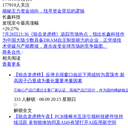
177919人关注
揭秘主力资金动向，找寻资金背后的逻辑
长鑫科技
发现至今最高涨幅
+29.27%
7月28日21:36《狙击龙虎榜》追踪市场热点，指出长鑫科技作
为中国大陆少数具备DRAM自主制造能力的企业，正凭借技
术突破与产能爬坡，逐步改变全球市场的竞争版图。
商务合作
相关阅读
查看更多
【狙击龙虎榜】反弹兑现窗口临近下周或转为震荡市 新
高因子凸显成为量化重要考量因素
①核心产品已通过主要厂家认证、高端产品已回片，作为国内稀缺独立
333 人解锁 ·
08-09 20:15 星期日
解锁全文
【狙击龙虎榜午盘】PCB接棒光互连引领科技硬件技持
续活跃 多智能体协同及AI4S有望打开AI应用新空间