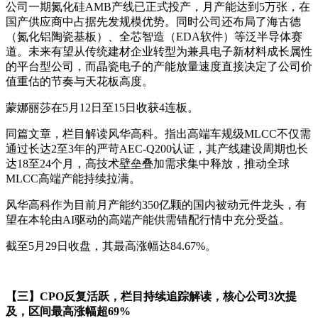
公司一期氮化硅AMB产线已正式投产，月产能达到5万张，在
国产供应商中占据先发规模优势。同时公司还布局了海古德
（氮化铝陶瓷基板）、全芯智造（EDA软件）等泛半导体赛
道。未来有望从传统建材企业转型为兼具电子新材料成长属性
的平台型公司，而晶瓷电子的产能放量速度直接决定了公司价
值重估的节奏与天花板高度。
蒙娜丽莎在5月12日至15日收获4连板。
同篇文章，栏目解读风华高科。指出高端车规级MLCC不仅需
通过长达2至3年的严苛AEC-Q200认证，其产线建设周期也长
达18至24个月，高技术壁垒叠加需求集中释放，推动全球
MLCC高端产能持续拉满。
风华高科作为目前月产能约350亿颗的国内被动元件龙头，有
望在本轮由AI驱动的高端产能供需错配行情中充分受益。
截至5月29日收盘，其最高涨幅达84.67%。
【三】CPO反复活跃，栏目持续追踪解读，核心公司3次提
及，区间最高涨幅超69%