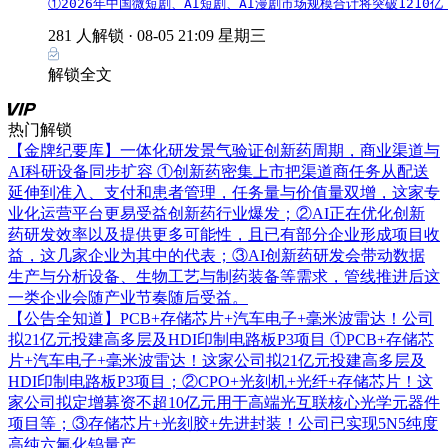
①2026年中国微短剧、AI短剧、AI漫剧市场规模合计将突破121
281 人解锁 ·
08-05 21:09 星期三
解锁全文
热门解锁
【金牌纪要库】一体化研发景气验证创新药周期，商业渠道与
AI科研设备同步扩容
①创新药密集上市把渠道商任务从配送
延伸到准入、支付和患者管理，任务量与价值量双增，这家专
业化运营平台更易受益创新药行业爆发；②AI正在优化创新
药研发效率以及提供更多可能性，且已有部分企业形成项目收
益，这几家企业为其中的代表；③AI创新药研发会带动数据
生产与分析设备、生物工艺与制药装备等需求，管线推进后这
一类企业会随产业节奏随后受益。
【公告全知道】PCB+存储芯片+汽车电子+毫米波雷达！公司
拟21亿元投建高多层及HDI印制电路板P3项目
①PCB+存储芯
片+汽车电子+毫米波雷达！这家公司拟21亿元投建高多层及
HDI印制电路板P3项目；②CPO+光刻机+光纤+存储芯片！这
家公司拟定增募资不超10亿元用于高端光互联核心光学元器件
项目等；③存储芯片+光刻胶+先进封装！公司已实现5N5纯度
高纯六氟化钨量产。