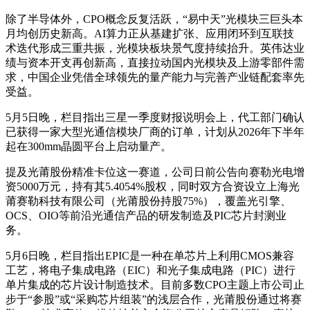
除了半导体外，CPO概念反复活跃，“易中天”光模块三巨头本
月均创历史新高。AI算力正从基建扩张、应用闭环到互联技
术迭代形成三重共振，光模块板块景气度持续抬升。英伟达业
绩与资本开支再创新高，直接拉动国内光模块及上游零部件需
求，中国企业凭借全球领先的量产能力与完善产业链配套率先
受益。
5月5日晚，栏目指出三星一季度财报说明会上，代工部门确认
已获得一家大型光通信模块厂商的订单，计划从2026年下半年
起在300mm晶圆平台上启动量产。
提及光莆股份精准卡位这一赛道，公司日前公告向赛勒光电增
资5000万元，持有其5.4054%股权，同时双方合资设立上海光
莆赛勒科技有限公司（光莆股份持股75%），覆盖光引擎、
OCS、OIO等前沿光通信产品的研发制造及PIC芯片封测业
务。
5月6日晚，栏目指出EPIC是一种在单芯片上利用CMOS兼容
工艺，将电子集成电路（EIC）和光子集成电路（PIC）进行
单片集成的芯片设计制造技术。目前多数CPO主题上市公司止
步于“参股”或“采购芯片组装”的浅层合作，光莆股份通过将赛