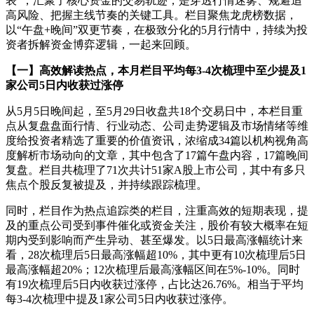
表”，汇聚了核心资金的交易轨迹，是穿透行情迷雾、规避追
高风险、把握主线节奏的关键工具。栏目聚焦龙虎榜数据，
以“午盘+晚间”双更节奏，在极致分化的5月行情中，持续为投
资者拆解资金博弈逻辑，一起来回顾。
【一】高效解读热点，本月栏目平均每3-4次梳理中至少提及1
家公司5日内收获过涨停
从5月5日晚间起，至5月29日收盘共18个交易日中，本栏目重
点从复盘盘面行情、行业动态、公司走势逻辑及市场情绪等维
度给投资者精选了重要的价值资讯，浓缩成34篇以机构视角高
度解析市场动向的文章，其中包含了17篇午盘内容，17篇晚间
复盘。栏目共梳理了71次共计51家A股上市公司，其中有多只
焦点个股反复被提及，并持续跟踪梳理。
同时，栏目作为热点追踪类的栏目，注重高效的短期表现，提
及的重点公司受到事件催化或资金关注，股价有较大概率在短
期内受到影响而产生异动、甚至爆发。以5日最高涨幅统计来
看，28次梳理后5日最高涨幅超10%，其中更有10次梳理后5日
最高涨幅超20%；12次梳理后最高涨幅区间在5%-10%。同时
有19次梳理后5日内收获过涨停，占比达26.76%。相当于平均
每3-4次梳理中提及1家公司5日内收获过涨停。