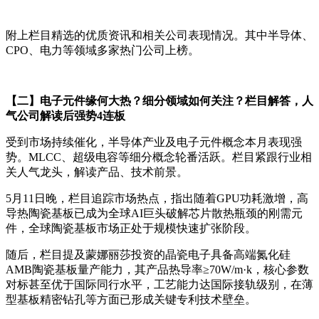
附上栏目精选的优质资讯和相关公司表现情况。其中半导体、
CPO、电力等领域多家热门公司上榜。
【二】电子元件缘何大热？细分领域如何关注？栏目解答，人
气公司解读后强势4连板
受到市场持续催化，半导体产业及电子元件概念本月表现强
势。MLCC、超级电容等细分概念轮番活跃。栏目紧跟行业相
关人气龙头，解读产品、技术前景。
5月11日晚，栏目追踪市场热点，指出随着GPU功耗激增，高
导热陶瓷基板已成为全球AI巨头破解芯片散热瓶颈的刚需元
件，全球陶瓷基板市场正处于规模快速扩张阶段。
随后，栏目提及蒙娜丽莎投资的晶瓷电子具备高端氮化硅
AMB陶瓷基板量产能力，其产品热导率≥70W/m·k，核心参数
对标甚至优于国际同行水平，工艺能力达国际接轨级别，在薄
型基板精密钻孔等方面已形成关键专利技术壁垒。