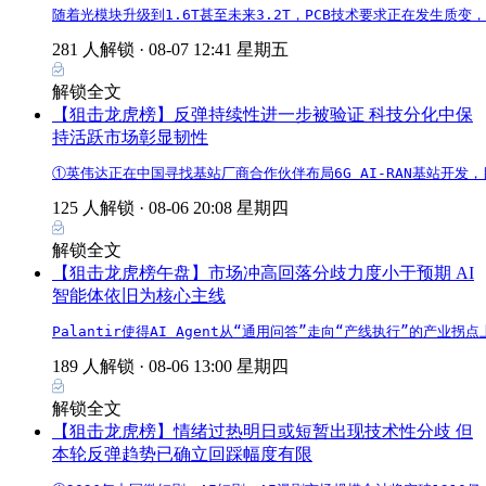
随着光模块升级到1.6T甚至未来3.2T，PCB技术要求正在发生质变
281 人解锁 ·
08-07 12:41 星期五
解锁全文
【狙击龙虎榜】反弹持续性进一步被验证 科技分化中保
持活跃市场彰显韧性
①英伟达正在中国寻找基站厂商合作伙伴布局6G AI-RAN基站开发
125 人解锁 ·
08-06 20:08 星期四
解锁全文
【狙击龙虎榜午盘】市场冲高回落分歧力度小于预期 AI
智能体依旧为核心主线
Palantir使得AI Agent从“通用问答”走向“产线执行”的
189 人解锁 ·
08-06 13:00 星期四
解锁全文
【狙击龙虎榜】情绪过热明日或短暂出现技术性分歧 但
本轮反弹趋势已确立回踩幅度有限