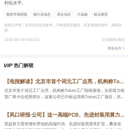
利化水平。
期货市场情报
银行业动态
房企动态
大金融
航运期货
期货交易所
期权
财联社声明：文章内容仅供参考，不构成投资建议。投资者据此操作，风险自
担。
2026-05-29 15:42:32
3348866 阅读
商务合作
热门解锁
【电报解读】北京市首个词元工厂点亮，机构称Token工厂陆续落地，头部算力租赁厂商卡位优势突出，这家公司已中标运营商Token工厂项目
北京市首个词元工厂点亮，机构称Token工厂陆续落地，头部算力租
赁厂商卡位优势突出，这家公司已中标运营商Token工厂项目，另一
家算力租赁服务已成功服务十余名客户。
【风口研报·公司】这一高端PCB、先进封装用算力金属需求持续扩容，公司产销量稳居全球第一，且量增计划稳步推进，有望充分受益价格上行
受益算力需求增长带动的高端PCB、先进封装用需求扩容，叠加东