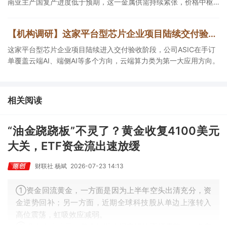
南亚主产国复产进度低于预期，这一金属供需持续紧张，价格中枢
有望持续上移，公司自2005年以来产销量稳居全球第一，伴随矿产
资源产量增长与冶炼产能整合并举，公司市占率有望进一步提升，
【机构调研】这家平台型芯片企业项目陆续交付验收，ASIC在手订单覆盖云端AI等多个方向
同时有望充分受益金属价格上行。
这家平台型芯片企业项目陆续进入交付验收阶段，公司ASIC在手订
单覆盖云端AI、端侧AI等多个方向，云端算力类为第一大应用方向。
相关阅读
“油金跷跷板”不灵了？黄金收复4100美元
大关，ETF资金流出速放缓
财联社 杨斌
2026-07-23 14:13
①资金回流黄金，一方面是因为上半年空头出清充分，资
金逆势回补；另一方面，近期全球科技股从单边上涨转入
高位震荡，虹吸效应减弱。
②业内人士表示，黄金短期大概率维持宽幅震荡，做多窗