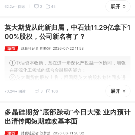
展开
62.2w+ 阅读
2
45
口尚未开启，趋势性上涨或需等到9月之后，核心变量在于
美联储能否释放鸽派信号。
英大期货从此新归属，中石油11.29亿拿下1
00%股权，公司新名有了？
财联社记者 周晓雅
2026-07-22 11:53
①中油资本收购，意在进一步深化产投融一体协同，增强
在能源化工领域的综合金融服务能力；
②英大期货的股权出售，跟国网英大的股权划转同步进
行；
展开
70.2w+ 阅读
3
106
③随着新一轮股权变更落地，英大期货或迎来发展新机
遇。
多晶硅期货“底部躁动”今日大涨 业内预计
出清传闻短期难改基本面
财联社记者 刘梦然
2026-06-11 20:32