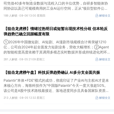
司凭借40多年制造业数据与流程入口的卡位优势，自研多智能体协
同协议以及已可规模商用的工业AI运行空间，正从“项目型软件公
司”向“AI原生平台生态型公司”跃迁。
189 人解锁 ·
08-06 13:00 星期四
解锁全文
【狙击龙虎榜】情绪过热明日或短暂出现技术性分歧 但本轮反
弹趋势已确立回踩幅度有限
①2026年中国微短剧、AI短剧、AI漫剧市场规模合计将突破1210
亿，公司自2024年起全面发力短剧业务，营收大幅增长；②Agent
的智能程度高度依赖于其调用多模态实时数据并形成持续进化闭环的
能力，公司是全球首个完成TPC-DS测试并通过官方审计的数据库企
281 人解锁 ·
08-05 21:09 星期三
解锁全文
业；③2026年被多方定义为Robotaxi商业化元年，公司正从“传统
出行运营商”向“自动驾驶时代的核心运力服务商”转变，率先享受行
【狙击龙虎榜午盘】科技反弹趋势确认 AI多分支全面共振
业从0到1的估值重估红利。
Palantir“本体+FDE”模式的成功，彻底印证了产业AI与主权AI才是未
来核心方向，海致科技作为“中国版Palantir”今天一度大涨超50%。
该公司是A股中技术路线最接近、落地进度同步且具备国家队资质的
核心标的，目前正处于从“数据智能基础设施”向“产业级AI Agent核
213 人解锁 ·
08-05 12:32 星期三
解锁全文
心供应商”跃迁的价值重估起点。