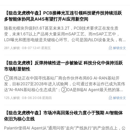
【狙击龙虎榜午盘】PCB接棒光互连引领科技硬件技持续活跃
多智能体协同及AI4S有望打开AI应用新空间
随着光模块升级到1.6T甚至未来3.2T，PCB技术要求正在发生质
变，未来1.6T以上产品将大量采用mSAP工艺。而mSAP工艺中，
LDI曝光和图形电镀是关键核心环节。公司是国内LDI设备龙头，有
望凭借其解析度更高的LDI技术，成为不可或缺的关键“铲子股”。
281 人解锁 ·
08-07 12:41 星期五
解锁全文
【狙击龙虎榜】反弹持续性进一步被验证 科技分化中保持活跃
市场彰显韧性
①英伟达正在中国寻找基站厂商合作伙伴布局6G AI-RAN基站开
发，目标2027至2028年进入试验网，公司通过资本运作已成为英伟
达“AI-RAN基站核心生态成员”；②OA是B端AI Agent最天然的落地
入口，公司凭借数万家企业客户积累的场景厚度正从协同管理软件龙
125 人解锁 ·
08-06 20:08 星期四
解锁全文
头进化为企业智能体经济的核心枢纽；③市场重组、股权转让暗线
涌动，该公司剥离亏损资产后“壳”属性进一步凸显。
【狙击龙虎榜午盘】市场冲高回落分歧力度小于预期 AI智能体
依旧为核心主线
Palantir使得AI Agent从“通用问答”走向“产线执行”的产业拐点上，公