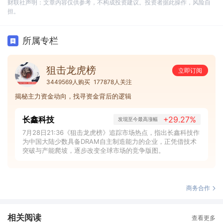
财联社声明：文章内容仅供参考，不构成投资建议。投资者据此操作，风险自
担。
所属专栏
狙击龙虎榜
立即订阅
3449569人购买
177878人关注
揭秘主力资金动向，找寻资金背后的逻辑
长鑫科技
+29.27%
发现至今最高涨幅
7月28日21:36《狙击龙虎榜》追踪市场热点，指出长鑫科技作
为中国大陆少数具备DRAM自主制造能力的企业，正凭借技术
突破与产能爬坡，逐步改变全球市场的竞争版图。
商务合作
相关阅读
查看更多