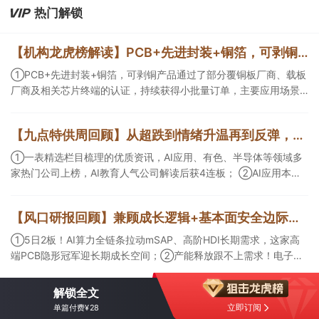
热门解锁
【机构龙虎榜解读】PCB+先进封装+铜箔，可剥铜产品通过了部分覆铜板厂商、载板厂商及相关芯片终端的认证，持续获得小批量订单，主要应用场景包括芯片封装光模块用PCB，机构大额净买入这家公司
①PCB+先进封装+铜箔，可剥铜产品通过了部分覆铜板厂商、载板
厂商及相关芯片终端的认证，持续获得小批量订单，主要应用场景
包括芯片封装光模块用PCB，机构大额净买入这家公司；②创新药
CDMO+减肥药，收购国外知名CRO企业，在创新药API的化学合成
【九点特供周回顾】从超跌到情绪升温再到反弹，栏目梳理AI应用题材逻辑，AI教育人气公司解读后获4连板
等方面具有丰富经验，具备承接细胞与基因治疗产品商业化受托生
产的合规资质，这家公司获净买入。
①一表精选栏目梳理的优质资讯，AI应用、有色、半导体等领域多
家热门公司上榜，AI教育人气公司解读后获4连板； ②AI应用本周
活跃，栏目解读海外映射，梳理教育、传媒、游戏等景气方向，焦
点公司3日最高涨超20%； ③磷化铟概念异军突起，栏目以机构视
【风口研报回顾】兼顾成长逻辑+基本面安全边际！王牌自营前瞻覆盖“pcb+MLCC+电子布”，梳理AI产业链优质标的“深坑起跳”
角前瞻产业供需情况，提及2家核心公司双双涨停。
①5日2板！AI算力全链条拉动mSAP、高阶HDI长期需求，这家高
端PCB隐形冠军迎长期成长空间；②产能释放跟不上需求！电子布
未来3年缺口难消，深坑之际再梳理行业逻辑，人气龙头涨超3成；
③AI服务器、机器人带动MLCC景气周期持续！这家公司扩产、涨
解锁全文
价预期暂未被市场定价，王牌自营前瞻捕捉“预期差”，3日大涨
立即订阅
单篇付费¥28
26%。