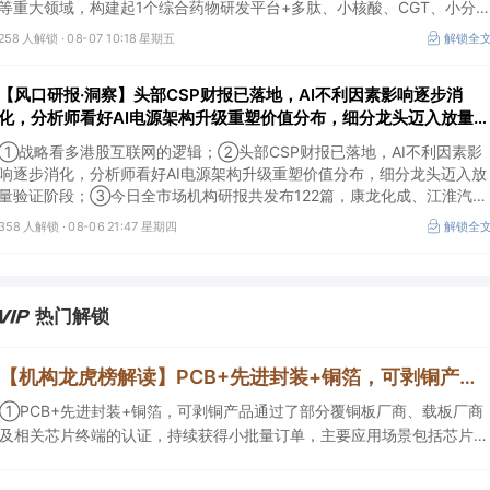
等重大领域，构建起1个综合药物研发平台+多肽、小核酸、CGT、小分
4个创新技术平台，创新转型成果正逐步兑现。
258 人解锁 ·
08-07 10:18 星期五
解锁全
【风口研报·洞察】头部CSP财报已落地，AI不利因素影响逐步消
化，分析师看好AI电源架构升级重塑价值分布，细分龙头迈入放量验
证阶段；战略看多港股互联网的逻辑
①战略看多港股互联网的逻辑；②头部CSP财报已落地，AI不利因素影
响逐步消化，分析师看好AI电源架构升级重塑价值分布，细分龙头迈入放
量验证阶段；③今日全市场机构研报共发布122篇，康龙化成、江淮汽车
评级得到上调，9家公司获得首度覆盖，其中乔锋智能获新财富分析师深
358 人解锁 ·
08-06 21:47 星期四
解锁全
度覆盖；④在个股机构关注度排行中，华峰化学首次上榜，前五名依次
为东鹏饮料>药明康德>百润股份>华峰化学>健盛集团。
热门解锁
【机构龙虎榜解读】PCB+先进封装+铜箔，可剥铜产品通过了部分覆铜板厂商、载板厂商及相关芯片终端的认证，持续获得小批量订单，主要应用场景包括芯片封装光模块用PCB，机构大额净买入这家公司
①PCB+先进封装+铜箔，可剥铜产品通过了部分覆铜板厂商、载板厂商
及相关芯片终端的认证，持续获得小批量订单，主要应用场景包括芯片封
装光模块用PCB，机构大额净买入这家公司；②创新药CDMO+减肥药，
收购国外知名CRO企业，在创新药API的化学合成等方面具有丰富经验，