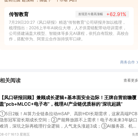
传智教育
+62.91%
发现至今最高涨幅
7月29日20:27《风口研报》精选“传智教育”公司研报并加以梳理，
梳理指出：2026上半年AI岗位大增，人才供需错配带动培训需求，
公司搭建涵盖大模型、智能体等多元AI课程，依托自有院校、高校合
作，搭配华为、阿里云合作加持筑牢口碑。
商务合作
相关阅读
查看更
【风口研报回顾】兼顾成长逻辑+基本面安全边际！王牌自营前瞻覆
盖“pcb+MLCC+电子布”，梳理AI产业链优质标的“深坑起跳”
①5日2板！AI算力全链条拉动mSAP、高阶HDI长期需求，这家高端PCB
隐形冠军迎长期成长空间；②产能释放跟不上需求！电子布未来3年缺口
难消，深坑之际再梳理行业逻辑，人气龙头涨超3成；③AI服务器、机器
人带动MLCC景气周期持续！这家公司扩产、涨价预期暂未被市场定价，
08-07 16:13 星期五
免