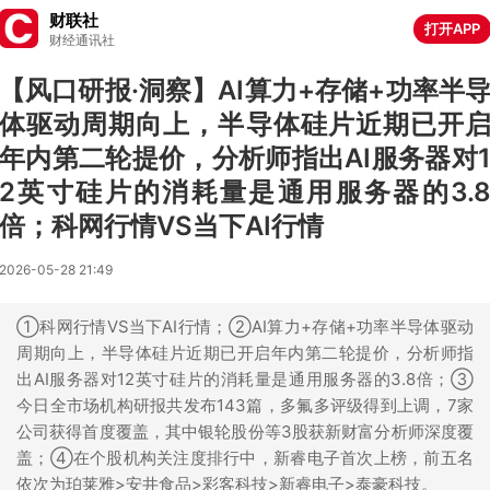
财联社
打开APP
财经通讯社
【风口研报·洞察】AI算力+存储+功率半
体驱动周期向上，半导体硅片近期已开
年内第二轮提价，分析师指出AI服务器对
2英寸硅片的消耗量是通用服务器的3.
倍；科网行情VS当下AI行情
2026-05-28 21:49
①科网行情VS当下AI行情；②AI算力+存储+功率半导体驱动
周期向上，半导体硅片近期已开启年内第二轮提价，分析师指
出AI服务器对12英寸硅片的消耗量是通用服务器的3.8倍；③
今日全市场机构研报共发布143篇，多氟多评级得到上调，7家
公司获得首度覆盖，其中银轮股份等3股获新财富分析师深度覆
盖；④在个股机构关注度排行中，新睿电子首次上榜，前五名
依次为珀莱雅>安井食品>彩客科技>新睿电子>泰豪科技。