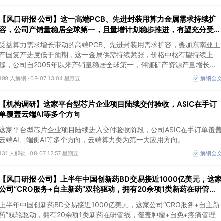
王牌自营前瞻捕捉“预期差”，3日大涨26%。
【风口研报·公司】这一高端PCB、先进封装用算力金属需求持续扩
容，公司产销量稳居全球第一，且量增计划稳步推进，有望充分受益
价格上行
受益算力需求增长带动的高端PCB、先进封装用需求扩容，叠加东南亚主
产国复产进度低于预期，这一金属供需持续紧张，价格中枢有望持续上
移，公司自2005年以来产销量稳居全球第一，伴随矿产资源产量增长与
冶炼产能整合并举，公司市占率有望进一步提升，同时有望充分受益金属
190 人解锁 ·
08-07 13:04 星期五
解锁全
价格上行。
【机构调研】这家平台型芯片企业项目陆续交付验收，ASIC在手订
单覆盖云端AI等多个方向
这家平台型芯片企业项目陆续进入交付验收阶段，公司ASIC在手订单覆
云端AI、端侧AI等多个方向，云端算力类为第一大应用方向。
131 人解锁 ·
08-07 12:57 星期五
解锁全
【风口研报·公司】上半年中国创新药BD交易接近1000亿美元，这
公司“CRO服务+自主新药”双轮驱动，拥有20余项1类新药在研管
线，覆盖肿瘤+自免+疼痛管理等重大领域
上半年中国创新药BD交易接近1000亿美元，这家公司“CRO服务+自主新
药”双轮驱动，拥有20余项1类新药在研管线，覆盖肿瘤+自免+疼痛管理