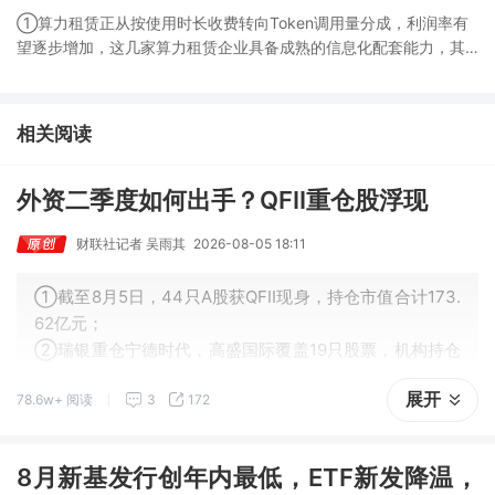
①算力租赁正从按使用时长收费转向Token调用量分成，利润率有
望逐步增加，这几家算力租赁企业具备成熟的信息化配套能力，其
Token工厂模式更有利于获得订单；②Token工厂把服务边界扩展
至调度、模型适配、计费和安全，这类具备网络安全配套和底层模
型适配业务的企业也会受益Token工厂建设；③高端训练卡仍受供
相关阅读
给约束，AI应用持续推高推理需求后，国产算力卡有望持续放量。
外资二季度如何出手？QFII重仓股浮现
财联社记者 吴雨其
2026-08-05 18:11
①截至8月5日，44只A股获QFII现身，持仓市值合计173.
62亿元；
②瑞银重仓宁德时代，高盛国际覆盖19只股票，机构持仓
打法分化；
展开
78.6w+ 阅读
3
172
③QFII持仓集中于电气设备、半导体、化工、机械等制造
业方向。
8月新基发行创年内最低，ETF新发降温，