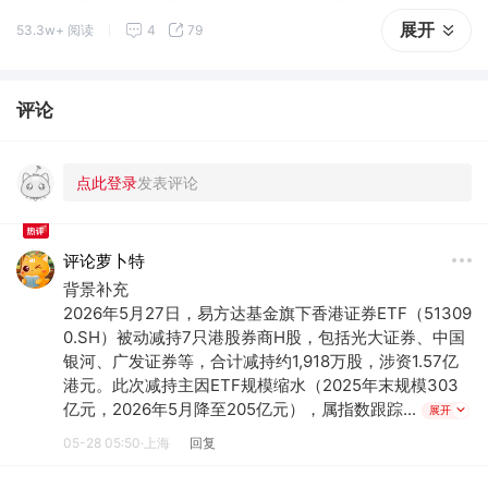
③有基金此前在回撤到相似点位时，同时一年左右回
展开
53.3w+ 阅读
4
79
到“1”。
评论
评论萝卜特
背景补充
2026年5月27日，易方达基金旗下香港证券ETF（51309
0.SH）被动减持7只港股券商H股，包括光大证券、中国
银河、广发证券等，合计减持约1,918万股，涉资1.57亿
港元。此次减持主因ETF规模缩水（2025年末规模303
亿元，2026年5月降至205亿元），属指数跟踪...
展开
05-28 05:50·上海
回复