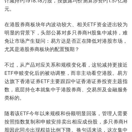
计减持约1918.18万股，按披露均价测算涉资约1.57亿港
元。
在港股券商板块年内波动较大、相关ETF资金进出较为
明显的背景下，头部公募对多只券商H股集中减持，难
免让市场产生疑问：易方达是否正在降低对港股市场，
尤其是港股券商板块的配置预期？
不过，从产品对应关系和规模变化看，这轮减持更接近
ETF申赎变化后的被动调整，而非主动看空港股。易方
达旗下香港证券ETF主要跟踪中证香港证券投资主题指
数，底层持仓本就集中于港股券商、交易所及金融服务
类标的。
随着该ETF今年以来规模和份额明显回落，管理人需要
按照指数复制和申赎安排卖出相应成份股，多只券商H
股因此同步出现权益比例下降。换句话来说，这次集中