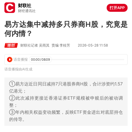
财联社
打开APP
财经通讯社
易方达集中减持多只券商H股，究竟是
何内情？
财联社记者 吴雨其
责编 李桂芳
2026-05-28 11:58
语音播报
00:00
/
08:09
语音播报由AI生成
①易方达近日同日减持7只港股券商H股，合计涉资约1.57
亿港元；
②此次减持更接近香港证券ETF规模被申赎后的被动调
整；
③年内相关权益变动频繁，反映ETF资金进出对底层持仓
的传导。