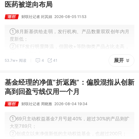
医药被逆向布局
财联社记者 封其娟
2026-08-05 11:53
①8月新基供给走弱，发行机构、产品数量双双创年内月
度新低；
②ETF发行明显降温，但固收+等防御类产品占比走高，
创年内月度新高；
展开
53.7w+ 阅读
4
41
③公募8月发力医药赛道，一改前七月科技主题产品主导
格局。
基金经理的净值“折返跑”：偏股混指从创新
高到回盈亏线仅用一个月
财联社记者 周晓雅
2026-08-04 19:34
①69只主动权益基金7月亏超40%，超过30%的产品则扩
大至789只；
②创成立以来净值新低的主动权益基金，也超过200只；