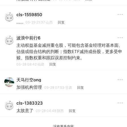
cls-1559850
……
05-29 21:37·山西
回复
波浪中前行6
主动权益基金减持重仓股，可能包含基金经理对基本面、
估值或组合结构的判断；指数ETF减持成份股，更多受申
赎、指数权重和跟踪误差控制约束。
05-28 08:42·福建
回复
天马行空ong
加强机构管理
05-28 07:53·甘肃
回复
cls-1383323
太故意了
05-28 04:48·陕西
回复
没有更多内容