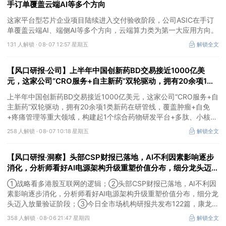
手订单覆盖云端AI等多个方向
这家平台型芯片企业项目陆续进入交付验收阶段，公司ASIC在手订
单覆盖云端AI、端侧AI等多个方向，云端算力类为第一大应用方向。
131 人解锁 ·
08-07 12:57 星期五
解锁全文
【风口研报·公司】上半年中国创新药BD交易接近1000亿美
元，这家公司“CRO服务+自主新药”双轮驱动，拥有20余项1类
新药在研管线，覆盖肿瘤+自免+疼痛管理等重大领域
上半年中国创新药BD交易接近1000亿美元，这家公司“CRO服务+自
主新药”双轮驱动，拥有20余项1类新药在研管线，覆盖肿瘤+自免
+疼痛管理等重大领域，构建起1个综合药物研发平台+多肽、小核
酸、CGT、小分子4个创新技术平台，创新转型成果正逐步兑现。
258 人解锁 ·
08-07 10:18 星期五
解锁全文
【风口研报·洞察】头部CSP财报已落地，AI不利因素影响逐步
消化，分析师看好AI电源架构升级重塑价值分布，细分龙头迈入
放量验证阶段；战略看多港股互联网的逻辑
①战略看多港股互联网的逻辑；②头部CSP财报已落地，AI不利因
素影响逐步消化，分析师看好AI电源架构升级重塑价值分布，细分龙
头迈入放量验证阶段；③今日全市场机构研报共发布122篇，康龙化
成、江淮汽车评级得到上调，9家公司获得首度覆盖，其中乔锋智能
358 人解锁 ·
08-06 21:47 星期四
解锁全文
获新财富分析师深度覆盖；④在个股机构关注度排行中，华峰化学