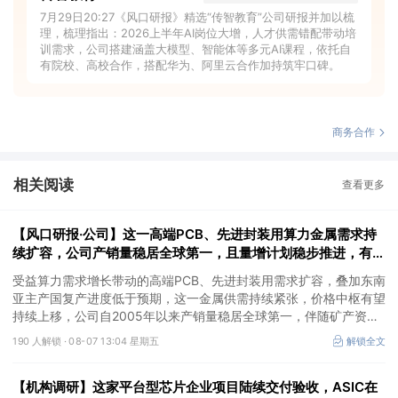
7月29日20:27《风口研报》精选“传智教育”公司研报并加以梳
理，梳理指出：2026上半年AI岗位大增，人才供需错配带动培
训需求，公司搭建涵盖大模型、智能体等多元AI课程，依托自
有院校、高校合作，搭配华为、阿里云合作加持筑牢口碑。
商务合作
相关阅读
查看更多
【风口研报·公司】这一高端PCB、先进封装用算力金属需求持
续扩容，公司产销量稳居全球第一，且量增计划稳步推进，有望
充分受益价格上行
受益算力需求增长带动的高端PCB、先进封装用需求扩容，叠加东南
亚主产国复产进度低于预期，这一金属供需持续紧张，价格中枢有望
持续上移，公司自2005年以来产销量稳居全球第一，伴随矿产资源
产量增长与冶炼产能整合并举，公司市占率有望进一步提升，同时有
190 人解锁 ·
08-07 13:04 星期五
解锁全文
望充分受益金属价格上行。
【机构调研】这家平台型芯片企业项目陆续交付验收，ASIC在