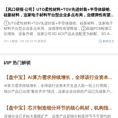
首次上榜，前五名依次为东鹏饮料>药明康德>百润股份>华峰化学>
【风口研报·公司】UTG柔性材料+TGV先进封装+半导体级锆、
健盛集团。
硅新材料，这家电子材料平台型企业多点布局，业绩弹性有望释
放；高端PCB检测工位增加、设备升级，这家公司3D AOI产品
①UTG柔性材料+TGV先进封装+半导体级锆、硅新材料，这家电子
从选配变为标配
材料平台型企业多点布局，业绩弹性有望释放；②高端PCB检测工
位增加、设备升级，这家公司3D AOI产品从选配变为标配、3D AXI
设备逐步成为刚需，现已进入头部客户供应体系。
221 人解锁 ·
08-06 20:15 星期四
解锁全文
热门解锁
【盘中宝】AI算力需求持续增长，全球该行业资本开支进入新一轮上行周期，细分产品已出现“量价齐升”情况，这家企业在手订单超百亿元
AI算力需求持续增长，全球该行业资本开支进入新一轮上行周期，
细分产品已出现“量价齐升”情况，这家企业自研的产品已完成客户端
验证，另一企业在手订单超百亿元。
【盘中宝】芯片制造细分环节的核心耗材，机构指出短期供给缺口难以填补，或带动这类产品价格持续向上，这家公司拥有相关产能
存储企业已开始大规模扩产，这类产品是细分制造环节不可替代的