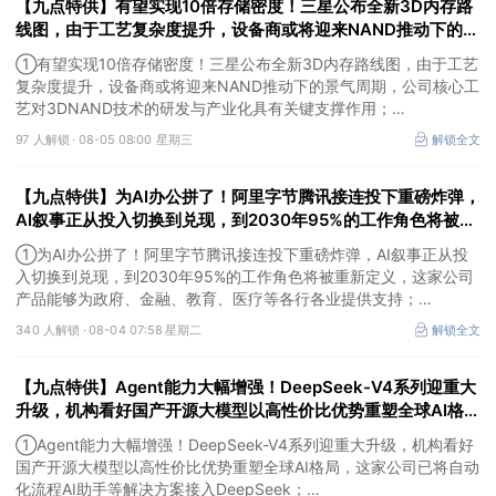
【九点特供】有望实现10倍存储密度！三星公布全新3D内存路
局；
③受益国际金价大幅反弹，美股贵金属板块普涨。
线图，由于工艺复杂度提升，设备商或将迎来NAND推动下的景
气周期；阿里云容器服务Agent将开启商业化收费
①有望实现10倍存储密度！三星公布全新3D内存路线图，由于工艺
复杂度提升，设备商或将迎来NAND推动下的景气周期，公司核心工
艺对3DNAND技术的研发与产业化具有关键支撑作用；
②阿里云容器服务Agent将开启商业化收费，分析师看好AI产业链
97 人解锁 ·
08-05 08:00 星期三
解锁全文
正在进入应用验证和商业化加速阶段，这家公司研发的智能体开发平
台支持接入通义千问等大模型；
【九点特供】为AI办公拼了！阿里字节腾讯接连投下重磅炸弹，
③Palantir涨超29%，公司二季度业绩全面超越市场预期，同时上调
全年业绩指引，推动股价创近年来最大单日涨幅之一。
AI叙事正从投入切换到兑现，到2030年95%的工作角色将被重
新定义；中国内地量子领域规格最高会议在深举办
①为AI办公拼了！阿里字节腾讯接连投下重磅炸弹，AI叙事正从投
入切换到兑现，到2030年95%的工作角色将被重新定义，这家公司
产品能够为政府、金融、教育、医疗等各行各业提供支持；
②中国内地量子领域规格最高会议在深举办，机构称当前量子科技
340 人解锁 ·
08-04 07:58 星期二
解锁全文
正处于从科研突破向产业化探索过渡的关键阶段，这家公司投资安徽
问天量子并与其达成战略合作；
【九点特供】Agent能力大幅增强！DeepSeek-V4系列迎重大
③亚马逊涨4.58%，市值首次突破3万亿美元，成为全球第五家达此
里程碑的上市公司。
升级，机构看好国产开源大模型以高性价比优势重塑全球AI格
局；我国新核准8台核电机组，项目总投资超1700亿元
①Agent能力大幅增强！DeepSeek-V4系列迎重大升级，机构看好
国产开源大模型以高性价比优势重塑全球AI格局，这家公司已将自动
化流程AI助手等解决方案接入DeepSeek；