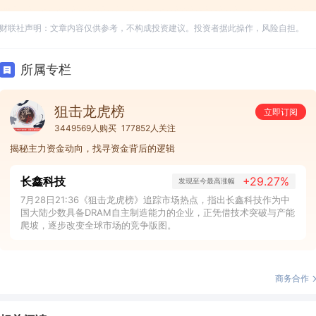
财联社声明：文章内容仅供参考，不构成投资建议。投资者据此操作，风险自担。
所属专栏
狙击龙虎榜
立即订阅
3449569人购买
177852人关注
揭秘主力资金动向，找寻资金背后的逻辑
长鑫科技
+29.27%
发现至今最高涨幅
7月28日21:36《狙击龙虎榜》追踪市场热点，指出长鑫科技作为中
国大陆少数具备DRAM自主制造能力的企业，正凭借技术突破与产能
爬坡，逐步改变全球市场的竞争版图。
商务合作