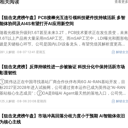
相关阅读
查看更
【狙击龙虎榜午盘】PCB接棒光互连引领科技硬件技持续活跃 多智
能体协同及AI4S有望打开AI应用新空间
随着光模块升级到1.6T甚至未来3.2T，PCB技术要求正在发生质变，未来
1.6T以上产品将大量采用mSAP工艺。而mSAP工艺中，LDI曝光和图形电
镀是关键核心环节。公司是国内LDI设备龙头，有望凭借其解析度更高的
LDI技术，成为不可或缺的关键“铲子股”。
281 人解锁 ·
08-07 12:41 星期五
解锁全
【狙击龙虎榜】反弹持续性进一步被验证 科技分化中保持活跃市场
彰显韧性
①英伟达正在中国寻找基站厂商合作伙伴布局6G AI-RAN基站开发，目
标2027至2028年进入试验网，公司通过资本运作已成为英伟达“AI-RAN
基站核心生态成员”；②OA是B端AI Agent最天然的落地入口，公司凭借
数万家企业客户积累的场景厚度正从协同管理软件龙头进化为企业智能体
125 人解锁 ·
08-06 20:08 星期四
解锁全
经济的核心枢纽；③市场重组、股权转让暗线涌动，该公司剥离亏损资
产后“壳”属性进一步凸显。
【狙击龙虎榜午盘】市场冲高回落分歧力度小于预期 AI智能体依旧
为核心主线