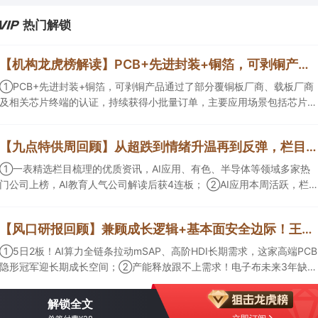
热门解锁
【机构龙虎榜解读】PCB+先进封装+铜箔，可剥铜产品通过了部分覆铜板厂商、载板厂商及相关芯片终端的认证，持续获得小批量订单，主要应用场景包括芯片封装光模块用PCB，机构大额净买入这家公司
①PCB+先进封装+铜箔，可剥铜产品通过了部分覆铜板厂商、载板厂商
及相关芯片终端的认证，持续获得小批量订单，主要应用场景包括芯片封
装光模块用PCB，机构大额净买入这家公司；②创新药CDMO+减肥药，
收购国外知名CRO企业，在创新药API的化学合成等方面具有丰富经验，
【九点特供周回顾】从超跌到情绪升温再到反弹，栏目梳理AI应用题材逻辑，AI教育人气公司解读后获4连板
具备承接细胞与基因治疗产品商业化受托生产的合规资质，这家公司获净
买入。
①一表精选栏目梳理的优质资讯，AI应用、有色、半导体等领域多家热
门公司上榜，AI教育人气公司解读后获4连板； ②AI应用本周活跃，栏目
解读海外映射，梳理教育、传媒、游戏等景气方向，焦点公司3日最高涨
超20%； ③磷化铟概念异军突起，栏目以机构视角前瞻产业供需情况，
【风口研报回顾】兼顾成长逻辑+基本面安全边际！王牌自营前瞻覆盖“pcb+MLCC+电子布”，梳理AI产业链优质标的“深坑起跳”
提及2家核心公司双双涨停。
①5日2板！AI算力全链条拉动mSAP、高阶HDI长期需求，这家高端PCB
隐形冠军迎长期成长空间；②产能释放跟不上需求！电子布未来3年缺口
难消，深坑之际再梳理行业逻辑，人气龙头涨超3成；③AI服务器、机器
人带动MLCC景气周期持续！这家公司扩产、涨价预期暂未被市场定价，
解锁全文
王牌自营前瞻捕捉“预期差”，3日大涨26%。