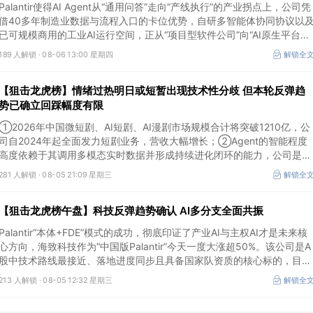
Palantir使得AI Agent从“通用问答”走向“产线执行”的产业拐点上，公司凭
借40多年制造业数据与流程入口的卡位优势，自研多智能体协同协议以
已可规模商用的工业AI运行空间，正从“项目型软件公司”向“AI原生平台生
态型公司”跃迁。
189 人解锁 ·
08-06 13:00 星期四
解锁全
【狙击龙虎榜】情绪过热明日或短暂出现技术性分歧 但本轮反弹趋
势已确立回踩幅度有限
①2026年中国微短剧、AI短剧、AI漫剧市场规模合计将突破1210亿，公
司自2024年起全面发力短剧业务，营收大幅增长；②Agent的智能程度
高度依赖于其调用多模态实时数据并形成持续进化闭环的能力，公司是全
球首个完成TPC-DS测试并通过官方审计的数据库企业；③2026年被多
281 人解锁 ·
08-05 21:09 星期三
解锁全
方定义为Robotaxi商业化元年，公司正从“传统出行运营商”向“自动驾驶
代的核心运力服务商”转变，率先享受行业从0到1的估值重估红利。
【狙击龙虎榜午盘】科技反弹趋势确认 AI多分支全面共振
Palantir“本体+FDE”模式的成功，彻底印证了产业AI与主权AI才是未来核
心方向，海致科技作为“中国版Palantir”今天一度大涨超50%。该公司是A
股中技术路线最接近、落地进度同步且具备国家队资质的核心标的，目前
正处于从“数据智能基础设施”向“产业级AI Agent核心供应商”跃迁的价值
213 人解锁 ·
08-05 12:32 星期三
解锁全
重估起点。