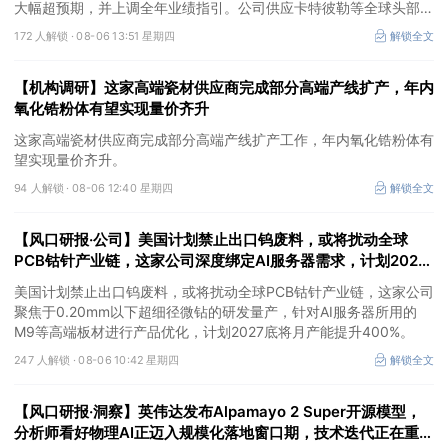
大幅超预期，并上调全年业绩指引。公司供应卡特彼勒等全球头部发
动机主机厂，产品订单充足，并计划2026年新增多条生产线，同时
172 人解锁 ·
08-06 13:51 星期四
解锁全文
海外泰国工厂建设顺利推进，有望抢抓算力备电新机，打开成长空
间。
【机构调研】这家高端瓷材供应商完成部分高端产线扩产，年内
氧化锆粉体有望实现量价齐升
这家高端瓷材供应商完成部分高端产线扩产工作，年内氧化锆粉体有
望实现量价齐升。
94 人解锁 ·
08-06 12:40 星期四
解锁全文
【风口研报·公司】美国计划禁止出口钨废料，或将扰动全球
PCB钴针产业链，这家公司深度绑定AI服务器需求，计划2027
底将月产能提升400%
美国计划禁止出口钨废料，或将扰动全球PCB钴针产业链，这家公司
聚焦于0.20mm以下超细径微钻的研发量产，针对AI服务器所用的
M9等高端板材进行产品优化，计划2027底将月产能提升400%。
247 人解锁 ·
08-06 10:42 星期四
解锁全文
【风口研报·洞察】英伟达发布Alpamayo 2 Super开源模型，
分析师看好物理AI正迈入规模化落地窗口期，技术迭代正在重塑