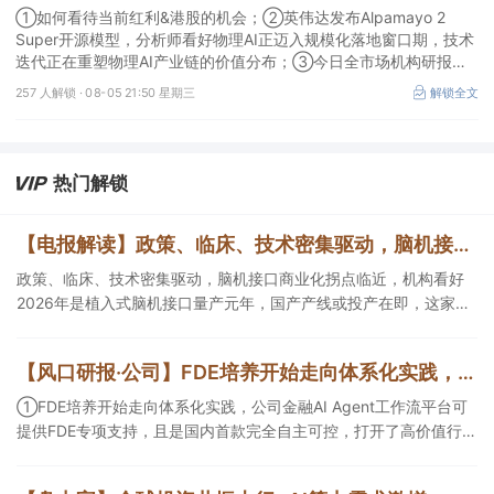
物理AI产业链的价值分布；如何看待当前红利&港股的机会
①如何看待当前红利&港股的机会；②英伟达发布Alpamayo 2
Super开源模型，分析师看好物理AI正迈入规模化落地窗口期，技术
迭代正在重塑物理AI产业链的价值分布；③今日全市场机构研报共
发布120篇，朗姿股份有望迎来拐点，11家公司获得首度覆盖，其中
257 人解锁 ·
08-05 21:50 星期三
解锁全文
天风证券、江航装备获新财富分析师深度覆盖；④在个股机构关注
度排行中，神火股份首次上榜，前五名依次为东鹏饮料>药明康德>
宁德时代>神火股份>西部矿业。
热门解锁
【电报解读】政策、临床、技术密集驱动，脑机接口商业化拐点临近，机构看好2026年是植入式脑机接口量产元年，国产产线或投产在即，这家公司对多模态人机交互系统集成关键技术进行了研发
政策、临床、技术密集驱动，脑机接口商业化拐点临近，机构看好
2026年是植入式脑机接口量产元年，国产产线或投产在即，这家公
司对多模态人机交互系统集成关键技术进行了研发，另一家成立了
人工智能与脑机工程研究院。
【风口研报·公司】FDE培养开始走向体系化实践，公司金融AIAgent工作流平台可提供FDE专项支持，且是国内首款完全自主可控，打开了高价值行业的落地空间；另有公司兼具成长强确定性、低估值、高股息属性
①FDE培养开始走向体系化实践，公司金融AI Agent工作流平台可
提供FDE专项支持，且是国内首款完全自主可控，打开了高价值行业
的落地空间； ②这家公司兼具成长强确定性、低估值、高股息属
性，受益于国内外贸易额高速增长，且还有AI应用加速渗透+跨境支