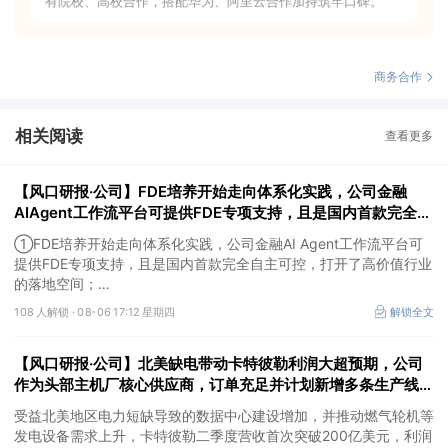
有院校、高校合作，搭配华为、阿里云合作加持筑牢口碑。
商务合作
相关阅读
查看更多
【风口研报·公司】FDE培养开始走向体系化实践，公司金融
AIAgent工作流平台可提供FDE专项支持，且是国内首款完全自
主可控，打开了高价值行业的落地空间；另有公司兼具成长强确
①FDE培养开始走向体系化实践，公司金融AI Agent工作流平台可
定性、低估值、高股息属性
提供FDE专项支持，且是国内首款完全自主可控，打开了高价值行业
的落地空间；
②这家公司兼具成长强确定性、低估值、高股息属性，受益于国内
108 人解锁 ·
08-06 17:12 星期四
解锁全文
外贸易额高速增长，且还有AI应用加速渗透+跨境支付等成长极。
【风口研报·公司】北美缺电带动卡特彼勒利润大超预期，公司
作为头部主机厂核心供应商，订单充足并计划新增多条生产线，
有望抢抓算力备电新机
受益北美地区电力短缺导致的数据中心建设增加，并推动燃气轮机等
发电设备需求上升，卡特彼勒二季度营收首次突破200亿美元，利润