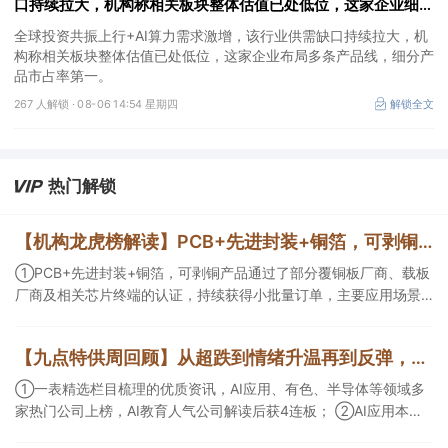
口持续拉大，机构称相关板块整体估值已处低位，这家企业细分
产品市占率第一
全球投资共振上行+AI算力需求激增，该行业供需缺口持续拉大，机
构称相关板块整体估值已处低位，这家企业布局多条产品线，细分产
品市占率第一。
267 人解锁 ·
08-06 14:54 星期四
解锁全文
热门解锁
【机构龙虎榜解读】PCB+先进封装+铜箔，可剥铜产品通过了部分覆铜板厂商、载板厂商及相关芯片终端的认证，持续获得小批量订单，主要应用场景包括芯片封装光模块用PCB，机构大额净买入这家公司
①PCB+先进封装+铜箔，可剥铜产品通过了部分覆铜板厂商、载板
厂商及相关芯片终端的认证，持续获得小批量订单，主要应用场景
包括芯片封装光模块用PCB，机构大额净买入这家公司；②创新药
CDMO+减肥药，收购国外知名CRO企业，在创新药API的化学合成
【九点特供周回顾】从超跌到情绪升温再到反弹，栏目梳理AI应用题材逻辑，AI教育人气公司解读后获4连板
等方面具有丰富经验，具备承接细胞与基因治疗产品商业化受托生
产的合规资质，这家公司获净买入。
①一表精选栏目梳理的优质资讯，AI应用、有色、半导体等领域多
家热门公司上榜，AI教育人气公司解读后获4连板； ②AI应用本周
活跃，栏目解读海外映射，梳理教育、传媒、游戏等景气方向，焦