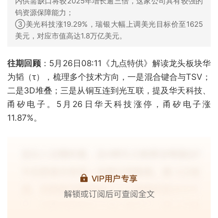
内供需缺口将较2025年增长逾三倍，这家公司具有较强的
钨资源保障能力；
③美光科技涨19.29%，瑞银大幅上调美光目标价至1625
美元，对应市值高达1.8万亿美元。
往期回顾
：5月26日08:11《九点特供》解读龙头板块华
为韬（τ），梳理多个技术方向，一是混合键合与TSV；
二是3D堆叠；三是从铜互连到光互联，提及华天科技、
甬矽电子。5月26日华天科技涨停，甬矽电子涨
11.87%。