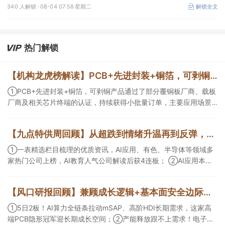
②中国内地量子领域规格最高会议在深举办，机构称当前量子科技
340 人解锁 ·
08-04 07:58 星期二
解锁全文
正处于从科研突破向产业化探索过渡的关键阶段，这家公司投资安徽
问天量子并与其达成战略合作；
③亚马逊涨4.58%，市值首次突破3万亿美元，成为全球第五家达此
里程碑的上市公司。
热门解锁
【机构龙虎榜解读】PCB+先进封装+铜箔，可剥铜产品通过了部分覆铜板厂商、载板厂商及相关芯片终端的认证，持续获得小批量订单，主要应用场景包括芯片封装光模块用PCB，机构大额净买入这家公司
①PCB+先进封装+铜箔，可剥铜产品通过了部分覆铜板厂商、载板
厂商及相关芯片终端的认证，持续获得小批量订单，主要应用场景
包括芯片封装光模块用PCB，机构大额净买入这家公司；②创新药
CDMO+减肥药，收购国外知名CRO企业，在创新药API的化学合成
【九点特供周回顾】从超跌到情绪升温再到反弹，栏目梳理AI应用题材逻辑，AI教育人气公司解读后获4连板
等方面具有丰富经验，具备承接细胞与基因治疗产品商业化受托生
产的合规资质，这家公司获净买入。
①一表精选栏目梳理的优质资讯，AI应用、有色、半导体等领域多
家热门公司上榜，AI教育人气公司解读后获4连板； ②AI应用本周
活跃，栏目解读海外映射，梳理教育、传媒、游戏等景气方向，焦
点公司3日最高涨超20%； ③磷化铟概念异军突起，栏目以机构视
【风口研报回顾】兼顾成长逻辑+基本面安全边际！王牌自营前瞻覆盖“pcb+MLCC+电子布”，梳理AI产业链优质标的“深坑起跳”
角前瞻产业供需情况，提及2家核心公司双双涨停。
①5日2板！AI算力全链条拉动mSAP、高阶HDI长期需求，这家高
端PCB隐形冠军迎长期成长空间；②产能释放跟不上需求！电子布