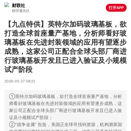
财联社
打开APP
财经通讯社
【九点特供】英特尔加码玻璃基板，欲
打造全球首座量产基地，分析师看好玻
璃基板在先进封装领域的应用有望逐步
成熟，这家公司正配合全球头部厂商进
行玻璃基板开发且已进入验证及小规模
试产阶段
2026-05-27 08:22
①英特尔加码玻璃基板，欲打造全球首座量产基地，分析
师看好玻璃基板在先进封装领域的应用有望逐步成熟，这
家公司正配合全球头部厂商进行玻璃基板开发且已进入验
证及小规模试产阶段；
②“战争金属” 告急，美国正全球寻找钨资源，机构测算国