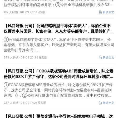
益于模型训练带来的需求井喷；③今日全市场机构研报共发布334
篇，九安医疗评级得到上调，28家公司获得首度覆盖，其中欧圣电
187 人解锁 ·
08-09 22:04 星期日
解锁全文
气、思瑞浦获新财富分析师深度覆盖；④在个股机构关注度排行
中，健盛集团首次上榜，前五名依次为药明康德>百润股份>东鹏饮
【风口研报·公司】公司战略转型半导体“卖铲人”，标的企业不
料>华峰化学>健盛集团。
仅覆盖中芯国际、长鑫存储、京东方等头部客户，且受益扩产新
周期，有望大幅增厚公司营收和归母净利润；周策略：市场情绪
①公司战略转型半导体“卖铲人”，标的企业不仅覆盖中芯国际、长
有望逐渐回暖并重拾上行趋势
鑫存储、京东方等头部客户，且受益扩产新周期，有望大幅增厚公司
营收和归母净利润；
②周策略：市场情绪有望逐渐回暖并重拾上行趋势。
248 人解锁 ·
08-09 20:34 星期日
解锁全文
【风口研报·公司】FCBGA载板驱动ABF用量成倍增长，味之素
份额约98%且扩产保守，这家公司是同时具备环氧树脂+增层膜
材料+覆铜板制造的厂商；这家公司科技投资重点项目包括月之
①FCBGA载板驱动ABF用量成倍增长，味之素份额约98%且扩产保
暗面、DeepSeek等
守，这家公司是全球唯一同时具备环氧树脂+增层膜材料+覆铜板制
造的厂商；②公司医疗健康与资产配置协同发展，其中科技投资覆
盖模型、算力与应用，重点项目包括月之暗面、DeepSeek等，资产
237 人解锁 ·
08-09 17:26 星期日
解锁全文
价值有望逐步兑现。
【风口研报·公司】覆盖光通信+半导体+高端精密电子领域，这