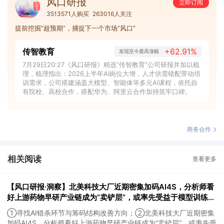
风口研报
立即订阅
3513571人购买
263016人关注
提前挖掘“超预期”，捕捉下一个市场“风口”
传智教育
+62.91%
发现至今最高涨幅
7月29日20:27《风口研报》精选“传智教育”公司研报并加以梳
理，梳理指出：2026上半年AI岗位大增，人才供需错配带动培
训需求，公司搭建涵盖大模型、智能体等多元AI课程，依托自
有院校、高校合作，搭配华为、阿里云合作加持筑牢口碑。
商务合作
相关阅读
查看更多
【风口研报·洞察】北美科技大厂近期密集加码AI4S，分析师看
好上游药物早研产业链成为“卖铲层”，或率先受益于模型训练带
来的需求井喷；寻找AI错杀环节与筹码结构改善方向
①寻找AI错杀环节与筹码结构改善方向；②北美科技大厂近期密集
加码AI4S，分析师看好上游药物早研产业链成为“卖铲层”，或率先受