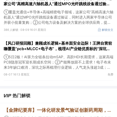
家公司“高精高速六轴机器人”通过MPO光纤跳线设备通过验
证，同时进入两家半导体公司并获小批量复购；另有一家公司电
①覆盖光通信+半导体+高端精密电子领域，这家公司“高精高速六轴
力设备及解决方案的全球供应商
机器人”通过MPO光纤跳线设备通过验证，同时进入两家半导体公司
并获小批量复购；②公司电力设备及解决方案的全球供应商，提前
布局SST等高价值产品，出海业务迎来收获。
386 人解锁 ·
08-09 16:01 星期日
解锁全文
【风口研报回顾】兼顾成长逻辑+基本面安全边际！王牌自营前
瞻覆盖“pcb+MLCC+电子布”，梳理AI产业链优质标的“深坑起
跳”
①5日2板！AI算力全链条拉动mSAP、高阶HDI长期需求，这家高端
PCB隐形冠军迎长期成长空间；②产能释放跟不上需求！电子布未
来3年缺口难消，深坑之际再梳理行业逻辑，人气龙头涨超3成；
③AI服务器、机器人带动MLCC景气周期持续！这家公司扩产、涨
08-07 16:13 星期五
免费
价预期暂未被市场定价，王牌自营前瞻捕捉“预期差”，3日大涨
26%。
热门解锁
【金牌纪要库】一体化研发景气验证创新药周期，商业渠道与AI科研设备同步扩容