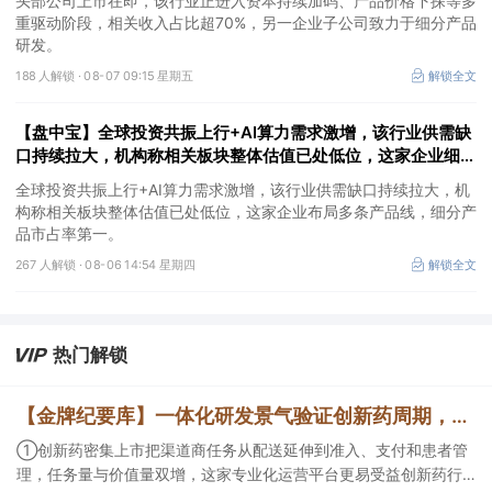
头部公司上市在即，该行业正进入资本持续加码、产品价格下探等多
重驱动阶段，相关收入占比超70%，另一企业子公司致力于细分产品
研发。
188 人解锁 ·
08-07 09:15 星期五
解锁全文
【盘中宝】全球投资共振上行+AI算力需求激增，该行业供需缺
口持续拉大，机构称相关板块整体估值已处低位，这家企业细分
产品市占率第一
全球投资共振上行+AI算力需求激增，该行业供需缺口持续拉大，机
构称相关板块整体估值已处低位，这家企业布局多条产品线，细分产
品市占率第一。
267 人解锁 ·
08-06 14:54 星期四
解锁全文
热门解锁
【金牌纪要库】一体化研发景气验证创新药周期，商业渠道与AI科研设备同步扩容
①创新药密集上市把渠道商任务从配送延伸到准入、支付和患者管
理，任务量与价值量双增，这家专业化运营平台更易受益创新药行