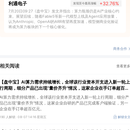
利通电子
+32.76%
发现至今最高涨幅
7月20日09:27《盘中宝》发文并指出：算力瓶颈仍是AI产业核心约
束。展望后续，随着Fable5等新一代模型上线及Agent应用放量，
认为Anthropic、OpenAI的ARR有望再度加速，模型侧商业化验证
将成为算力板块的下一个核心催化。
商务合作
相关阅读
查看更
【盘中宝】AI算力需求持续增长，全球该行业资本开支进入新一轮上
行周期，细分产品已出现“量价齐升”情况，这家企业在手订单超百亿
元
AI算力需求持续增长，全球该行业资本开支进入新一轮上行周期，细分产
品已出现“量价齐升”情况，这家企业自研的产品已完成客户端验证，另一
企业在手订单超百亿元。
190 人解锁 ·
08-07 14:16 星期五
解锁全