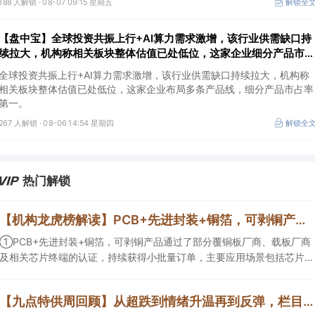
188 人解锁 ·
08-07 09:15 星期五
解锁全
【盘中宝】全球投资共振上行+AI算力需求激增，该行业供需缺口持
续拉大，机构称相关板块整体估值已处低位，这家企业细分产品市占
率第一
全球投资共振上行+AI算力需求激增，该行业供需缺口持续拉大，机构称
相关板块整体估值已处低位，这家企业布局多条产品线，细分产品市占率
第一。
267 人解锁 ·
08-06 14:54 星期四
解锁全
热门解锁
【机构龙虎榜解读】PCB+先进封装+铜箔，可剥铜产品通过了部分覆铜板厂商、载板厂商及相关芯片终端的认证，持续获得小批量订单，主要应用场景包括芯片封装光模块用PCB，机构大额净买入这家公司
①PCB+先进封装+铜箔，可剥铜产品通过了部分覆铜板厂商、载板厂商
及相关芯片终端的认证，持续获得小批量订单，主要应用场景包括芯片封
装光模块用PCB，机构大额净买入这家公司；②创新药CDMO+减肥药，
收购国外知名CRO企业，在创新药API的化学合成等方面具有丰富经验，
【九点特供周回顾】从超跌到情绪升温再到反弹，栏目梳理AI应用题材逻辑，AI教育人气公司解读后获4连板
具备承接细胞与基因治疗产品商业化受托生产的合规资质，这家公司获净