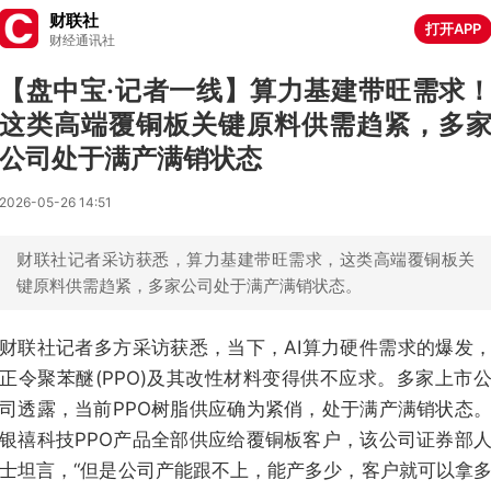
财联社
打开APP
财经通讯社
【盘中宝·记者一线】算力基建带旺需求
这类高端覆铜板关键原料供需趋紧，多
公司处于满产满销状态
2026-05-26 14:51
财联社记者采访获悉，算力基建带旺需求，这类高端覆铜板关
键原料供需趋紧，多家公司处于满产满销状态。
财联社记者多方采访获悉，当下，AI算力硬件需求的爆发
正令聚苯醚(PPO)及其改性材料变得供不应求。多家上市
司透露，当前PPO树脂供应确为紧俏，处于满产满销状态
银禧科技PPO产品全部供应给覆铜板客户，该公司证券部
士坦言，“但是公司产能跟不上，能产多少，客户就可以拿