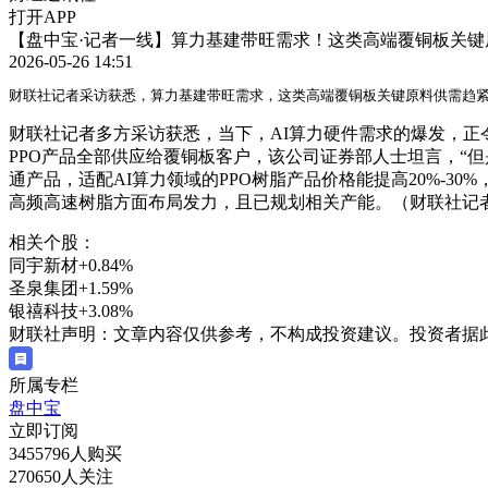
打开APP
【盘中宝·记者一线】算力基建带旺需求！这类高端覆铜板关
2026-05-26 14:51
财联社记者采访获悉，算力基建带旺需求，这类高端覆铜板关键原料供需趋
财联社记者多方采访获悉，当下，AI算力硬件需求的爆发，正令
PPO产品全部供应给覆铜板客户，该公司证券部人士坦言，“
通产品，适配AI算力领域的PPO树脂产品价格能提高20%-
高频高速树脂方面布局发力，且已规划相关产能。（财联社记者
相关个股：
同宇新材
+0.84%
圣泉集团
+1.59%
银禧科技
+3.08%
财联社声明：文章内容仅供参考，不构成投资建议。投资者据
所属专栏
盘中宝
立即订阅
3455796人购买
270650人关注