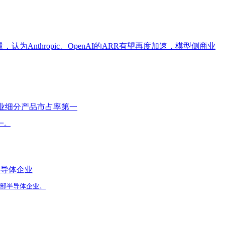
认为Anthropic、OpenAI的ARR有望再度加速，模型侧商业
业细分产品市占率第一
一。
半导体企业
头部半导体企业。