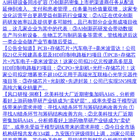
AI科研设备同步扩容
①创新药密集上市把渠道商任务从配送
延伸到准入、支付和患者管理，任务量与价值量双增，这家专
业化运营平台更易受益创新药行业爆发；②AI正在优化创新
药研发效率以及提供更多可能性，且已有部分企业形成项目收
益，这几家企业为其中的代表；③AI创新药研发会带动数据
生产与分析设备、生物工艺与制药装备等需求，管线推进后这
一类企业会随产业节奏随后受益。
【公告全知道】PCB+存储芯片+汽车电子+毫米波雷达！公司
拟21亿元投建高多层及HDI印制电路板P3项目
①PCB+存储芯
片+汽车电子+毫米波雷达！这家公司拟21亿元投建高多层及
HDI印制电路板P3项目；②CPO+光刻机+光纤+存储芯片！这
家公司拟定增募资不超10亿元用于高端光互联核心光学元器件
项目等；③存储芯片+光刻胶+先进封装！公司已实现5N5纯度
高纯六氟化钨量产。
【风口研报·洞察】北美科技大厂近期密集加码AI4S，分析师
看好上游药物早研产业链成为“卖铲层”，或率先受益于模型训
练带来的需求井喷；寻找AI错杀环节与筹码结构改善方向
①
寻找AI错杀环节与筹码结构改善方向；②北美科技大厂近期
密集加码AI4S，分析师看好上游药物早研产业链成为“卖铲
层”，或率先受益于模型训练带来的需求井喷；③今日全市场
机构研报共发布334篇，九安医疗评级得到上调，28家公司获