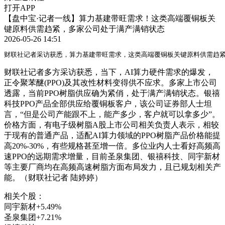
打开APP
【盘中宝·记者一线】算力基建带旺需求！这类高端覆铜板关
键原料供需趋紧，多家公司处于满产满销状态
2026-05-26 14:51
财联社记者采访获悉，算力基建带旺需求，这类高端覆铜板关键原料供需趋
财联社记者多方采访获悉，当下，AI算力硬件需求的爆发，
正令聚苯醚(PPO)及其改性材料变得供不应求。多家上市公司
透露，当前PPO树脂供应确为紧俏，处于满产满销状态。银禧
科技PPO产品全部供应给覆铜板客户，该公司证券部人士坦
言，“但是公司产能跟不上，能产多少，客户就可以拿多少”。
价格方面，有电子级树脂A股上市公司相关负责人表示，相较
于现有的普通产品，适配AI算力领域的PPO树脂产品价格能提
高20%-30%，有些规格甚至增一倍。多位业内人士看好高频高
速PPO的远期需求增量，目前圣泉集团、银禧科技、同宇新材
等主要厂商均在高频高速树脂方面布局发力，且已规划相关产
能。（财联社记者 陆婷婷）
相关个股：
同宇新材
+5.49%
圣泉集团
+7.21%