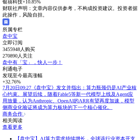
银禧科技
+10.85%
财联社声明：文章内容仅供参考，不构成投资建议。投资者据
此操作，风险自担。
所属专栏
盘中宝
立即订阅
3455948人购买
270890人关注
盘中有「宝」，快人一步！
利通电子
发现至今最高涨幅
+32.76%
7月20日09:27《盘中宝》发文并指出：算力瓶颈仍是AI产业核
心约束。展望后续，随着Fable5等新一代模型上线及Agent应
用放量，认为Anthropic、OpenAI的ARR有望再度加速，模型
侧商业化验证将成为算力板块的下一个核心催化。
商务合作
相关阅读
查看更多
【盘中宝】AI算力需求持续增长，全球该行业资本开支