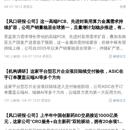
③AI服务器、机器人带动MLCC景气周期持续！这家公司扩产、涨
08-07 16:13 星期五
免费
价预期暂未被市场定价，王牌自营前瞻捕捉“预期差”，3日大涨
26%。
【风口研报·公司】这一高端PCB、先进封装用算力金属需求持
续扩容，公司产销量稳居全球第一，且量增计划稳步推进，有望
充分受益价格上行
受益算力需求增长带动的高端PCB、先进封装用需求扩容，叠加东南
亚主产国复产进度低于预期，这一金属供需持续紧张，价格中枢有望
持续上移，公司自2005年以来产销量稳居全球第一，伴随矿产资源
产量增长与冶炼产能整合并举，公司市占率有望进一步提升，同时有
190 人解锁 ·
08-07 13:04 星期五
解锁全文
望充分受益金属价格上行。
【机构调研】这家平台型芯片企业项目陆续交付验收，ASIC在
手订单覆盖云端AI等多个方向
这家平台型芯片企业项目陆续进入交付验收阶段，公司ASIC在手订
单覆盖云端AI、端侧AI等多个方向，云端算力类为第一大应用方向。
131 人解锁 ·
08-07 12:57 星期五
解锁全文
【风口研报·公司】上半年中国创新药BD交易接近1000亿美
元，这家公司“CRO服务+自主新药”双轮驱动，拥有20余项1类
新药在研管线，覆盖肿瘤+自免+疼痛管理等重大领域