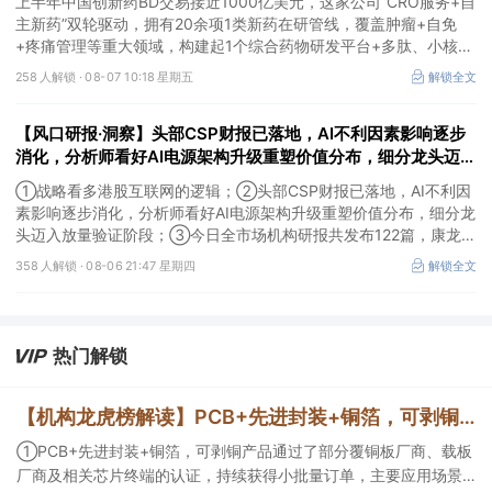
上半年中国创新药BD交易接近1000亿美元，这家公司“CRO服务+自
主新药”双轮驱动，拥有20余项1类新药在研管线，覆盖肿瘤+自免
+疼痛管理等重大领域，构建起1个综合药物研发平台+多肽、小核
酸、CGT、小分子4个创新技术平台，创新转型成果正逐步兑现。
258 人解锁 ·
08-07 10:18 星期五
解锁全文
【风口研报·洞察】头部CSP财报已落地，AI不利因素影响逐步
消化，分析师看好AI电源架构升级重塑价值分布，细分龙头迈入
放量验证阶段；战略看多港股互联网的逻辑
①战略看多港股互联网的逻辑；②头部CSP财报已落地，AI不利因
素影响逐步消化，分析师看好AI电源架构升级重塑价值分布，细分龙
头迈入放量验证阶段；③今日全市场机构研报共发布122篇，康龙化
成、江淮汽车评级得到上调，9家公司获得首度覆盖，其中乔锋智能
358 人解锁 ·
08-06 21:47 星期四
解锁全文
获新财富分析师深度覆盖；④在个股机构关注度排行中，华峰化学
首次上榜，前五名依次为东鹏饮料>药明康德>百润股份>华峰化学>
健盛集团。
热门解锁
【机构龙虎榜解读】PCB+先进封装+铜箔，可剥铜产品通过了部分覆铜板厂商、载板厂商及相关芯片终端的认证，持续获得小批量订单，主要应用场景包括芯片封装光模块用PCB，机构大额净买入这家公司
①PCB+先进封装+铜箔，可剥铜产品通过了部分覆铜板厂商、载板
厂商及相关芯片终端的认证，持续获得小批量订单，主要应用场景