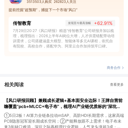
3513503人购买
262823人关注
提前挖掘“超预期”，捕捉下一个市场“风口”
传智教育
+62.91%
发现至今最高涨幅
7月29日20:27《风口研报》精选“传智教育”公司研报并加以梳
理，梳理指出：2026上半年AI岗位大增，人才供需错配带动培
训需求，公司搭建涵盖大模型、智能体等多元AI课程，依托自
有院校、高校合作，搭配华为、阿里云合作加持筑牢口碑。
商务合作
相关阅读
查看更多
【风口研报回顾】兼顾成长逻辑+基本面安全边际！王牌自营前
瞻覆盖“pcb+MLCC+电子布”，梳理AI产业链优质标的“深坑起
跳”
①5日2板！AI算力全链条拉动mSAP、高阶HDI长期需求，这家高端
PCB隐形冠军迎长期成长空间；②产能释放跟不上需求！电子布未
来3年缺口难消，深坑之际再梳理行业逻辑，人气龙头涨超3成；