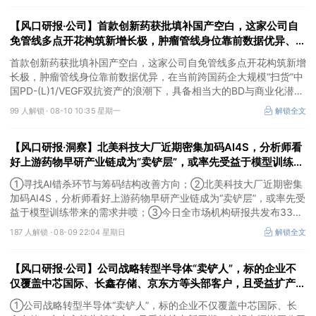
【风口研报·公司】首款创新药获批填补国产空白，这家公司自
免管线多点开花构筑新增长极，肿瘤管线身位靠前数据优异、展
现BD与商业化潜力
首款创新药获批填补国产空白，这家公司自免管线多点开花构筑新增
长极，肿瘤管线身位靠前数据优异，在当前跨国药企大规模“扫货”中
国PD-(L)1/VEGF双抗资产的浪潮下，具备相当大的BD与商业化潜
力。
99 人解锁 ·
08-10 10:35 星期一
解锁全文
【风口研报·洞察】北美科技大厂近期密集加码AI4S，分析师看
好上游药物早研产业链成为“卖铲层”，或率先受益于模型训练带
来的需求井喷；寻找AI错杀环节与筹码结构改善方向
①寻找AI错杀环节与筹码结构改善方向；②北美科技大厂近期密集
加码AI4S，分析师看好上游药物早研产业链成为“卖铲层”，或率先受
益于模型训练带来的需求井喷；③今日全市场机构研报共发布334
篇，九安医疗评级得到上调，28家公司获得首度覆盖，其中欧圣电
187 人解锁 ·
08-09 22:04 星期日
解锁全文
气、思瑞浦获新财富分析师深度覆盖；④在个股机构关注度排行
中，健盛集团首次上榜，前五名依次为药明康德>百润股份>东鹏饮
【风口研报·公司】公司战略转型半导体“卖铲人”，标的企业不
料>华峰化学>健盛集团。
仅覆盖中芯国际、长鑫存储、京东方等头部客户，且受益扩产新
周期，有望大幅增厚公司营收和归母净利润；周策略：市场情绪
①公司战略转型半导体“卖铲人”，标的企业不仅覆盖中芯国际、长
有望逐渐回暖并重拾上行趋势