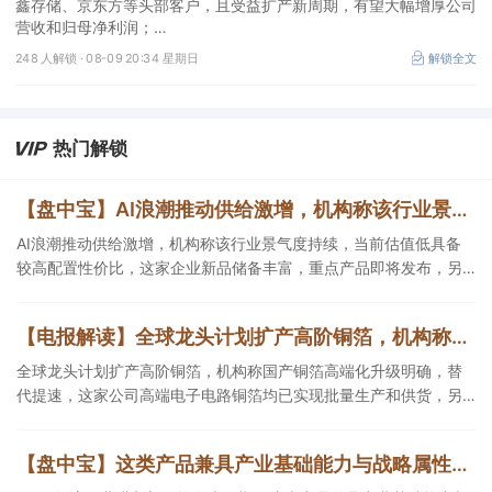
鑫存储、京东方等头部客户，且受益扩产新周期，有望大幅增厚公司
营收和归母净利润；
②周策略：市场情绪有望逐渐回暖并重拾上行趋势。
248 人解锁 ·
08-09 20:34 星期日
解锁全文
热门解锁
【盘中宝】AI浪潮推动供给激增，机构称该行业景气度持续，当前估值低具备较高配置性价比，这家企业重点产品即将发布
AI浪潮推动供给激增，机构称该行业景气度持续，当前估值低具备
较高配置性价比，这家企业新品储备丰富，重点产品即将发布，另
一企业已将AI应用细分业务中。
【电报解读】全球龙头计划扩产高阶铜箔，机构称国产铜箔高端化升级明确，替代提速，这家公司高端电子电路铜箔均已实现批量生产和供货
全球龙头计划扩产高阶铜箔，机构称国产铜箔高端化升级明确，替
代提速，这家公司高端电子电路铜箔均已实现批量生产和供货，另
一家HVLP铜箔相关产品处于送样验证阶段。
【盘中宝】这类产品兼具产业基础能力与战略属性，AI算力相关需求也已进入快速增长期，这家公司产品面向下游多个关键应用领域