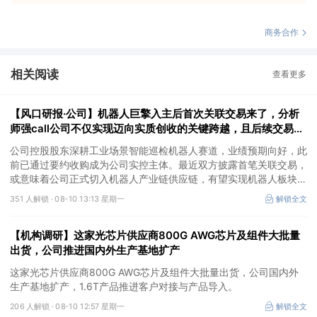
商务合作
相关阅读
查看更多
【风口研报·公司】机器人巨擎入主后首次关联交易来了，分析
师强call公司不仅实现迈向实质创收的关键跨越，且后续交易规
模有望持续扩大，长期增长想象空间已打开
公司控股股东深耕工业场景智能巡检机器人赛道，业绩预期向好，此
前已通过要约收购成为公司实控主体。最近双方披露首笔关联交易，
或意味着公司正式切入机器人产业链供应链，有望实现机器人板块从
业务布局迈向实质创收的关键跨越，长期打开机器人业务营收增长想
351 人解锁 ·
08-10 13:13 星期一
解锁全文
象空间。
【机构调研】这家光芯片供应商800G AWG芯片及组件大批量
出货，公司推进国内外生产基地扩产
这家光芯片供应商800G AWG芯片及组件大批量出货，公司国内外
生产基地扩产，1.6T产品推进客户对接与产品导入。
206 人解锁 ·
08-10 12:57 星期一
解锁全文