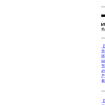
热
【
升
6
节
4
产
有
【