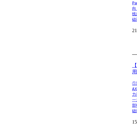
P
向
线
础
2
【
用
①
A
力
一
部
础
1