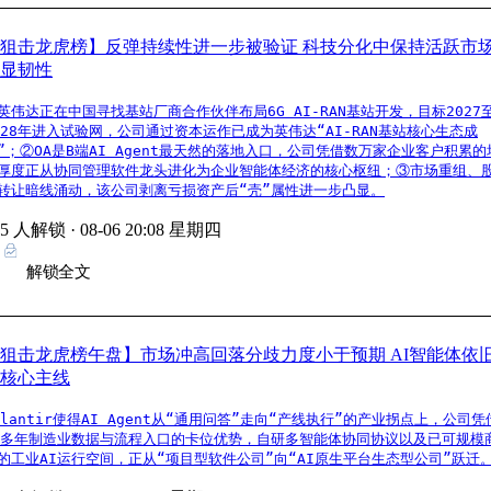
狙击龙虎榜】反弹持续性进一步被验证 科技分化中保持活跃市
显韧性
英伟达正在中国寻找基站厂商合作伙伴布局6G AI-RAN基站开发，目标2027
028年进入试验网，公司通过资本运作已成为英伟达“AI-RAN基站核心生态成
”；②OA是B端AI Agent最天然的落地入口，公司凭借数万家企业客户积累的
厚度正从协同管理软件龙头进化为企业智能体经济的核心枢纽；③市场重组、
转让暗线涌动，该公司剥离亏损资产后“壳”属性进一步凸显。
25 人解锁 ·
08-06 20:08 星期四
解锁全文
狙击龙虎榜午盘】市场冲高回落分歧力度小于预期 AI智能体依
核心主线
alantir使得AI Agent从“通用问答”走向“产线执行”的产业拐点上，公司凭
0多年制造业数据与流程入口的卡位优势，自研多智能体协同协议以及已可规模
的工业AI运行空间，正从“项目型软件公司”向“AI原生平台生态型公司”跃迁