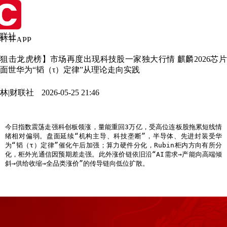
联社
打开APP
经通讯社
狙击龙虎榜】市场再度出现科技股一家独大行情 麒麟2026芯
面世华为“韬（τ）定律”从理论走向实践
林|财联社
2026-05-25 21:46
今日指数震荡走强科创板领涨，量能重回3万亿，受高位连板股拖累短线情
绪相对偏弱。盘面延续“机构主导、科技垄断”，半导体、先进封装受华
为“韬（τ）定律”催化午后加强；算力硬件分化，Rubin柜内方向有所分
化，柜外光通信因预期差走强。此外涨价链依旧沿“AI需求→产能向高端倾
斜→供给收缩→全品类涨价”的传导链向低位扩散。