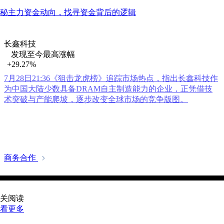
秘主力资金动向，找寻资金背后的逻辑
长鑫科技
发现至今最高涨幅
+29.27%
7月28日21:36《狙击龙虎榜》追踪市场热点，指出长鑫科技作
为中国大陆少数具备DRAM自主制造能力的企业，正凭借技
术突破与产能爬坡，逐步改变全球市场的竞争版图。
商务合作
关阅读
看更多