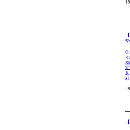
1
【
势
①
年
模
官
从
到
2
【