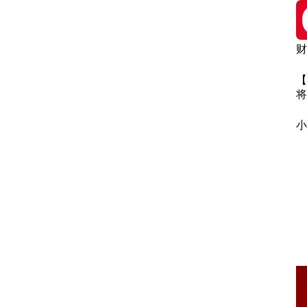
财
财
【
将
小