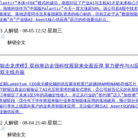
alantir“本体+FDE”模式的成功，彻底印证了产业AI与主权AI才是未来核心
，海致科技作为“中国版Palantir”今天一度大涨超50%。该公司是A股中技
最接近、落地进度同步且具备国家队资质的核心标的，目前正处于从“数据智能
设施”向“产业级AI Agent核心供应商”跃迁的价值重估起点。
13 人解锁 ·
08-05 12:32 星期三
解锁全文
狙击龙虎榜】双创单边走强科技股迎来全面反弹 算力硬件与AI
双主线共振
近期Lumentum CEO表示磷化铟的供应紧张程度已超越DRAM和NAND存储芯片
XT财报以真金白银验证了AI光互联需求的爆发式增长；②公司超百亿元的长期
订单锁定了未来3至5年的高确定性收入，并正从行业的“签约潮”迈入“加价潮
关键阶段；③今年下半年将迎来银行业务类智能体应用的落地破局，预计部分
银行率先上线面向客户的业务类智能体应用，关注银行网点AI Agent化的核
设施供应商。
52 人解锁 ·
08-04 21:40 星期二
解锁全文