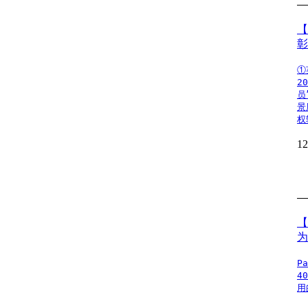
【
彰
①
2
员
景
权
1
【
为
P
4
用