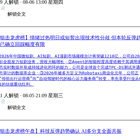
89 人解锁 ·
08-06 13:00 星期四
解锁全文
狙击龙虎榜】情绪过热明日或短暂出现技术性分歧 但本轮反弹
已确立回踩幅度有限
2026年中国微短剧、AI短剧、AI漫剧市场规模合计将突破1210亿，公司自20
起全面发力短剧业务，营收大幅增长；②Agent的智能程度高度依赖于其调用
态实时数据并形成持续进化闭环的能力，公司是全球首个完成TPC-DS测试并
方审计的数据库企业；③2026年被多方定义为Robotaxi商业化元年，公司正
“传统出行运营商”向“自动驾驶时代的核心运力服务商”转变，率先享受行业从
1的估值重估红利。
81 人解锁 ·
08-05 21:09 星期三
解锁全文
狙击龙虎榜午盘】科技反弹趋势确认 AI多分支全面共振