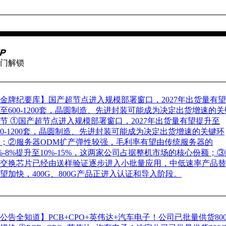
门解锁
金牌纪要库】国产超节点进入规模部署窗口，2027年出货量有
至600-1200套，晶圆制造、先进封装可能成为决定出货增速的关
环节
①国产超节点进入规模部署窗口，2027年出货量有望提升至
00-1200套，晶圆制造、先进封装可能成为决定出货增速的关键环
；②服务器ODM扩产弹性较强，毛利率有望由传统服务器的
%-8%提升至10%-15%，这两家公司占据整机市场的核心份额；
交换芯片已经由送样验证逐步进入小批量应用，中低速率产品替
望加快，400G、800G产品正进入认证和导入阶段。
公告全知道】PCB+CPO+英伟达+汽车电子！公司已批量供货80