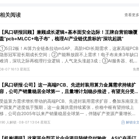
相关阅读
查看更
【风口研报回顾】兼顾成长逻辑+基本面安全边际！王牌自营前瞻覆
盖“pcb+MLCC+电子布”，梳理AI产业链优质标的“深坑起跳”
①5日2板！AI算力全链条拉动mSAP、高阶HDI长期需求，这家高端PCB
隐形冠军迎长期成长空间；②产能释放跟不上需求！电子布未来3年缺口
难消，深坑之际再梳理行业逻辑，人气龙头涨超3成；③AI服务器、机器
人带动MLCC景气周期持续！这家公司扩产、涨价预期暂未被市场定价，
08-07 16:13 星期五
免
王牌自营前瞻捕捉“预期差”，3日大涨26%。
【风口研报·公司】这一高端PCB、先进封装用算力金属需求持续扩
容，公司产销量稳居全球第一，且量增计划稳步推进，有望充分受益
价格上行
受益算力需求增长带动的高端PCB、先进封装用需求扩容，叠加东南亚主
产国复产进度低于预期，这一金属供需持续紧张，价格中枢有望持续上
移，公司自2005年以来产销量稳居全球第一，伴随矿产资源产量增长与
冶炼产能整合并举，公司市占率有望进一步提升，同时有望充分受益金属
190 人解锁 ·
08-07 13:04 星期五
解锁全
价格上行。
【机构调研】这家平台型芯片企业项目陆续交付验收，ASIC在手订