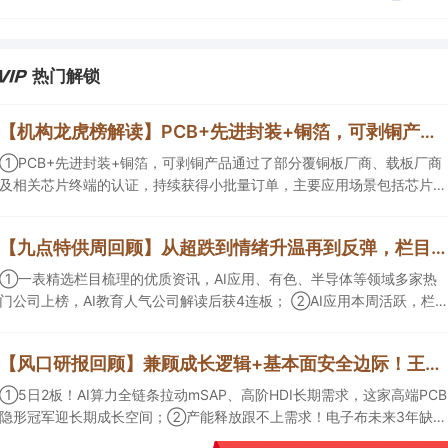
度覆盖；④在个股机构关注度排行中，华峰化学首次上榜，前五名依次
为东鹏饮料>药明康德>百润股份>华峰化学>健盛集团。
热门解锁
【机构龙虎榜解读】PCB+先进封装+铜箔，可剥铜产品通过了部分覆铜板厂商、载板厂商及相关芯片终端的认证，持续获得小批量订单，主要应用场景包括芯片封装光模块用PCB，机构大额净买入这家公司
①PCB+先进封装+铜箔，可剥铜产品通过了部分覆铜板厂商、载板厂商
及相关芯片终端的认证，持续获得小批量订单，主要应用场景包括芯片封
装光模块用PCB，机构大额净买入这家公司；②创新药CDMO+减肥药，
收购国外知名CRO企业，在创新药API的化学合成等方面具有丰富经验，
【九点特供周回顾】从超跌到情绪升温再到反弹，栏目梳理AI应用题材逻辑，AI教育人气公司解读后获4连板
具备承接细胞与基因治疗产品商业化受托生产的合规资质，这家公司获净
买入。
①一表精选栏目梳理的优质资讯，AI应用、有色、半导体等领域多家热
门公司上榜，AI教育人气公司解读后获4连板； ②AI应用本周活跃，栏目
解读海外映射，梳理教育、传媒、游戏等景气方向，焦点公司3日最高涨
超20%； ③磷化铟概念异军突起，栏目以机构视角前瞻产业供需情况，
【风口研报回顾】兼顾成长逻辑+基本面安全边际！王牌自营前瞻覆盖“pcb+MLCC+电子布”，梳理AI产业链优质标的“深坑起跳”
提及2家核心公司双双涨停。
①5日2板！AI算力全链条拉动mSAP、高阶HDI长期需求，这家高端PCB
隐形冠军迎长期成长空间；②产能释放跟不上需求！电子布未来3年缺口
难消，深坑之际再梳理行业逻辑，人气龙头涨超3成；③AI服务器、机器