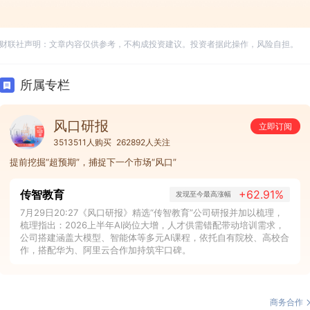
财联社声明：文章内容仅供参考，不构成投资建议。投资者据此操作，风险自担。
所属专栏
风口研报
立即订阅
3513511人购买
262892人关注
提前挖掘“超预期”，捕捉下一个市场“风口”
传智教育
+62.91%
发现至今最高涨幅
7月29日20:27《风口研报》精选“传智教育”公司研报并加以梳理，
梳理指出：2026上半年AI岗位大增，人才供需错配带动培训需求，
公司搭建涵盖大模型、智能体等多元AI课程，依托自有院校、高校合
作，搭配华为、阿里云合作加持筑牢口碑。
商务合作