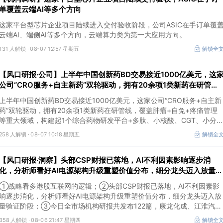
单覆盖云端AI等多个方向
这家平台型芯片企业项目陆续进入交付验收阶段，公司ASIC在手订单覆
云端AI、端侧AI等多个方向，云端算力类为第一大应用方向。
131 人解锁 ·
08-07 12:57 星期五
解锁全
【风口研报·公司】上半年中国创新药BD交易接近1000亿美元，这
公司“CRO服务+自主新药”双轮驱动，拥有20余项1类新药在研管
线，覆盖肿瘤+自免+疼痛管理等重大领域
上半年中国创新药BD交易接近1000亿美元，这家公司“CRO服务+自主新
药”双轮驱动，拥有20余项1类新药在研管线，覆盖肿瘤+自免+疼痛管理
等重大领域，构建起1个综合药物研发平台+多肽、小核酸、CGT、小分
4个创新技术平台，创新转型成果正逐步兑现。
258 人解锁 ·
08-07 10:18 星期五
解锁全
【风口研报·洞察】头部CSP财报已落地，AI不利因素影响逐步消
化，分析师看好AI电源架构升级重塑价值分布，细分龙头迈入放量验
证阶段；战略看多港股互联网的逻辑
①战略看多港股互联网的逻辑；②头部CSP财报已落地，AI不利因素影
响逐步消化，分析师看好AI电源架构升级重塑价值分布，细分龙头迈入放
量验证阶段；③今日全市场机构研报共发布122篇，康龙化成、江淮汽车
评级得到上调，9家公司获得首度覆盖，其中乔锋智能获新财富分析师深
358 人解锁 ·
08-06 21:47 星期四
解锁全