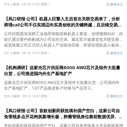
核心发动机自供且有望外销，当前远期业绩弹性持续增强。
278 人解锁 ·
08-10 17:23 星期一
解锁全文
【风口研报·公司】机器人巨擎入主后首次关联交易来了，分析
师强call公司不仅实现迈向实质创收的关键跨越，且后续交易规
模有望持续扩大，长期增长想象空间已打开
公司控股股东深耕工业场景智能巡检机器人赛道，业绩预期向好，此
前已通过要约收购成为公司实控主体。最近双方披露首笔关联交易，
或意味着公司正式切入机器人产业链供应链，有望实现机器人板块从
业务布局迈向实质创收的关键跨越，长期打开机器人业务营收增长想
351 人解锁 ·
08-10 13:13 星期一
解锁全文
象空间。
【机构调研】这家光芯片供应商800G AWG芯片及组件大批量
出货，公司推进国内外生产基地扩产
这家光芯片供应商800G AWG芯片及组件大批量出货，公司国内外
生产基地扩产，1.6T产品推进客户对接与产品导入。
206 人解锁 ·
08-10 12:57 星期一
解锁全文
【风口研报·公司】首款创新药获批填补国产空白，这家公司自
免管线多点开花构筑新增长极，肿瘤管线身位靠前数据优异、展
现BD与商业化潜力
首款创新药获批填补国产空白，这家公司自免管线多点开花构筑新增