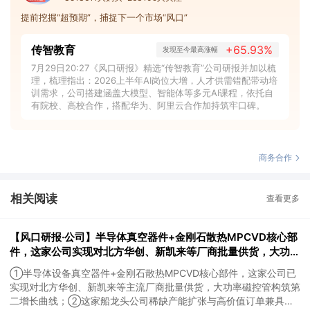
提前挖掘“超预期”，捕捉下一个市场“风口”
传智教育
+65.93%
发现至今最高涨幅
7月29日20:27《风口研报》精选“传智教育”公司研报并加以梳
理，梳理指出：2026上半年AI岗位大增，人才供需错配带动培
训需求，公司搭建涵盖大模型、智能体等多元AI课程，依托自
有院校、高校合作，搭配华为、阿里云合作加持筑牢口碑。
商务合作
相关阅读
查看更多
【风口研报·公司】半导体真空器件+金刚石散热MPCVD核心部
件，这家公司实现对北方华创、新凯来等厂商批量供货，大功率
磁控管助力AI散热；这家造船龙头稀缺产能扩张与高价值订单兼
①半导体设备真空器件+金刚石散热MPCVD核心部件，这家公司已
具，远期业绩弹性持续增强
实现对北方华创、新凯来等主流厂商批量供货，大功率磁控管构筑第
二增长曲线；②这家船龙头公司稀缺产能扩张与高价值订单兼具，