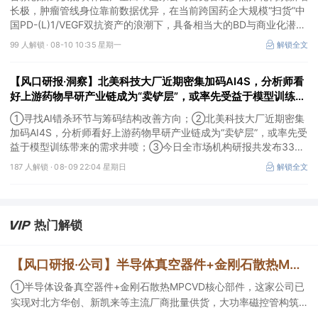
长极，肿瘤管线身位靠前数据优异，在当前跨国药企大规模“扫货”中
国PD-(L)1/VEGF双抗资产的浪潮下，具备相当大的BD与商业化潜
力。
99 人解锁 ·
08-10 10:35 星期一
解锁全文
【风口研报·洞察】北美科技大厂近期密集加码AI4S，分析师看
好上游药物早研产业链成为“卖铲层”，或率先受益于模型训练带
来的需求井喷；寻找AI错杀环节与筹码结构改善方向
①寻找AI错杀环节与筹码结构改善方向；②北美科技大厂近期密集
加码AI4S，分析师看好上游药物早研产业链成为“卖铲层”，或率先受
益于模型训练带来的需求井喷；③今日全市场机构研报共发布334
篇，九安医疗评级得到上调，28家公司获得首度覆盖，其中欧圣电
187 人解锁 ·
08-09 22:04 星期日
解锁全文
气、思瑞浦获新财富分析师深度覆盖；④在个股机构关注度排行
中，健盛集团首次上榜，前五名依次为药明康德>百润股份>东鹏饮
料>华峰化学>健盛集团。
热门解锁
【风口研报·公司】半导体真空器件+金刚石散热MPCVD核心部件，这家公司实现对北方华创、新凯来等厂商批量供货，大功率磁控管助力AI散热；这家造船龙头稀缺产能扩张与高价值订单兼具，远期业绩弹性持续增强
①半导体设备真空器件+金刚石散热MPCVD核心部件，这家公司已
实现对北方华创、新凯来等主流厂商批量供货，大功率磁控管构筑
第二增长曲线；②这家船龙头公司稀缺产能扩张与高价值订单兼