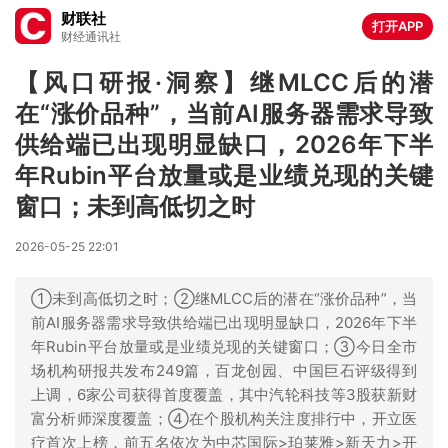
财联社
打开APP
财经通讯社
【风口研报·洞察】继MLCC后的潜
在“涨价品种”，当前AI服务器需求导致
供给端已出现明显缺口，2026年下半
年Rubin平台放量或是业绩兑现的关键
窗口；未到高低切之时
2026-05-25 22:01
①未到高低切之时；②继MLCC后的潜在“涨价品种”，当
前AI服务器需求导致供给端已出现明显缺口，2026年下半
年Rubin平台放量或是业绩兑现的关键窗口；③今日全市
场机构研报共发布249篇，百龙创园、中国巨石评级得到
上调，6家公司获得首度覆盖，其中汽轮科技等3股获新财
富分析师深度覆盖；④在个股机构关注度排行中，开立医
疗首次上榜，前五名依次为中芯国际>珀莱雅>新天力>开