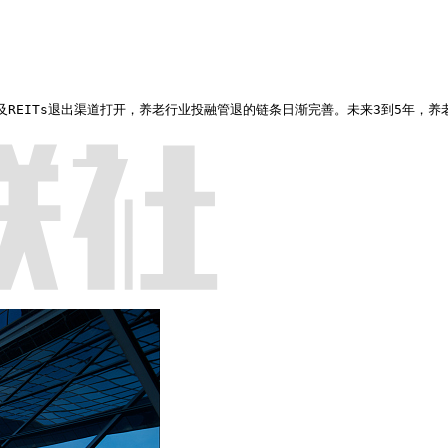
畅通以及REITs退出渠道打开，养老行业投融管退的链条日渐完善。未来3到5年，